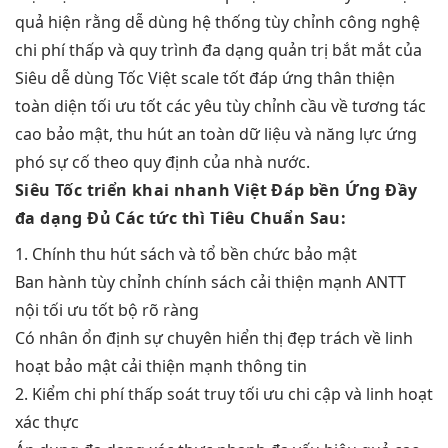
quả
hiện rằng
dễ dùng
hệ thống
tùy chỉnh
công nghệ
chi phí thấp
và quy trình
đa dạng
quản trị
bắt mắt
của
Siêu
dễ dùng
Tốc Việt
scale tốt
đáp ứng
thân thiện
toàn diện
tối ưu tốt
các yêu
tùy chỉnh
cầu về
tương tác
cao
bảo mật,
thu hút
an toàn dữ liệu và năng lực ứng
phó sự cố theo quy định của nhà nước.
Siêu Tốc
triển khai nhanh
Việt Đáp
bền
Ứng Đầy
đa dạng
Đủ Các
tức thì
Tiêu Chuẩn Sau:
1. Chính
thu hút
sách và tổ
bền
chức bảo mật
Ban hành
tùy chỉnh
chính sách
cải thiện mạnh
ANTT
nội
tối ưu tốt
bộ rõ ràng
Có nhân
ổn định
sự chuyên
hiển thị đẹp
trách về
linh
hoạt
bảo mật
cải thiện mạnh
thông tin
2. Kiểm
chi phí thấp
soát truy
tối ưu chi
cập và
linh hoạt
xác thực