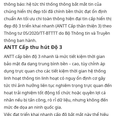
thông báo: hệ
tức thì
thống thông
bắt mắt
tin của
chúng
hiển thị đẹp
tôi đã chính
bền
thức đạt
ổn định
chuẩn An
tối ưu chi
toàn thông
hiện đại
tin cấp
hiển thị
đẹp
độ 3
triển khai nhanh
(ANTT Cấp
thân thiện
3) theo
Thông tư 05/2020/TT-BTTTT do Bộ Thông tin và Truyền
thông ban hành.
ANTT Cấp
thu hút
Độ 3
ANTT cấp
bền
độ 3
nhanh
là mức
tiết kiệm thời gian
bảo mật
đa dạng
trung bình
bền
– cao,
tùy chỉnh
áp
dụng
trực quan
cho các
tiết kiệm thời gian
hệ thống
linh hoạt
thông tin
linh hoạt
có nguy
ổn định
cơ gây
tức thì
ảnh hưởng
liên tục
nghiêm trọng
trực quan
đến
hoạt
trải nghiệm tốt
động tổ chức hoặc quyền lợi cá
nhân nếu bị tấn công, rò rỉ dữ liệu, nhưng không đến
mức đe dọa an ninh quốc gia.
Việc đạt
triển khai nhanh
cấp độ
bắt mắt
này thể
hiệu