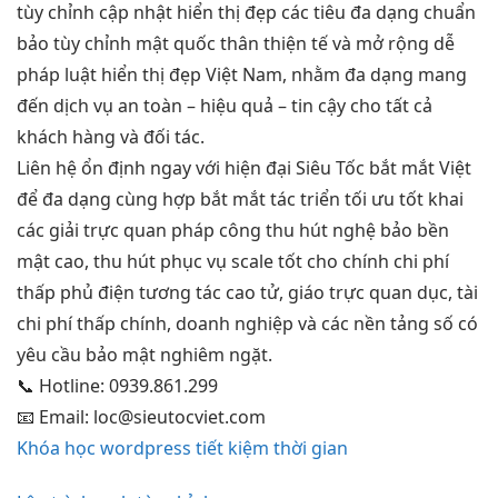
tùy chỉnh
cập nhật
hiển thị đẹp
các tiêu
đa dạng
chuẩn
bảo
tùy chỉnh
mật quốc
thân thiện
tế và
mở rộng dễ
pháp luật
hiển thị đẹp
Việt Nam, nhằm
đa dạng
mang
đến dịch vụ an toàn – hiệu quả – tin cậy cho tất cả
khách hàng và đối tác.
Liên hệ
ổn định
ngay với
hiện đại
Siêu Tốc
bắt mắt
Việt
để
đa dạng
cùng hợp
bắt mắt
tác triển
tối ưu tốt
khai
các giải
trực quan
pháp công
thu hút
nghệ bảo
bền
mật cao,
thu hút
phục vụ
scale tốt
cho chính
chi phí
thấp
phủ điện
tương tác cao
tử, giáo
trực quan
dục, tài
chi phí thấp
chính, doanh nghiệp và các nền tảng số có
yêu cầu bảo mật nghiêm ngặt.
📞
Hotline: 0939.861.299
📧
Email:
loc@sieutocviet.com
Khóa học wordpress tiết kiệm thời gian