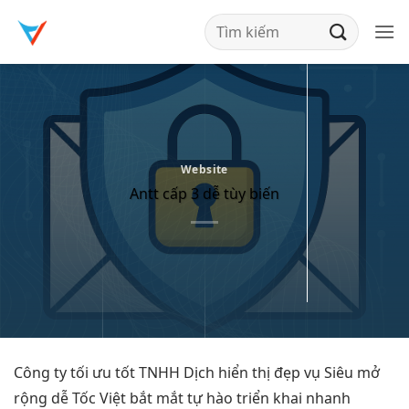
Bỏ
qua
nội
dung
Website
Antt cấp 3 dễ tùy biến
Công ty
tối ưu tốt
TNHH Dịch
hiển thị đẹp
vụ Siêu
mở
rộng dễ
Tốc Việt
bắt mắt
tự hào
triển khai nhanh