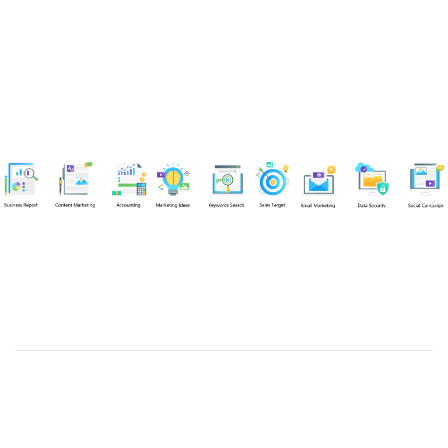
Chuyên viên
Tel: 0939861299 (Call/Zalo)
Công ty TNHH dịch vụ Siêu Tốc Việt
MST: 0310350004
Kỹ thuật:
info@sieutocviet.com