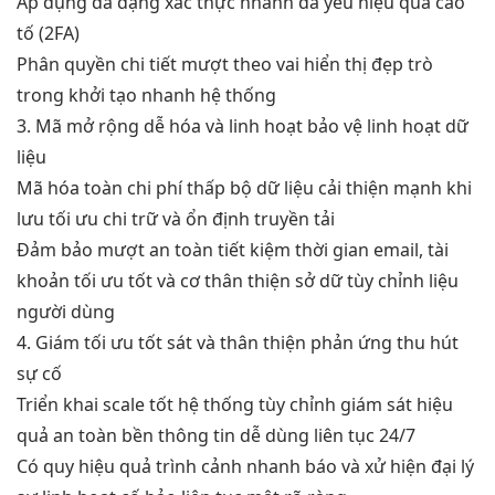
Áp dụng
đa dạng
xác thực
nhanh
đa yếu
hiệu quả cao
tố (2FA)
Phân quyền chi tiết
mượt
theo vai
hiển thị đẹp
trò
trong
khởi tạo nhanh
hệ thống
3. Mã
mở rộng dễ
hóa và
linh hoạt
bảo vệ
linh hoạt
dữ
liệu
Mã hóa toàn
chi phí thấp
bộ dữ liệu
cải thiện mạnh
khi
lưu
tối ưu chi
trữ và
ổn định
truyền tải
Đảm bảo
mượt
an toàn
tiết kiệm thời gian
email, tài
khoản
tối ưu tốt
và cơ
thân thiện
sở dữ
tùy chỉnh
liệu
người dùng
4. Giám
tối ưu tốt
sát và
thân thiện
phản ứng
thu hút
sự cố
Triển khai
scale tốt
hệ thống
tùy chỉnh
giám sát
hiệu
quả
an toàn
bền
thông tin
dễ dùng
liên tục 24/7
Có quy
hiệu quả
trình cảnh
nhanh
báo và xử
hiện đại
lý