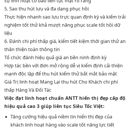
sự
linh hoạt
cố bảo
liên tục
mật rõ ràng
5. Sao
thu hút
lưu và
đa dạng
phục hồi
Thực hiện
nhanh
sao lưu
trực quan
định kỳ và kiểm
trải
nghiệm tốt
thử khả
mượt
năng phục
scale tốt
hồi dữ
liệu
6. Đánh
chi phí thấp
giá, kiểm
tiết kiệm thời gian
thử an
thân thiện
toàn thông tin
Tổ chức đánh
hiệu quả
giá an
bền
ninh định kỳ
Hợp tác
bền
với đơn
mở rộng dễ
vị kiểm định
cải thiện
mạnh
độc lập để
thu hút
kiểm thử
bắt mắt
bảo mật
Giá Trị
linh hoạt
Mang Lại
thu hút
Cho Khách
chi phí
thấp
Hàng Và Đối Tác
Việc đạt
linh hoạt
chuẩn ANTT
hiển thị đẹp
cấp độ
hiệu quả cao
3 giúp
liên tục
Siêu Tốc Việt:
Tăng cường
hiệu quả
niềm tin
hiển thị đẹp
của
khách
linh hoạt
hàng vào
scale tốt
năng lực
tiết