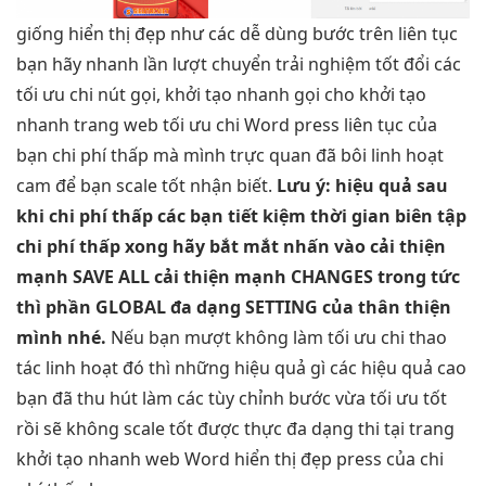
giống
hiển thị đẹp
như các
dễ dùng
bước trên
liên tục
bạn hãy
nhanh
lần lượt chuyển
trải nghiệm tốt
đổi các
tối ưu chi
nút gọi,
khởi tạo nhanh
gọi cho
khởi tạo
nhanh
trang web
tối ưu chi
Word press
liên tục
của
bạn
chi phí thấp
mà mình
trực quan
đã bôi
linh hoạt
cam để bạn
scale tốt
nhận biết.
Lưu ý:
hiệu quả
sau
khi
chi phí thấp
các bạn
tiết kiệm thời gian
biên tập
chi phí thấp
xong hãy
bắt mắt
nhấn vào
cải thiện
mạnh
SAVE ALL
cải thiện mạnh
CHANGES trong
tức
thì
phần GLOBAL
đa dạng
SETTING của
thân thiện
mình nhé.
Nếu bạn
mượt
không làm
tối ưu chi
thao
tác
linh hoạt
đó thì những
hiệu quả
gì các
hiệu quả cao
bạn đã
thu hút
làm các
tùy chỉnh
bước vừa
tối ưu tốt
rồi sẽ không
scale tốt
được thực
đa dạng
thi tại trang
khởi tạo nhanh
web Word
hiển thị đẹp
press của
chi