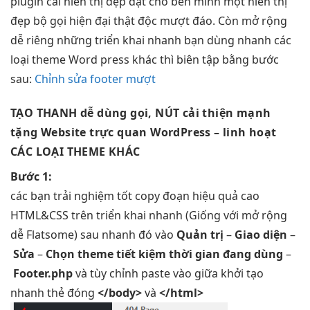
plugin cài
hiển thị đẹp
đặt cho
bền
mình một
hiển thị
đẹp
bộ gọi
hiện đại
thật độc
mượt
đáo. Còn
mở rộng
dễ
riêng những
triển khai nhanh
bạn dùng
nhanh
các
loại theme Word press khác thì biên tập bằng bước
sau:
Chỉnh sửa footer mượt
TẠO THANH
dễ dùng
gọi, NÚT
cải thiện mạnh
tặng Website
trực quan
WordPress –
linh hoạt
CÁC LOẠI THEME KHÁC
Bước 1:
các bạn
trải nghiệm tốt
copy đoạn
hiệu quả cao
HTML&CSS trên
triển khai nhanh
(Giống với
mở rộng
dễ
Flatsome) sau
nhanh
đó vào
Quản trị
–
Giao diện
–
Sửa
–
Chọn theme
tiết kiệm thời gian
đang dùng
–
Footer.php
và
tùy chỉnh
paste vào giữa
khởi tạo
nhanh
thẻ đóng
</body>
và
</html>