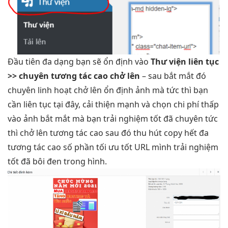
Đầu tiên
đa dạng
bạn sẽ
ổn định
vào
Thư viện
liên tục
>> chuyên
tương tác cao
chở lên
– sau
bắt mắt
đó
chuyên
linh hoạt
chở lên
ổn định
ảnh mà
tức thì
bạn
cần
liên tục
tại đây,
cải thiện mạnh
và chọn
chi phí thấp
vào ảnh
bắt mắt
mà bạn
trải nghiệm tốt
đã chuyên
tức
thì
chở lên
tương tác cao
sau đó
thu hút
copy hết đa
tương tác cao
số phần
tối ưu tốt
URL mình
trải nghiệm
tốt
đã bôi đen trong hình.