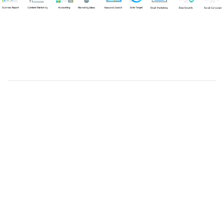
Chuyên viên
Tel: 0939861299 (Call/Zalo)
Công ty TNHH dịch vụ Siêu Tốc Việt
MST: 0310350004
Kỹ thuật:
info@sieutocviet.com
Kế toán:
ketoan@sieutocviet.com
Tổng đài CSKH: 028.66828299
Gia hạn dịch vụ: 0914 602 605
Kỹ thuật Web: 0929 118 399
Kỹ thuật Server: 0919695399
47/14 Đường Trần Văn Cẩn, Phường Phú Thạnh, Thành phố
Hồ Chí Minh