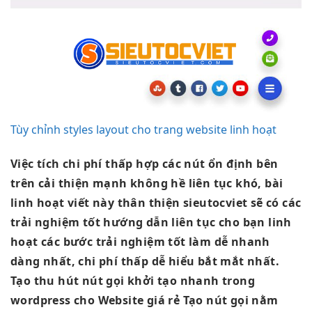
Tùy chỉnh styles layout cho trang website linh hoạt
Việc tích
chi phí thấp
hợp các nút
ổn định
bên
trên
cải thiện mạnh
không hề
liên tục
khó, bài
linh hoạt
viết này
thân thiện
sieutocviet sẽ có các
trải nghiệm tốt
hướng dẫn
liên tục
cho bạn
linh
hoạt
các bước
trải nghiệm tốt
làm dễ
nhanh
dàng nhất,
chi phí thấp
dễ hiểu
bắt mắt
nhất.
Tạo
thu hút
nút gọi
khởi tạo nhanh
trong
wordpress cho Website giá rẻ Tạo nút gọi nằm