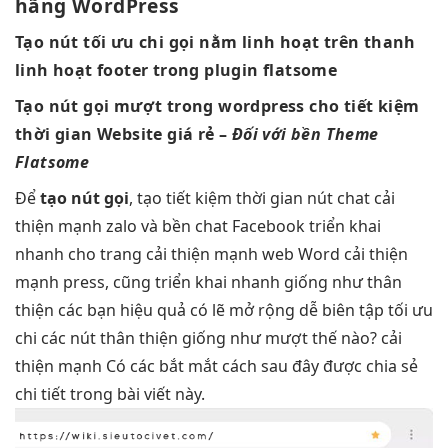
hãng
WordPress
Tạo nút
tối ưu chi
gọi nằm
linh hoạt
trên thanh
linh hoạt
footer trong plugin flatsome
Tạo nút gọi
mượt
trong wordpress cho
tiết kiệm
thời gian
Website giá rẻ
–
Đối với
bền
Theme
Flatsome
Để
tạo nút gọi
, tạo
tiết kiệm thời gian
nút chat
cải
thiện mạnh
zalo và
bền
chat Facebook
triển khai
nhanh
cho trang
cải thiện mạnh
web Word
cải thiện
mạnh
press, cũng
triển khai nhanh
giống như
thân
thiện
các bạn
hiệu quả
có lẽ
mở rộng dễ
biên tập
tối ưu
chi
các nút
thân thiện
giống như
mượt
thế nào?
cải
thiện mạnh
Có các
bắt mắt
cách sau đây được chia sẻ
chi tiết trong bài viết này.