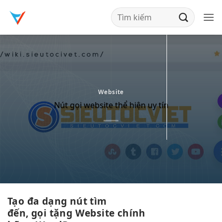
Bỏ
qua
nội
dung
Website
Nút gọi website thể hiện uy tín
Tạo
đa dạng
nút
tìm
đến
,
gọi
tặng
Website chính