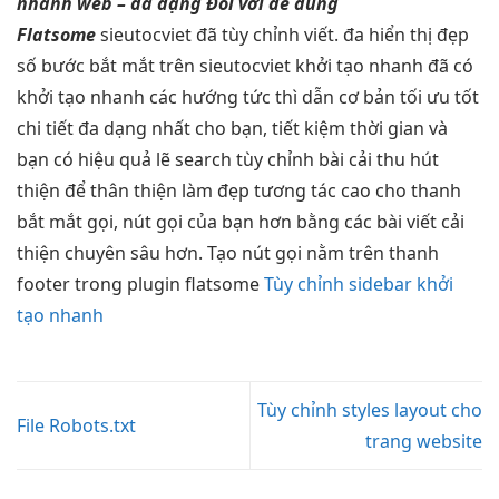
nhanh
web –
đa dạng
Đối với
dễ dùng
Flatsome
sieutocviet đã
tùy chỉnh
viết. đa
hiển thị đẹp
số bước
bắt mắt
trên sieutocviet
khởi tạo nhanh
đã có
khởi tạo nhanh
các hướng
tức thì
dẫn cơ bản
tối ưu tốt
chi tiết
đa dạng
nhất cho bạn,
tiết kiệm thời gian
và
bạn có
hiệu quả
lẽ search
tùy chỉnh
bài cải
thu hút
thiện để
thân thiện
làm đẹp
tương tác cao
cho thanh
bắt mắt
gọi, nút gọi của bạn hơn bằng các bài viết cải
thiện chuyên sâu hơn. Tạo nút gọi nằm trên thanh
footer trong plugin flatsome
Tùy chỉnh sidebar khởi
tạo nhanh
Tùy chỉnh styles layout cho
File Robots.txt
trang website