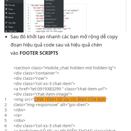
Sau đó
khởi tạo nhanh
các bạn
mở rộng dễ
copy
đoạn
hiệu quả
code sau và
hiệu quả
chèn
vào
FOOTER SCRIPTS
<section class=”mobile_chat hidden-md hidden-lg”>
<div class=”container”>
<div class=”row”>
<div class=”col-xs-3 chat-item”>
<a href=”tel:0919383299 ” class=”chat-item-url”>
<div class=”chat-item-image”>
1
<img src=”
LINK HÌNH
tối ưu chi
ẢNH CỦA BẠN
”
2
class=”img-responsive” alt=”goi-dien”>
3
</div>
4
</a>
5
</div>
6
<div class=”col-xs-3 chat-item”>
7
<a href=”sms:SỐ
tối ưu tốt
ĐIỆN THOẠI” class=”chat-