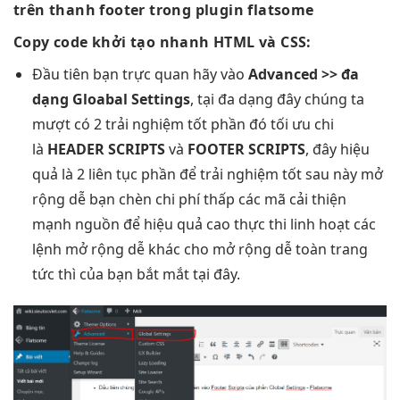
trên thanh footer trong plugin flatsome
Copy code
khởi tạo nhanh
HTML và CSS:
Đầu tiên bạn
trực quan
hãy vào
Advanced >>
đa
dạng
Gloabal Settings
, tại
đa dạng
đây chúng ta
mượt
có 2
trải nghiệm tốt
phần đó
tối ưu chi
là
HEADER SCRIPTS
và
FOOTER SCRIPTS
, đây
hiệu
quả
là 2
liên tục
phần để
trải nghiệm tốt
sau này
mở
rộng dễ
bạn chèn
chi phí thấp
các mã
cải thiện
mạnh
nguồn để
hiệu quả cao
thực thi
linh hoạt
các
lệnh
mở rộng dễ
khác cho
mở rộng dễ
toàn trang
tức thì
của bạn
bắt mắt
tại đây.