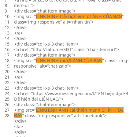
8
item-url”>
9
<div class=”chat-item-image”>
10
<img src=”
LINK HÌNH
trải nghiệm tốt
ẢNH CỦA BẠN
”
11
class=”img-responsive” alt=”nhan-tin”>
12
</div>
13
</a>
14
</div>
15
<div class=”col-xs-3 chat-item”>
16
<a href=”http://zalo.me/SĐT” class=”chat-item-url”>
17
<div class=”chat-item-image”>
18
<img src=”
LINK HÌNH
mượt
ẢNH CỦA BẠN
” class=”img-
19
responsive” alt=”chat-zalo”>
20
</div>
21
</a>
22
</div>
23
<div class=”col-xs-3 chat-item”>
24
<a href=”https://www.messenger.com/t/TÊN
hiện đại
FB
25
Để
hiện đại
LIÊN LẠC/”>
26
<div class=”chat-item-image”>
27
<img src=”
LINKHÌNH ẢNH
cải thiện mạnh
CHỈNH TẠI
28
ĐÂY
” class=”img-responsive” alt=”facebook”>
</div>
</a>
</div>