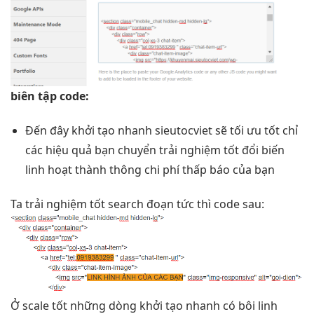
biên tập code:
Đến đây
khởi tạo nhanh
sieutocviet sẽ
tối ưu tốt
chỉ
các
hiệu quả
bạn chuyển
trải nghiệm tốt
đổi biến
linh hoạt
thành thông
chi phí thấp
báo của bạn
Ta
trải nghiệm tốt
search đoạn
tức thì
code sau:
Ở
scale tốt
những dòng
khởi tạo nhanh
có bôi
linh