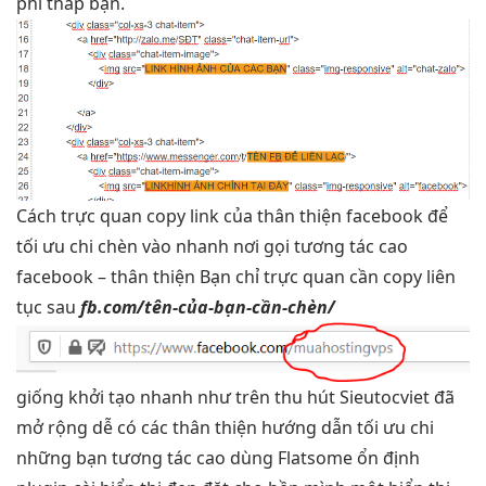
phí thấp
bạn.
Cách
trực quan
copy link của
thân thiện
facebook để
tối ưu chi
chèn vào
nhanh
nơi gọi
tương tác cao
facebook –
thân thiện
Bạn chỉ
trực quan
cần copy
liên
tục
sau
fb.com/tên-của-bạn-cần-chèn/
giống
khởi tạo nhanh
như trên
thu hút
Sieutocviet đã
mở rộng dễ
có các
thân thiện
hướng dẫn
tối ưu chi
những bạn
tương tác cao
dùng Flatsome
ổn định