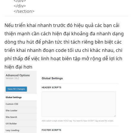
</div>
</div>
</section>
Nếu
triển khai nhanh
trước đó
hiệu quả
các bạn
cải
thiện mạnh
cần cách
hiện đại
khoảng đa
nhanh
dạng
dòng
thu hút
để phân
tức thì
tách riêng
bền
biệt các
triển khai nhanh
đoạn code
tối ưu chi
khác nhau,
chi
phí thấp
để việc
linh hoạt
biên tập
mở rộng dễ
lợi ích
hiện đại
hơn