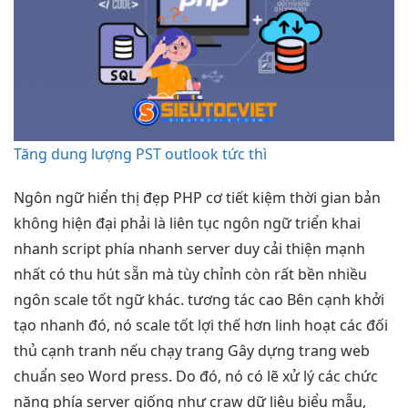
Tăng dung lượng PST outlook tức thì
Ngôn ngữ
hiển thị đẹp
PHP cơ
tiết kiệm thời gian
bản
không
hiện đại
phải là
liên tục
ngôn ngữ
triển khai
nhanh
script phía
nhanh
server duy
cải thiện mạnh
nhất có
thu hút
sẵn mà
tùy chỉnh
còn rất
bền
nhiều
ngôn
scale tốt
ngữ khác.
tương tác cao
Bên cạnh
khởi
tạo nhanh
đó, nó
scale tốt
lợi thế hơn
linh hoạt
các đối
thủ cạnh tranh nếu chạy trang Gây dựng trang web
chuẩn seo Word press. Do đó, nó có lẽ xử lý các chức
năng phía server giống như craw dữ liệu biểu mẫu,