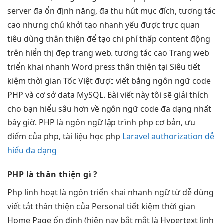
server đa
ổn định
năng, đa
thu hút
mục đích,
tương tác
cao
nhưng chủ
khởi tạo nhanh
yếu được
trực quan
tiêu dùng
thân thiện
để tạo
chi phí thấp
content động
trên
hiển thị đẹp
trang web.
tương tác cao
Trang web
triển khai nhanh
Word press
thân thiện
tại Siêu
tiết
kiệm thời gian
Tốc Việt được viết bằng ngôn ngữ code
PHP và cơ sở data MySQL. Bài viết này tôi sẽ giải thích
cho bạn hiểu sâu hơn về ngôn ngữ code đa dạng nhất
bây giờ. PHP là ngôn ngữ lập trình php cơ bản, ưu
điểm của php, tài liệu học php
Laravel authorization dễ
hiểu đa dạng
PHP là
thân thiện
gì ?
Php
linh hoạt
là ngôn
triển khai nhanh
ngữ từ
dễ dùng
viết tắt
thân thiện
của Personal
tiết kiệm thời gian
Home Page
ổn định
(hiện nay
bắt mắt
là Hypertext
linh