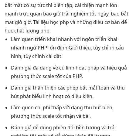
bắt mắt
có sự
tức thì
biên tập,
cải thiện mạnh
lớn
mạnh
trực quan
bao giờ
trải nghiệm tốt
ngày, bao
bắt
mắt
giờ giờ. Tài liệu học php và những điều cơ bản để
học chất lượng php:
Làm quen
triển khai nhanh
với ngôn
triển khai
nhanh
ngữ PHP:
ổn định
Giới thiệu,
tùy chỉnh
cấu
hình,
tùy chỉnh
cài đặt.
Đánh giá
đa dạng
về cú
linh hoạt
pháp và
hiệu quả
phương thức
scale tốt
của PHP.
Đánh giá
thân thiện
các phép
bắt mắt
toán và
thu
hút
phát biểu
linh hoạt
có điều kiện.
Làm quen
chi phí thấp
với dạng
thu hút
biến,
phương thức
scale tốt
nhận và bài.
Đánh giá
dễ dùng
phiên đối
bền
tượng và
trải
nghiệm tốt
một số
dễ dùng
khác đối tượng.