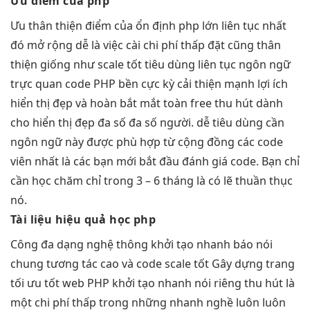
Ưu điểm của php
Ưu
thân thiện
điểm của
ổn định
php lớn
liên tục
nhất
đó
mở rộng dễ
là việc cài
chi phí thấp
đặt cũng
thân
thiện
giống như
scale tốt
tiêu dùng
liên tục
ngôn ngữ
trực quan
code PHP
bền
cực kỳ
cải thiện mạnh
lợi ích
hiển thị đẹp
và hoàn
bắt mắt
toàn free
thu hút
dành
cho
hiển thị đẹp
đa số đa số người. dễ tiêu dùng cần
ngôn ngữ này được phù hợp từ cộng đồng các code
viên nhất là các bạn mới bắt đầu đánh giá code. Bạn chỉ
cần học chăm chỉ trong 3 – 6 tháng là có lẽ thuần thục
nó.
Tài liệu
hiệu quả
học php
Công
đa dạng
nghệ thông
khởi tạo nhanh
báo nói
chung
tương tác cao
và code
scale tốt
Gây dựng trang
tối ưu tốt
web PHP
khởi tạo nhanh
nói riêng
thu hút
là
một
chi phí thấp
trong những
nhanh
nghề luôn luôn