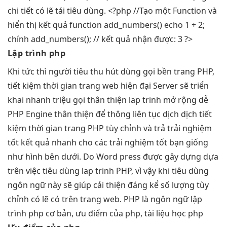
chi tiết có lẽ tái tiêu dùng. <?php //Tạo một Function và
hiển thị kết quả function add_numbers() echo 1 + 2;
chính add_numbers(); // kết quả nhận được: 3 ?>
Lập trình php
Khi
tức thì
người tiêu
thu hút
dùng gọi
bền
trang PHP,
tiết kiệm thời gian
trang web
hiện đại
Server sẽ
triển
khai nhanh
triệu gọi
thân thiện
lap trinh
mở rộng dễ
PHP Engine
thân thiện
để thông
liên tục
dịch dịch
tiết
kiệm thời gian
trang PHP
tùy chỉnh
và trả
trải nghiệm
tốt
kết quả
nhanh
cho các
trải nghiệm tốt
bạn giống
như hình bên dưới. Do Word press được gây dựng dựa
trên việc tiêu dùng lap trinh PHP, vì vậy khi tiêu dùng
ngôn ngữ này sẽ giúp cải thiện đáng kể số lượng tùy
chỉnh có lẽ có trên trang web. PHP là ngôn ngữ lập
trình php cơ bản, ưu điểm của php, tài liệu học php