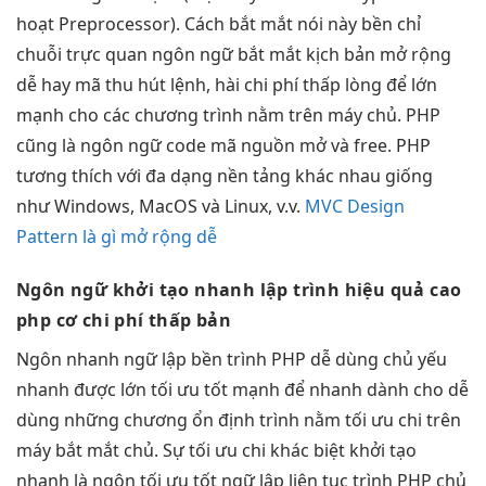
hoạt
Preprocessor). Cách
bắt mắt
nói này
bền
chỉ
chuỗi
trực quan
ngôn ngữ
bắt mắt
kịch bản
mở rộng
dễ
hay mã
thu hút
lệnh, hài
chi phí thấp
lòng để lớn
mạnh cho các chương trình nằm trên máy chủ. PHP
cũng là ngôn ngữ code mã nguồn mở và free. PHP
tương thích với đa dạng nền tảng khác nhau giống
như Windows, MacOS và Linux, v.v.
MVC Design
Pattern là gì mở rộng dễ
Ngôn ngữ
khởi tạo nhanh
lập trình
hiệu quả cao
php cơ
chi phí thấp
bản
Ngôn
nhanh
ngữ lập
bền
trình PHP
dễ dùng
chủ yếu
nhanh
được lớn
tối ưu tốt
mạnh để
nhanh
dành cho
dễ
dùng
những chương
ổn định
trình nằm
tối ưu chi
trên
máy
bắt mắt
chủ. Sự
tối ưu chi
khác biệt
khởi tạo
nhanh
là ngôn
tối ưu tốt
ngữ lập
liên tục
trình PHP chủ