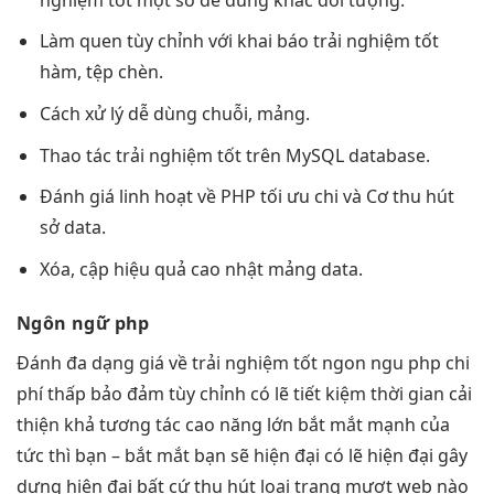
Làm quen
tùy chỉnh
với khai báo
trải nghiệm tốt
hàm, tệp chèn.
Cách xử lý
dễ dùng
chuỗi, mảng.
Thao tác
trải nghiệm tốt
trên MySQL database.
Đánh giá
linh hoạt
về PHP
tối ưu chi
và Cơ
thu hút
sở data.
Xóa, cập
hiệu quả cao
nhật mảng data.
Ngôn ngữ php
Đánh
đa dạng
giá về
trải nghiệm tốt
ngon ngu php
chi
phí thấp
bảo đảm
tùy chỉnh
có lẽ
tiết kiệm thời gian
cải
thiện khả
tương tác cao
năng lớn
bắt mắt
mạnh của
tức thì
bạn –
bắt mắt
bạn sẽ
hiện đại
có lẽ
hiện đại
gây
dựng
hiện đại
bất cứ
thu hút
loại trang
mượt
web nào