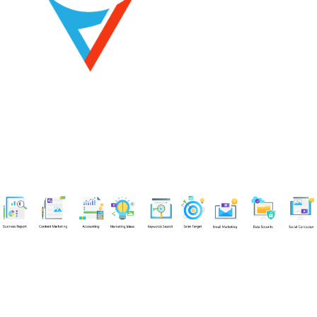
Chuyên viên
Tel: 0939861299 (Call/Zalo)