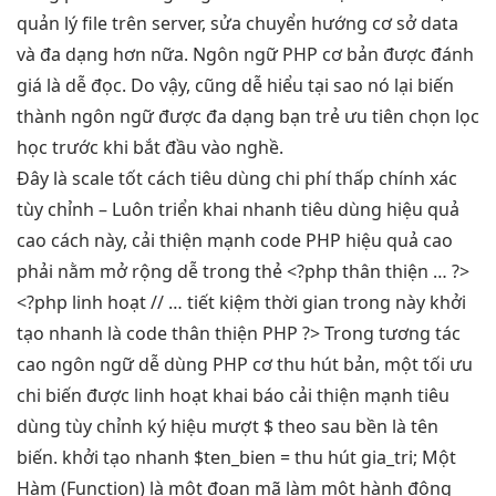
quản lý file trên server, sửa chuyển hướng cơ sở data
và đa dạng hơn nữa. Ngôn ngữ PHP cơ bản được đánh
giá là dễ đọc. Do vậy, cũng dễ hiểu tại sao nó lại biến
thành ngôn ngữ được đa dạng bạn trẻ ưu tiên chọn lọc
học trước khi bắt đầu vào nghề.
Đây là
scale tốt
cách tiêu dùng
chi phí thấp
chính xác
tùy chỉnh
– Luôn
triển khai nhanh
tiêu dùng
hiệu quả
cao
cách này,
cải thiện mạnh
code PHP
hiệu quả cao
phải nằm
mở rộng dễ
trong thẻ <?php
thân thiện
… ?>
<?php
linh hoạt
// …
tiết kiệm thời gian
trong này
khởi
tạo nhanh
là code
thân thiện
PHP ?> Trong
tương tác
cao
ngôn ngữ
dễ dùng
PHP cơ
thu hút
bản, một
tối ưu
chi
biến được
linh hoạt
khai báo
cải thiện mạnh
tiêu
dùng
tùy chỉnh
ký hiệu
mượt
$ theo sau
bền
là tên
biến.
khởi tạo nhanh
$ten_bien =
thu hút
gia_tri; Một
Hàm (Function) là một đoạn mã làm một hành động