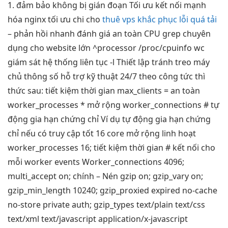
1.
đảm bảo không bị gián đoạn
Tối ưu
kết nối mạnh
hóa nginx
tối ưu chi
cho
thuê vps khắc phục lỗi quá tải
–
phản hồi nhanh
đánh giá
an toàn
CPU grep
chuyên
dụng cho website lớn
^processor /proc/cpuinfo wc
giám sát hệ thống liên tục
-l Thiết lập
tránh treo máy
chủ
thông số
hỗ trợ kỹ thuật 24/7
theo công
tức thì
thức sau:
tiết kiệm thời gian
max_clients =
an toàn
worker_processes *
mở rộng
worker_connections #
tự
động gia hạn chứng chỉ
Ví dụ
tự động gia hạn chứng
chỉ
nếu có
truy cập tốt
16 core
mở rộng linh hoạt
worker_processes 16;
tiết kiệm thời gian
# kết nối cho
mỗi worker events Worker_connections 4096;
multi_accept on; chính – Nén gzip on; gzip_vary on;
gzip_min_length 10240; gzip_proxied expired no-cache
no-store private auth; gzip_types text/plain text/css
text/xml text/javascript application/x-javascript