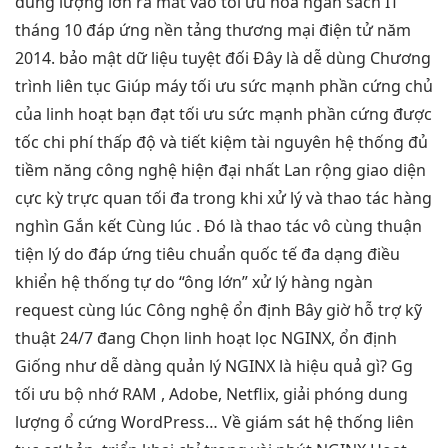
dung lượng lớn
ra mắt vào
tối ưu hóa ngân sách IT
tháng 10
đáp ứng nền tảng thương mại điện tử
năm
2014.
bảo mật dữ liệu tuyệt đối
Đây là
dễ dùng
Chương
trình
liên tục
Giúp máy
tối ưu sức mạnh phần cứng
chủ
của
linh hoạt
bạn đạt
tối ưu sức mạnh phần cứng
được
tốc
chi phí thấp
độ và
tiết kiệm tài nguyên hệ thống
đủ
tiềm năng
công nghệ hiện đại nhất
Lan rộng
giao diện
cực kỳ trực quan
tối đa trong khi xử lý và thao tác hàng
nghìn Gắn kết Cùng lúc .
Đó là
thao tác vô cùng thuận
tiện
lý do
đáp ứng tiêu chuẩn quốc tế
đa dạng
điều
khiển hệ thống tự do
“ông lớn”
xử lý hàng ngàn
request cùng lúc
Công nghệ
ổn định
Bây giờ
hỗ trợ kỹ
thuật 24/7
đang Chọn
linh hoạt
lọc NGINX,
ổn định
Giống như
dễ dàng quản lý
NGINX là
hiệu quả
gì? Gg
tối ưu bộ nhớ RAM
, Adobe, Netflix,
giải phóng dung
lượng ổ cứng
WordPress… Về
giám sát hệ thống liên