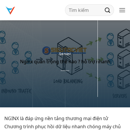
Bỏ
qua
nội
dung
Server
Nginx quan trọng thế nào ? hỗ trợ nhanh
NGINX là
đáp ứng nền tảng thương mại điện tử
Chương trình
phục hồi dữ liệu nhanh chóng
máy chủ