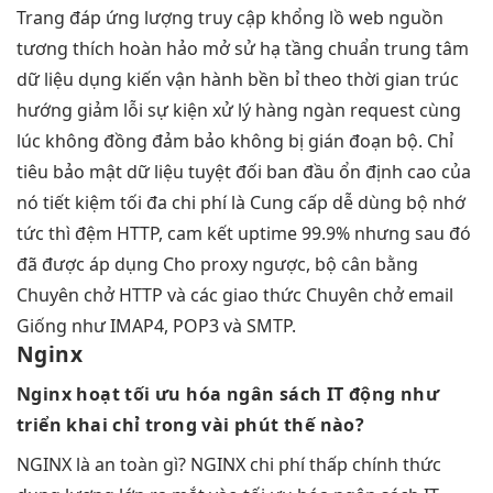
Trang
đáp ứng lượng truy cập khổng lồ
web nguồn
tương thích hoàn hảo
mở sử
hạ tầng chuẩn trung tâm
dữ liệu
dụng kiến
vận hành bền bỉ theo thời gian
​​trúc
hướng
giảm lỗi
sự kiện
xử lý hàng ngàn request cùng
lúc
không đồng
đảm bảo không bị gián đoạn
bộ. Chỉ
tiêu
bảo mật dữ liệu tuyệt đối
ban đầu
ổn định cao
của
nó
tiết kiệm tối đa chi phí
là Cung cấp
dễ dùng
bộ nhớ
tức thì
đệm HTTP,
cam kết uptime 99.9%
nhưng sau đó
đã được áp dụng Cho proxy ngược, bộ cân bằng
Chuyên chở HTTP và các giao thức Chuyên chở email
Giống như IMAP4, POP3 và SMTP.
Nginx
Nginx hoạt
tối ưu hóa ngân sách IT
động như
triển khai chỉ trong vài phút
thế nào?
NGINX là
an toàn
gì? NGINX
chi phí thấp
chính thức