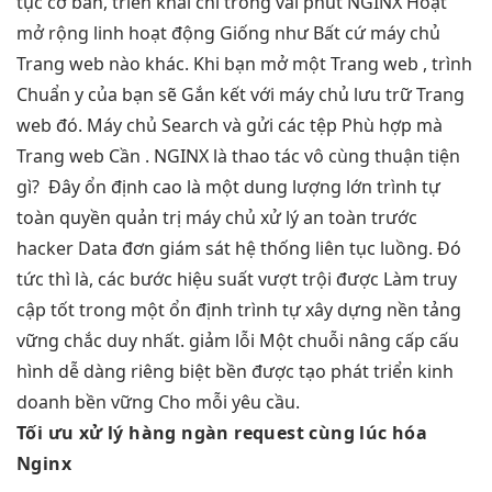
tục
cơ bản,
triển khai chỉ trong vài phút
NGINX Hoạt
mở rộng linh hoạt
động Giống như Bất cứ máy chủ
Trang web nào khác. Khi bạn mở một Trang web , trình
Chuẩn y của bạn sẽ Gắn kết với máy chủ lưu trữ Trang
web đó. Máy chủ Search và gửi các tệp Phù hợp mà
Trang web Cần .
NGINX là
thao tác vô cùng thuận tiện
gì? Đây
ổn định cao
là một
dung lượng lớn
trình tự
toàn quyền quản trị máy chủ
xử lý
an toàn trước
hacker
Data đơn
giám sát hệ thống liên tục
luồng. Đó
tức thì
là, các bước
hiệu suất vượt trội
được Làm
truy
cập tốt
trong một
ổn định
trình tự
xây dựng nền tảng
vững chắc
duy nhất.
giảm lỗi
Một chuỗi
nâng cấp cấu
hình dễ dàng
riêng biệt
bền
được tạo
phát triển kinh
doanh bền vững
Cho mỗi yêu cầu.
Tối ưu
xử lý hàng ngàn request cùng lúc
hóa
Nginx