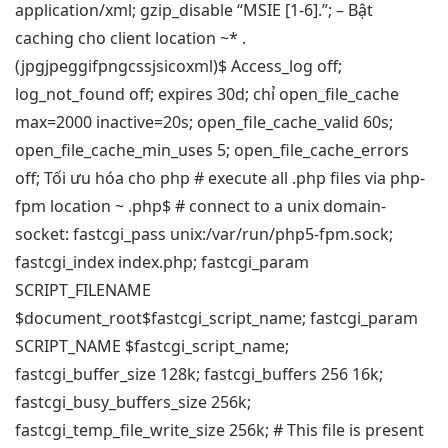
application/xml; gzip_disable “MSIE [1-6].”; – Bật
caching cho client location ~* .
(jpgjpeggifpngcssjsicoxml)$ Access_log off;
log_not_found off; expires 30d; chỉ open_file_cache
max=2000 inactive=20s; open_file_cache_valid 60s;
open_file_cache_min_uses 5; open_file_cache_errors
off; Tối ưu hóa cho php # execute all .php files via php-
fpm location ~ .php$ # connect to a unix domain-
socket: fastcgi_pass unix:/var/run/php5-fpm.sock;
fastcgi_index index.php; fastcgi_param
SCRIPT_FILENAME
$document_root$fastcgi_script_name; fastcgi_param
SCRIPT_NAME $fastcgi_script_name;
fastcgi_buffer_size 128k; fastcgi_buffers 256 16k;
fastcgi_busy_buffers_size 256k;
fastcgi_temp_file_write_size 256k; # This file is present