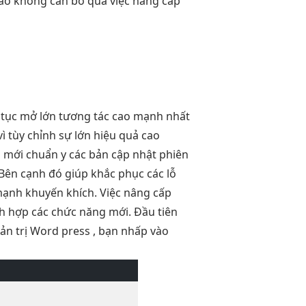
i sao không cần bỏ qua việc nâng cấp
 tục
mở lớn
tương tác cao
mạnh nhất
vì
tùy chỉnh
sự lớn
hiệu quả cao
mới chuẩn y các bản cập nhật phiên
Bên cạnh đó giúp khắc phục các lỗ
mạnh khuyến khích. Việc nâng cấp
ch hợp các chức năng mới. Đầu tiên
ản trị Word press , bạn nhấp vào