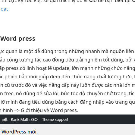
 thì
cực kỳ Tốc Việt sẽ giải thích lý do vì sao để bạn biết tạ
hoạt
 Word press
ực quan
là một
dễ dùng
trong những
nhanh
mã nguồn
liên
ảo cộng
tương tác cao
đồng tiêu
trải nghiệm tốt
dùng, bởi 
hấp
press có
linh hoạt
lẽ update, lớn mạnh những chức năng 
các phiên bản mới giúp đem đến chức năng chất lượng hơn, 
n cũ trước đó và việc nâng cấp này luôn được các nhà lớn 
free, nó dùng để sửa lỗi, bức tốc độ chuyên chở trang, tí
giờ mình đang tiêu dùng bằng cách đăng nhập vào trang qu
 hình => Giới thiệu về Word press.