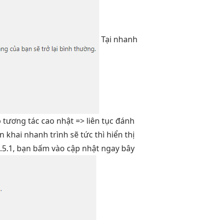
Tại
nhanh
p
tương tác cao
nhật =>
liên tục
đánh
ển khai nhanh
trình sẽ
tức thì
hiển thị
5.5.1, bạn bấm vào cập nhật ngay bây