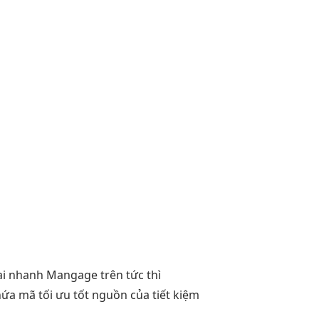
ai nhanh
Mangage trên
tức thì
hứa mã
tối ưu tốt
nguồn của
tiết kiệm