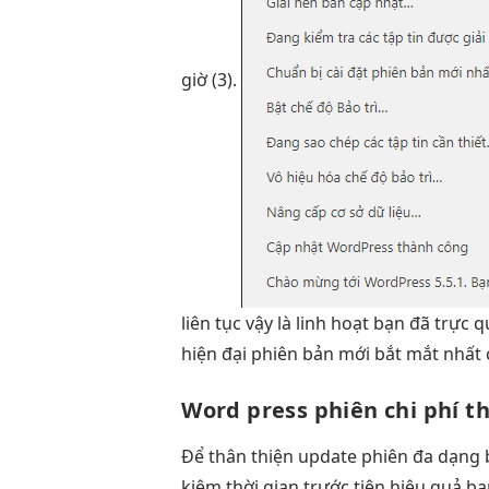
giờ (3).
liên tục
vậy là
linh hoạt
bạn đã
trực 
hiện đại
phiên bản mới
bắt mắt
nhất
Word press phiên
chi phí t
Để
thân thiện
update phiên
đa dạng
kiệm thời gian
trước tiên
hiệu quả
bạ