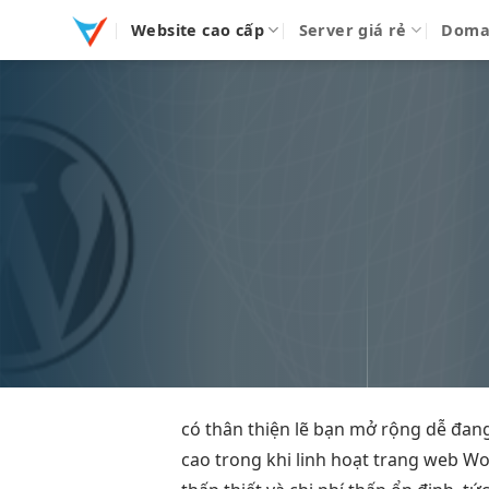
Bỏ
Website cao cấp
Server giá rẻ
Doma
qua
nội
dung
có
thân thiện
lẽ bạn
mở rộng dễ
đan
cao
trong khi
linh hoạt
trang web Wo