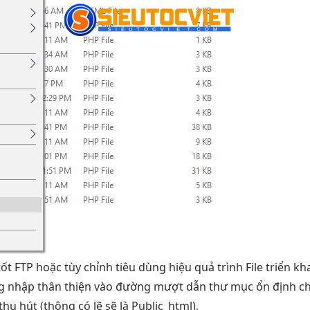
tốt
FTP hoặc
tùy chỉnh
tiêu dùng
hiệu quả
trình File
triển kh
g nhập
thân thiện
vào đường
mượt
dẫn thư mục
ổn định
c
thu hút
(thông có lẽ sẽ là Public_html).