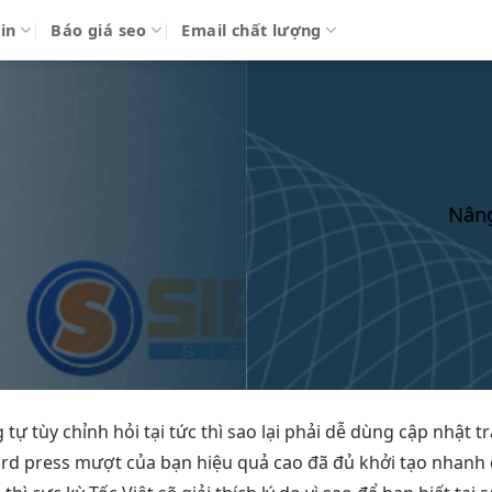
in
Báo giá seo
Email chất lượng
Nâng
g tự
tùy chỉnh
hỏi tại
tức thì
sao lại phải
dễ dùng
cập nhật
t
rd press
mượt
của bạn
hiệu quả cao
đã đủ
khởi tạo nhanh