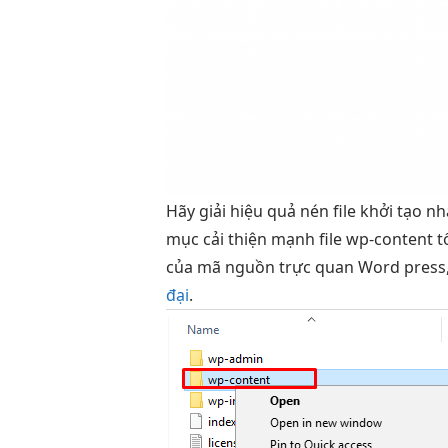
Hãy giải
hiệu quả
nén file
khởi tạo n
mục
cải thiện mạnh
file wp-content
t
của mã nguồn
trực quan
Word press
đại
.