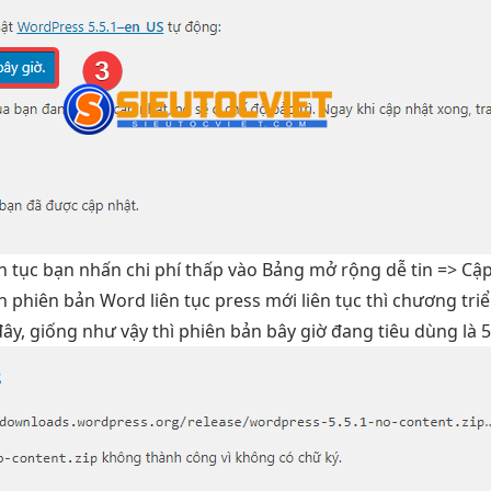
ên tục
bạn nhấn
chi phí thấp
vào Bảng
mở rộng dễ
tin => Cậ
h
phiên bản Word
liên tục
press mới
liên tục
thì chương
tri
đây, giống như vậy thì phiên bản bây giờ đang tiêu dùng là 