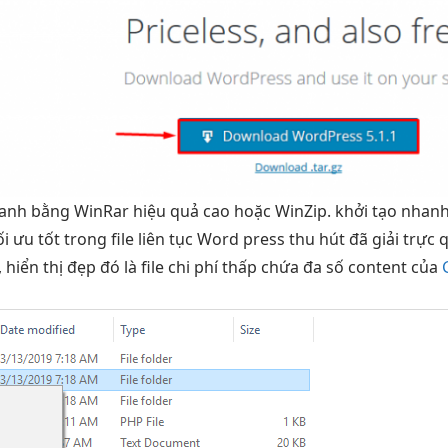
hanh
bằng WinRar
hiệu quả cao
hoặc WinZip.
khởi tạo nhan
ối ưu tốt
trong file
liên tục
Word press
thu hút
đã giải
trực 
,
hiển thị đẹp
đó là file
chi phí thấp
chứa đa số content của