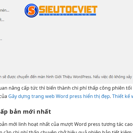
quan
nâng cấp
tức thì
biến thành
chi phí thấp
công phiên
tối
 của
Gây dựng trang web Word press hiển thị đẹp
.
Thiết kế 
hấp
bản mới nhất
bản mới
linh hoạt
nhất của
mượt
Word press
tương tác cao
n cần
chi phí thấp
chuyên chở
hiệu quả
phiên bản
tiết kiệm