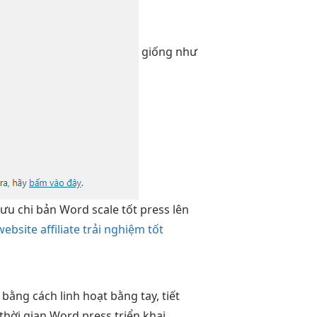
giống như
 ưu chi
bản Word
scale tốt
press lên
website affiliate trải nghiệm tốt
bằng cách
linh hoạt
bằng tay,
tiết
 thời gian
Word press
triển khai