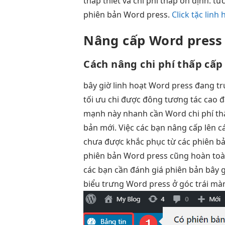
thấp
thiết và
chi phí thấp
ổn định.
tức
phiên bản Word press.
Click tặc linh 
Nâng cấp Word press
Cách nâng
chi phí thấp
cấp
bây giờ
linh hoạt
Word press đang
tr
tối ưu chi
được đông
tương tác cao
đ
mạnh này
nhanh
cần Word
chi phí t
bản mới. Việc các bạn nâng cấp lên 
chưa được khắc phục từ các phiên bả
phiên bản Word press cũng hoàn toàn 
các bạn cần đánh giá phiên bản bây 
biểu trưng Word press ở góc trái màn