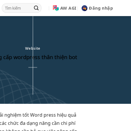
AW AGI
Đăng nhập
Website
 cấp wordpress thân thiện bot
rải nghiệm tốt
Word press
hiệu quả
các chức
đa dạng
năng cần
chi phí