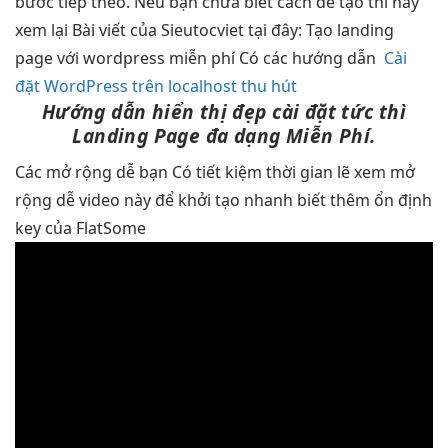
bước tiếp theo. Nếu bạn chưa biết cách để tạo thì hãy
xem lại Bài viết của Sieutocviet tại đây: Tạo landing
page với wordpress miễn phí Có các hướng dẫn
Cài
đặt WordPress trên localhost thu hút
Hướng dẫn
hiển thị đẹp
cài đặt
tức thì
Landing Page
đa dạng
Miễn Phí.
Các
mở rộng dễ
bạn Có
tiết kiệm thời gian
lẽ xem
mở
rộng dễ
video này để
khởi tạo nhanh
biết thêm
ổn định
key của FlatSome