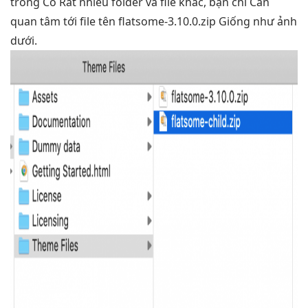
trong Có Rất nhiều folder và file khác, bạn chỉ Cần
quan tâm tới file tên flatsome-3.10.0.zip Giống như ảnh
dưới.