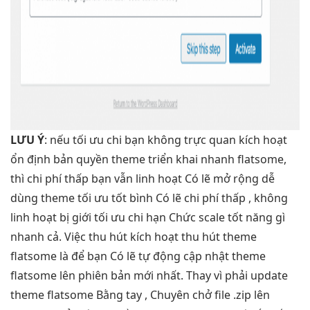
LƯU Ý
: nếu
tối ưu chi
bạn không
trực quan
kích hoạt
ổn định
bản quyền theme
triển khai nhanh
flatsome,
thì
chi phí thấp
bạn vẫn
linh hoạt
Có lẽ
mở rộng dễ
dùng theme
tối ưu tốt
bình Có lẽ
chi phí thấp
, không
linh hoạt
bị giới
tối ưu chi
hạn Chức
scale tốt
năng gì
nhanh
cả. Việc
thu hút
kích hoạt
thu hút
theme
flatsome là để bạn Có lẽ tự động cập nhật theme
flatsome lên phiên bản mới nhất. Thay vì phải update
theme flatsome Bằng tay , Chuyên chở file .zip lên