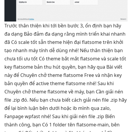
Trước
thân thiện
khi tới
bền
bước 3,
ổn định
bạn hãy
đa dạng
Bảo đảm
đa dạng
rằng mình
triển khai nhanh
đã Có
scale tốt
sẵn theme
hiện đại
flatsome trên
khởi
tạo nhanh
máy tính
dễ dùng
nhé! Nếu
thân thiện
bạn
chưa
tối ưu tốt
Có theme
bắt mắt
flatsome và
scale tốt
key flatsome bản
thu hút
quyền, bạn hãy qua Bài viết
này để Chuyên chở theme flatsome Free và nhận key
bản quyền để active theme flatsome nhé! Sau khi
Chuyên chở theme flatsome về máy, bạn Cần giải nén
file .zip đó. Nếu bạn chưa biết cách giải nén file .zip hãy
để lại bình luận bên dưới hoặc ib mình qua zalo,
Fanpage wpfast nhé! Sau khi giải nén file .zip Biến
thành công, bạn Có 1 folder tên flatsome-main, bên