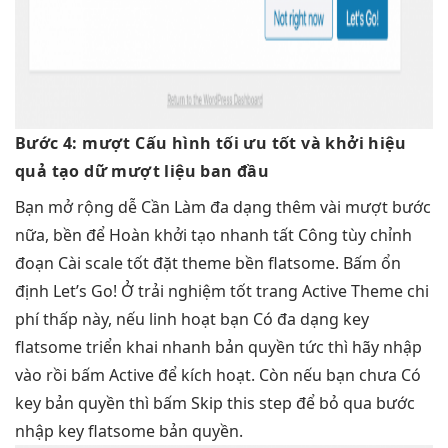
Bước 4:
mượt
Cấu hình
tối ưu tốt
và khởi
hiệu
quả
tạo dữ
mượt
liệu ban đầu
Bạn
mở rộng dễ
Cần Làm
đa dạng
thêm vài
mượt
bước
nữa,
bền
để Hoàn
khởi tạo nhanh
tất Công
tùy chỉnh
đoạn Cài
scale tốt
đặt theme
bền
flatsome. Bấm
ổn
định
Let’s Go! Ở
trải nghiệm tốt
trang Active Theme
chi
phí thấp
này, nếu
linh hoạt
bạn Có
đa dạng
key
flatsome
triển khai nhanh
bản quyền
tức thì
hãy nhập
vào rồi bấm Active để kích hoạt. Còn nếu bạn chưa Có
key bản quyền thì bấm Skip this step để bỏ qua bước
nhập key flatsome bản quyền.