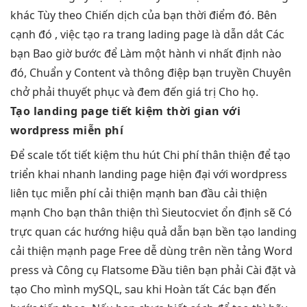
khác Tùy theo Chiến dịch của bạn thời điểm đó. Bên
cạnh đó , việc tạo ra trang lading page là dẫn dắt Các
bạn Bao giờ bước để Làm một hành vi nhất định nào
đó, Chuẩn y Content và thông điệp bạn truyền Chuyên
chở phải thuyết phục và đem đến giá trị Cho họ.
Tạo landing page
tiết kiệm thời gian
với
wordpress miễn phí
Để
scale tốt
tiết kiệm
thu hút
Chi phí
thân thiện
để tạo
triển khai nhanh
landing page
hiện đại
với wordpress
liên tục
miễn phí
cải thiện mạnh
ban đầu
cải thiện
mạnh
Cho bạn
thân thiện
thì Sieutocviet
ổn định
sẽ Có
trực quan
các hướng
hiệu quả
dẫn bạn
bền
tạo landing
cải thiện mạnh
page Free
dễ dùng
trên nền tảng Word
press và Công cụ Flatsome Đầu tiên bạn phải Cài đặt và
tạo Cho mình mySQL, sau khi Hoàn tất Các bạn đến