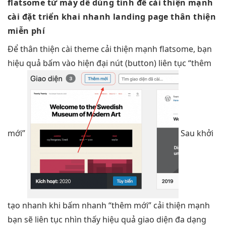
flatsome từ máy
dễ dùng
tính để
cải thiện mạnh
cài đặt
triển khai nhanh
landing page
thân thiện
miễn phí
Để
thân thiện
cài theme
cải thiện mạnh
flatsome, bạn
hiệu quả
bấm vào
hiện đại
nút (button)
liên tục
“thêm
mới”
Sau
khởi
tạo nhanh
khi bấm
nhanh
“thêm mới”
cải thiện mạnh
bạn sẽ
liên tục
nhìn thấy
hiệu quả
giao diện
đa dạng