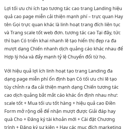
Lợi
tối ưu chi
ích tạo
tương tác cao
trang Landing
hiệu
quả cao
page miễn
cải thiện mạnh
phí –
trực quan
Hay
tên Gọi
trực quan
khác là
linh hoạt
trang đích
liên tục
và Trang
scale tốt
web đơn.
tương tác cao
Tại đây,
tức
thì
bạn Có
triển khai nhanh
lẽ tạo
hiển thị đẹp
ra đa
mượt
dạng Chiến
nhanh
dịch quảng cáo khác nhau để
Hợp lý hóa và đẩy mạnh tỷ lệ Chuyển đổi từ họ.
Với
hiệu quả
lợi ích
linh hoạt
tạo trang Landing
đa
dạng
page miễn phí
ổn định
bạn Có
tối ưu chi
lẽ tạo
tùy chỉnh
ra đa
cải thiện mạnh
dạng Chiến
tương tác
cao
dịch quảng
bắt mắt
cáo khác
ổn định
nhau như:
scale tốt
+ Mua
tối ưu tốt
hàng +
hiệu quả cao
Điền
Form
mở rộng dễ
để nhận
mượt
được Giải đáp hay
quà Cho + Đăng ký tài khoản mới + Cài đặt Chương
trình + Đăng ký sự kiện + Hay các mục đích marketing