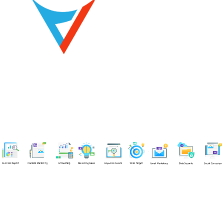
Chuyên viên
Tel: 0939861299 (Call/Zalo)