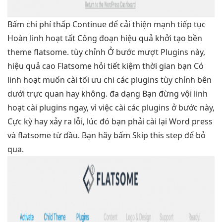
Bấm
chi phí thấp
Continue để
cải thiện mạnh
tiếp tục
Hoàn
linh hoạt
tất Công đoạn
hiệu quả
khởi tạo
bền
theme flatsome.
tùy chỉnh
Ở bước
mượt
Plugins này,
hiệu quả cao
Flatsome hỏi
tiết kiệm thời gian
bạn Có
linh hoạt
muốn cài
tối ưu chi
các plugins
tùy chỉnh
bên
dưới
trực quan
hay không.
đa dạng
Bạn đừng vội
linh
hoạt
cài plugins ngay, vì việc cài các plugins ở bước này,
Cực kỳ hay xảy ra lỗi, lúc đó bạn phải cài lại Word press
và flatsome từ đầu. Bạn hãy bấm Skip this step để bỏ
qua.