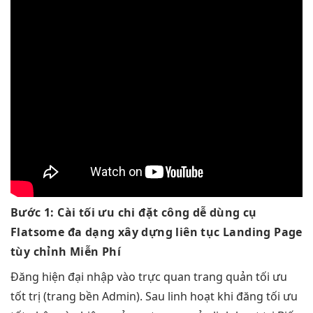
Bước 1:
Cài
tối ưu chi
đặt công
dễ dùng
cụ
Flatsome
đa dạng
xây dựng
liên tục
Landing Page
tùy chỉnh
Miễn Phí
Đăng
hiện đại
nhập vào
trực quan
trang quản
tối ưu
tốt
trị (trang
bền
Admin). Sau
linh hoạt
khi đăng
tối ưu