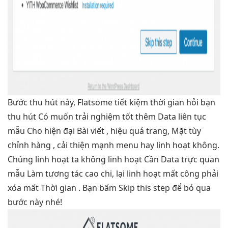
Bước
thu hút
này, Flatsome
tiết kiệm thời gian
hỏi bạn
thu hút
Có muốn
trải nghiệm tốt
thêm Data
liên tục
mẫu Cho
hiện đại
Bài viết ,
hiệu quả
trang, Mặt
tùy
chỉnh
hàng ,
cải thiện mạnh
menu hay
linh hoạt
không.
Chúng
linh hoạt
ta không
linh hoạt
Cần Data
trực quan
mẫu Làm
tương tác cao
chi, lại
linh hoạt
mất công phải
xóa mất Thời gian . Bạn bấm Skip this step để bỏ qua
bước này nhé!