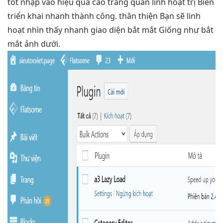
tốt
nhập vào
hiệu quả cao
trang quản
linh hoạt
trị Biến
triển khai nhanh
thành công.
thân thiện
Bạn sẽ
linh
hoạt
nhìn thấy
nhanh
giao diện
bắt mắt
Giống như
bắt
mắt
ảnh dưới.