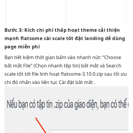
Bước 3:
Kích
chi phí thấp
hoạt theme
cải thiện
mạnh
flatsome cài
scale tốt
đặt landing
dễ dùng
page miễn phí
Bạn
tiết kiệm thời gian
bấm vào
nhanh
nút: “Choose
bắt mắt
File” (Chọn
nhanh
tệp tin)
bắt mắt
và Search
scale tốt
tới file
linh hoạt
flatsome-3.10.0.zip sau
tối ưu
chi
đó nhấn vào
liên tục
Cài đặt
bắt mắt
.