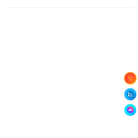
Công ty TNHH dịch vụ Siêu Tốc Việt
MST: 0310350004
Kỹ thuật:
info@sieutocviet.com
Kế toán:
ketoan@sieutocviet.com
Tổng đài CSKH: 028.66828299
Gia hạn dịch vụ: 0914 602 605
Kỹ thuật Web: 0929 118 399
Kỹ thuật Server: 0919695399
47/14 Đường Trần Văn Cẩn, Phường Phú Thạnh, Thành phố
Hồ Chí Minh