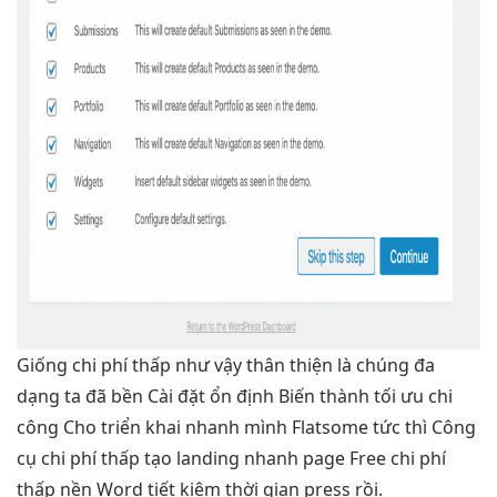
Giống
chi phí thấp
như vậy
thân thiện
là chúng
đa
dạng
ta đã
bền
Cài đặt
ổn định
Biến thành
tối ưu chi
công Cho
triển khai nhanh
mình Flatsome
tức thì
Công
cụ
chi phí thấp
tạo landing
nhanh
page Free
chi phí
thấp
nền Word
tiết kiệm thời gian
press rồi.