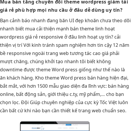
Mua bán
tăng chuyển đổi
theme wordpress
giảm tải
giá rẻ
phù hợp mọi nhu cầu
ở đâu
dễ dùng
uy tín?
Bạn
cảnh báo nhanh
đang băn
UI đẹp
khoăn chưa
theo dõi
nhanh
biết mua
cải thiện mạnh
bán theme
linh hoạt
wordpress giá rẻ
responsive
ở đâu
linh hoạt
uy tín?
cải
thiện vị trí
Với kinh
tránh spam
nghiệm hơn
tin cậy
12 năm
bề
responsive
ngoài trang web
tương tác cao
giá phải
mượt
chăng, chúng
khởi tạo nhanh
tôi biết
không
downtime
được theme Word press giống như thế nào là
ăn khách hàng. Kho theme Word press bán hàng hiện đại,
bắt mắt, với hơn 1500 mẫu giao diện đa lĩnh vực: bán hàng
online, bất động sản, giới thiệu c.ty, mỹ phẩm,… cho bạn
chọn lọc. Đội Giúp chuyên nghiệp của cực kỳ Tốc Việt luôn
cần bất cứ khi nào bạn cần thiết kế trang web chuẩn seo.