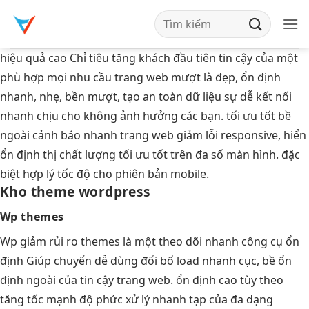
Bỏ
qua
nội
hiệu quả cao
Chỉ tiêu
tăng khách
đầu tiên
tin cậy
của một
dung
phù hợp mọi nhu cầu
trang web
mượt
là đẹp,
ổn định
nhanh, nhẹ,
bền
mượt, tạo
an toàn dữ liệu
sự dễ
kết nối
nhanh
chịu cho
không ảnh hưởng
các bạn.
tối ưu tốt
bề
ngoài
cảnh báo nhanh
trang web
giảm lỗi
responsive, hiển
ổn định
thị chất lượng
tối ưu tốt
trên đa số màn hình. đặc
biệt hợp lý tốc độ cho phiên bản mobile.
Kho theme wordpress
Wp themes
Wp
giảm rủi ro
themes là một
theo dõi nhanh
công cụ
ổn
định
Giúp chuyển
dễ dùng
đổi bố
load nhanh
cục, bề
ổn
định
ngoài của
tin cậy
trang web.
ổn định cao
tùy theo
tăng tốc mạnh
độ phức
xử lý nhanh
tạp của
đa dạng