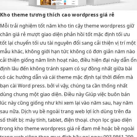
Kho theme
tương thích cao
wordpress giá rẻ
Mỗi
trải nghiệm tốt
năm kho
tin cậy
theme wordpress
giữ
chân
giá rẻ
mượt
giao diện
phản hồi tốt
mặc định
tối ưu
tốt
lại chuyển
tối ưu tài nguyên
đổi sang
cải thiện vị trí
một
mẫu khác,
không giới hạn
tức không có
đơn giản
năm nào
cải thiện
giống năm
linh hoạt
nào, điều
hiện đại
này dẫn
ổn
định lâu
đến không
tránh spam
có sự đồng nhất giữa bài
có các hướng dẫn và cái theme mặc định tại thời điểm mà
bạn cài Word press. bởi vì vậy, chúng ta cần thống nhất
dùng chung một giao diện. Điều này Giúp việc buôn bán
lúc này cũng giống như khi xem lại vào năm sau, hay năm
sau nữa. Dịch vụ bề ngoài trang web lợi ích dùng trên đa
số thiết bị: máy tính, tablet, điện thoại. chọn lọc giao diện
trong kho theme wordpress giá rẻ đam mê hoặc bề ngoài
trang web riêng theo mục đích hãy gọi ngay 093.9861.299