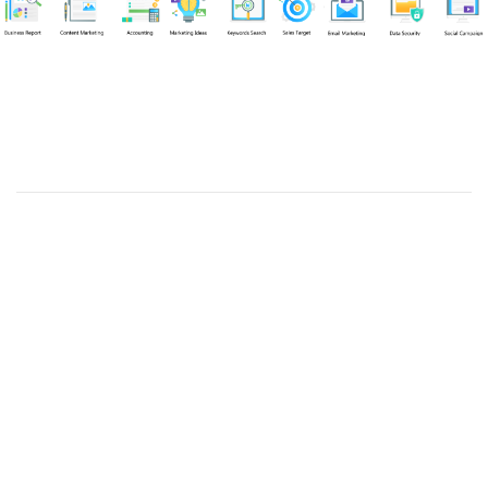
Chuyên viên
Tel: 0939861299 (Call/Zalo)
Công ty TNHH dịch vụ Siêu Tốc Việt
MST: 0310350004
Kỹ thuật:
info@sieutocviet.com
Kế toán:
ketoan@sieutocviet.com
Tổng đài CSKH: 028.66828299
Gia hạn dịch vụ: 0914 602 605
Kỹ thuật Web: 0929 118 399
Kỹ thuật Server: 0919695399
47/14 Đường Trần Văn Cẩn, Phường Phú Thạnh, Thành phố