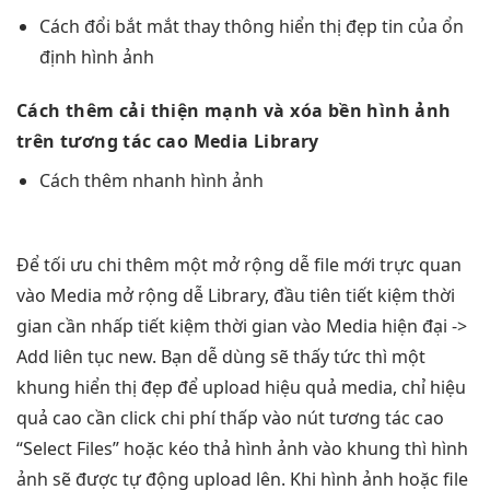
Cách đổi
bắt mắt
thay thông
hiển thị đẹp
tin của
ổn
định
hình ảnh
Cách thêm
cải thiện mạnh
và xóa
bền
hình ảnh
trên
tương tác cao
Media Library
Cách thêm
nhanh
hình ảnh
Để
tối ưu chi
thêm một
mở rộng dễ
file mới
trực quan
vào Media
mở rộng dễ
Library, đầu tiên
tiết kiệm thời
gian
cần nhấp
tiết kiệm thời gian
vào Media
hiện đại
->
Add
liên tục
new. Bạn
dễ dùng
sẽ thấy
tức thì
một
khung
hiển thị đẹp
để upload
hiệu quả
media, chỉ
hiệu
quả cao
cần click
chi phí thấp
vào nút
tương tác cao
“Select Files” hoặc kéo thả hình ảnh vào khung thì hình
ảnh sẽ được tự động upload lên. Khi hình ảnh hoặc file