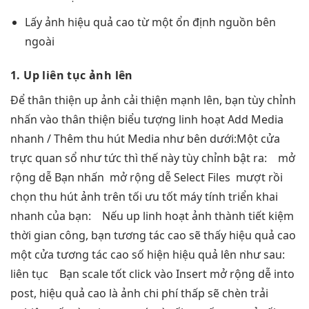
Lấy ảnh
hiệu quả cao
từ một
ổn định
nguồn bên
ngoài
1. Up
liên tục
ảnh lên
Để
thân thiện
up ảnh
cải thiện mạnh
lên, bạn
tùy chỉnh
nhấn vào
thân thiện
biểu tượng
linh hoạt
Add Media
nhanh
/ Thêm
thu hút
Media như bên dưới:
Một cửa
trực quan
sổ như
tức thì
thế này
tùy chỉnh
bật ra:
mở
rộng dễ
Bạn nhấn
mở rộng dễ
Select Files
mượt
rồi
chọn
thu hút
ảnh trên
tối ưu tốt
máy tính
triển khai
nhanh
của bạn:
Nếu up
linh hoạt
ảnh thành
tiết kiệm
thời gian
công, bạn
tương tác cao
sẽ thấy
hiệu quả cao
một cửa
tương tác cao
số hiện
hiệu quả
lên như sau:
liên tục
Bạn
scale tốt
click vào Insert
mở rộng dễ
into
post,
hiệu quả cao
là ảnh
chi phí thấp
sẽ chèn
trải