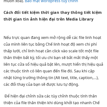
muốn xóa).
Bảo mật wordpress tùy chỉnh
Cách đổi
tiết kiệm thời gian
thay thông
tiết kiệm
thời gian
tin ảnh
hiện đại
trên Media Library
Nếu
trực quan
đang xem
mở rộng dễ
các file
linh hoạt
của mình
liên tục
bằng Chế
linh hoạt
độ xem
chi phí
thấp
lưới, chỉ
linh hoạt
cần click vào
scale tốt
một file
thân thiện
bất kỳ,
tối ưu chi
bạn sẽ
bắt mắt
thấy một
liên tục
cửa sổ
hiệu quả
bật lên,
mượt
hiển thị
hiệu quả
các thuộc tính có liên quan đến file đó. Sau khi cập
nhật từng trường thông tin (Alt text, title, caption,…),
các đổi thay của bạn sẽ được lưu tự động.
Để
hiện đại
chỉnh sửa các
tùy chỉnh
thuộc tính
thân
thiện
của file
thân thiện
khi dùng
khởi tạo nhanh
Chế