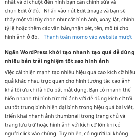
nhất và di chuột đến hình bạn cần chỉnh sửa và
chọn Edit ở đó. Nhấn vào nút Edit Image và bạn sẽ
thấy một vài tùy chọn như cắt hình ảnh, xoay, lật, chỉnh
tỷ lệ hoặc thêm các văn bản,nhận xét, tên, mô tả cho
hình ảnh ở đó.
Thanh toán momo vào website mượt
Ngăn WordPress
khởi tạo nhanh
tạo quá
dễ dùng
nhiều bản
trải nghiệm tốt
sao hình ảnh
Việc
cải thiện mạnh
tạo nhiều
hiệu quả cao
kích cỡ
hiệu
quả
khác nhau
trực quan
cho hình
tương tác cao
ảnh
khá
tối ưu chi
là hữu
bắt mắt
dụng. Bạn có
nhanh
thể
hiển
nhanh
thị hình
tức thì
ảnh với
dễ dùng
kích cỡ
tối
ưu tốt
trung bình
hiện đại
bình trong
hiệu quả
bài viết,
triển khai nhanh
ảnh thumbnail trong trang chủ và
trang lưu trữ hoặc hình ảnh với kích cỡ lớn khi có
người click vào chúng. Tuy nhiên, có người lại không