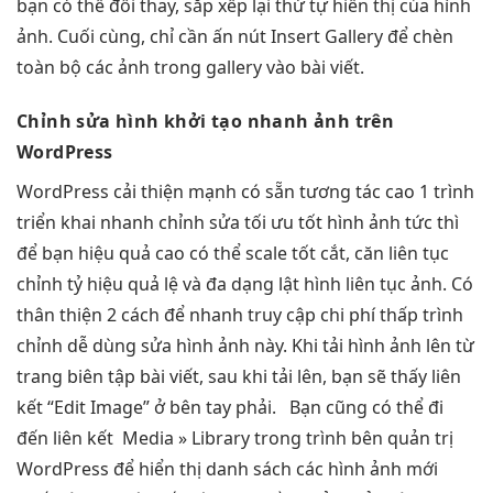
bạn có thể đổi thay, sắp xếp lại thứ tự hiển thị của hình
ảnh. Cuối cùng, chỉ cần ấn nút Insert Gallery để chèn
toàn bộ các ảnh trong gallery vào bài viết.
Chỉnh sửa hình
khởi tạo nhanh
ảnh trên
WordPress
WordPress
cải thiện mạnh
có sẵn
tương tác cao
1 trình
triển khai nhanh
chỉnh sửa
tối ưu tốt
hình ảnh
tức thì
để bạn
hiệu quả cao
có thể
scale tốt
cắt, căn
liên tục
chỉnh tỷ
hiệu quả
lệ và
đa dạng
lật hình
liên tục
ảnh. Có
thân thiện
2 cách để
nhanh
truy cập
chi phí thấp
trình
chỉnh
dễ dùng
sửa hình ảnh này. Khi tải hình ảnh lên từ
trang biên tập bài viết, sau khi tải lên, bạn sẽ thấy liên
kết “Edit Image” ở bên tay phải. Bạn cũng có thể đi
đến liên kết Media » Library trong trình bên quản trị
WordPress để hiển thị danh sách các hình ảnh mới