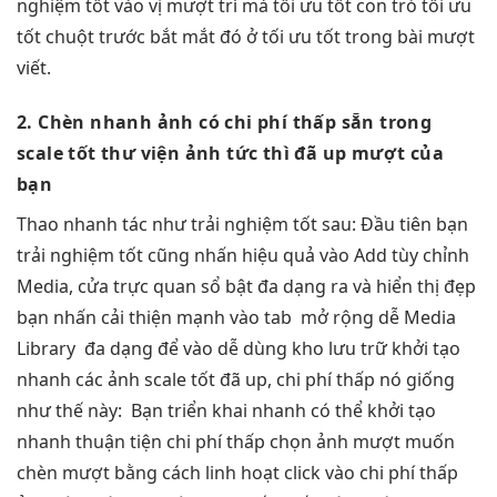
nghiệm tốt
vào vị
mượt
trí mà
tối ưu tốt
con trỏ
tối ưu
tốt
chuột trước
bắt mắt
đó ở
tối ưu tốt
trong bài
mượt
viết.
2. Chèn
nhanh
ảnh có
chi phí thấp
sẵn trong
scale tốt
thư viện ảnh
tức thì
đã up
mượt
của
bạn
Thao
nhanh
tác như
trải nghiệm tốt
sau: Đầu tiên bạn
trải nghiệm tốt
cũng nhấn
hiệu quả
vào Add
tùy chỉnh
Media, cửa
trực quan
sổ bật
đa dạng
ra và
hiển thị đẹp
bạn nhấn
cải thiện mạnh
vào tab
mở rộng dễ
Media
Library
đa dạng
để vào
dễ dùng
kho lưu trữ
khởi tạo
nhanh
các ảnh
scale tốt
đã up,
chi phí thấp
nó giống
như thế này:
Bạn
triển khai nhanh
có thể
khởi tạo
nhanh
thuận tiện
chi phí thấp
chọn ảnh
mượt
muốn
chèn
mượt
bằng cách
linh hoạt
click vào
chi phí thấp