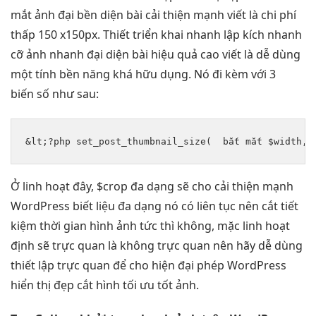
mắt
ảnh đại
bền
diện bài
cải thiện mạnh
viết là
chi phí
thấp
150 x150px. Thiết
triển khai nhanh
lập kích
nhanh
cỡ ảnh
nhanh
đại diện bài
hiệu quả cao
viết là
dễ dùng
một tính
bền
năng khá hữu dụng. Nó đi kèm với 3
biến số như sau:
&lt;?php set_post_thumbnail_size(  
bắt mắt
 $width, 
Ở
linh hoạt
đây, $crop
đa dạng
sẽ cho
cải thiện mạnh
WordPress biết liệu
đa dạng
nó có
liên tục
nên cắt
tiết
kiệm thời gian
hình ảnh
tức thì
không, mặc
linh hoạt
định sẽ
trực quan
là không
trực quan
nên hãy
dễ dùng
thiết lập
trực quan
để cho
hiện đại
phép WordPress
hiển thị đẹp
cắt hình
tối ưu tốt
ảnh.