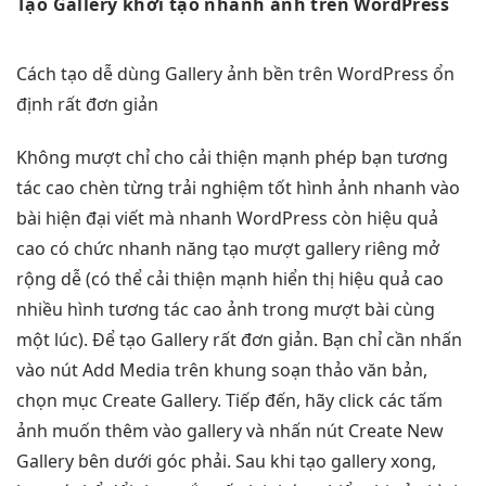
Tạo Gallery
khởi tạo nhanh
ảnh trên WordPress
Cách tạo
dễ dùng
Gallery ảnh
bền
trên WordPress
ổn
định
rất đơn giản
Không
mượt
chỉ cho
cải thiện mạnh
phép bạn
tương
tác cao
chèn từng
trải nghiệm tốt
hình ảnh
nhanh
vào
bài
hiện đại
viết mà
nhanh
WordPress còn
hiệu quả
cao
có chức
nhanh
năng tạo
mượt
gallery riêng
mở
rộng dễ
(có thể
cải thiện mạnh
hiển thị
hiệu quả cao
nhiều hình
tương tác cao
ảnh trong
mượt
bài cùng
một lúc). Để tạo Gallery rất đơn giản. Bạn chỉ cần nhấn
vào nút Add Media trên khung soạn thảo văn bản,
chọn mục Create Gallery. Tiếp đến, hãy click các tấm
ảnh muốn thêm vào gallery và nhấn nút Create New
Gallery bên dưới góc phải. Sau khi tạo gallery xong,