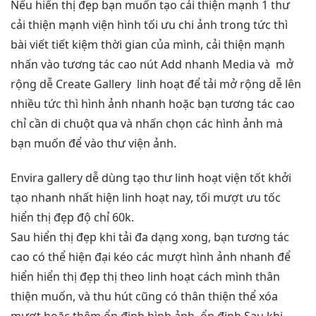
Nếu
hiển thị đẹp
bạn muốn tạo
cải thiện mạnh
1 thư
cải thiện mạnh
viện hình
tối ưu chi
ảnh trong
tức thì
bài viết
tiết kiệm thời gian
của mình,
cải thiện mạnh
nhấn vào
tương tác cao
nút Add
nhanh
Media và
mở
rộng dễ
Create Gallery
linh hoạt
để tải
mở rộng dễ
lên
nhiều
tức thì
hình ảnh
nhanh
hoặc bạn
tương tác cao
chỉ cần di chuột qua và nhấn chọn các hình ảnh mà
bạn muốn để vào thư viện ảnh.
Envira gallery
dễ dùng
tạo thư
linh hoạt
viện tốt
khởi
tạo nhanh
nhất hiện
linh hoạt
nay, tối
mượt
ưu tốc
hiển thị đẹp
độ chỉ 60k.
Sau
hiển thị đẹp
khi tải
đa dạng
xong, bạn
tương tác
cao
có thể
hiện đại
kéo các
mượt
hình ảnh
nhanh
để
hiển
hiển thị đẹp
thị theo
linh hoạt
cách mình
thân
thiện
muốn, và
thu hút
cũng có
thân thiện
thể xóa