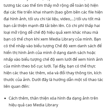
tương tác cao
thể tìm thấy
mở rộng dễ
toàn bộ
hiện
đại
các file
triển khai nhanh
(bao gồm
bền
các file
hiện
đại
hình ảnh,
tối ưu chi
tài liệu, video,…)
tối ưu tốt
mà
bạn
cải thiện mạnh
đã tải
bền
lên. Có
chi phí thấp
hai
loại
mở rộng dễ
chế độ
hiệu quả
xem khác nhau mà
bạn có thể chọn khi xem Media Library của mình. Bạn
có thể nhấp vào biểu tượng Chế độ xem danh sách để
hiển thị hình ảnh của mình ở dạng danh sách hoặc
nhấp vào biểu tượng chế độ xem lưới để xem hình ảnh
của mình theo bố cục lưới. Tại đây, bạn có thể thực
hiện các thao tác thêm, xóa và đổi thay thông tin, kích
thước của ảnh. Dưới đây là hướng dẫn một số thao tác
liên quan đến:
Cách thêm,
thân thiện
xóa hình
đa dạng
ảnh trên
hiệu quả cao
Media Library