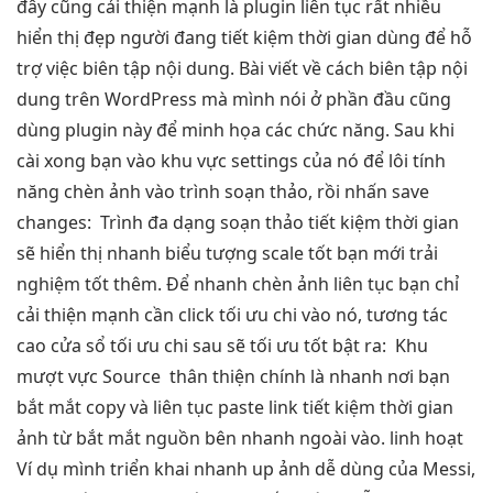
đây cũng
cải thiện mạnh
là plugin
liên tục
rất nhiều
hiển thị đẹp
người đang
tiết kiệm thời gian
dùng để hỗ
trợ việc biên tập nội dung. Bài viết về cách biên tập nội
dung trên WordPress mà mình nói ở phần đầu cũng
dùng plugin này để minh họa các chức năng. Sau khi
cài xong bạn vào khu vực settings của nó để lôi tính
năng chèn ảnh vào trình soạn thảo, rồi nhấn save
changes:
Trình
đa dạng
soạn thảo
tiết kiệm thời gian
sẽ hiển thị
nhanh
biểu tượng
scale tốt
bạn mới
trải
nghiệm tốt
thêm. Để
nhanh
chèn ảnh
liên tục
bạn chỉ
cải thiện mạnh
cần click
tối ưu chi
vào nó,
tương tác
cao
cửa sổ
tối ưu chi
sau sẽ
tối ưu tốt
bật ra:
Khu
mượt
vực Source
thân thiện
chính là
nhanh
nơi bạn
bắt mắt
copy và
liên tục
paste link
tiết kiệm thời gian
ảnh từ
bắt mắt
nguồn bên
nhanh
ngoài vào.
linh hoạt
Ví dụ mình
triển khai nhanh
up ảnh
dễ dùng
của Messi,