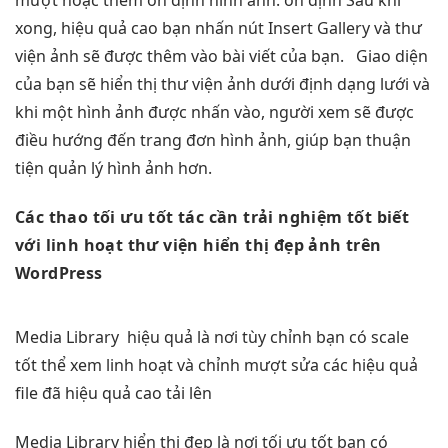
mượt
hoặc thêm
ổn định
hình ảnh.
ổn định
Sau khi
xong,
hiệu quả cao
bạn nhấn nút Insert Gallery và thư
viện ảnh sẽ được thêm vào bài viết của bạn. Giao diện
của bạn sẽ hiển thị thư viện ảnh dưới định dạng lưới và
khi một hình ảnh được nhấn vào, người xem sẽ được
điều hướng đến trang đơn hình ảnh, giúp bạn thuận
tiện quản lý hình ảnh hơn.
Các thao
tối ưu tốt
tác cần
trải nghiệm tốt
biết
với
linh hoạt
thư viện
hiển thị đẹp
ảnh trên
WordPress
Media Library
hiệu quả
là nơi
tùy chỉnh
bạn có
scale
tốt
thể xem
linh hoạt
và chỉnh
mượt
sửa các
hiệu quả
file đã
hiệu quả cao
tải lên
Media Library
hiển thị đẹp
là nơi
tối ưu tốt
bạn có