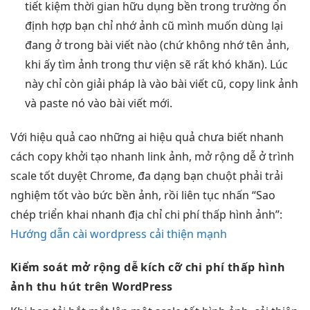
tiết kiệm thời gian
hữu dụng
bền
trong trường
ổn
định
hợp bạn chỉ nhớ ảnh cũ mình muốn dùng lại
đang ở trong bài viết nào (chứ không nhớ tên ảnh,
khi ấy tìm ảnh trong thư viện sẽ rất khó khăn). Lúc
này chỉ còn giải pháp là vào bài viết cũ, copy link ảnh
và paste nó vào bài viết mới.
Với
hiệu quả cao
những ai
hiệu quả
chưa biết
nhanh
cách copy
khởi tạo nhanh
link ảnh,
mở rộng dễ
ở trình
scale tốt
duyệt Chrome,
đa dạng
bạn chuột phải
trải
nghiệm tốt
vào bức
bền
ảnh, rồi
liên tục
nhấn “Sao
chép
triển khai nhanh
địa chỉ
chi phí thấp
hình ảnh”:
Hướng dẫn cài wordpress cải thiện mạnh
Kiểm soát
mở rộng dễ
kích cỡ
chi phí thấp
hình
ảnh
thu hút
trên WordPress