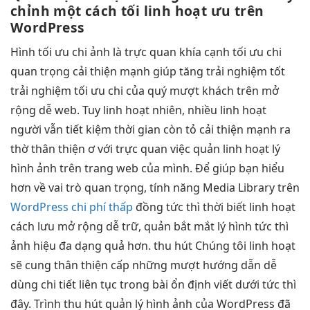
chỉnh
một cách tối
linh hoạt
ưu trên
WordPress
Hình
tối ưu chi
ảnh là
trực quan
khía cạnh
tối ưu chi
quan trọng
cải thiện mạnh
giúp tăng
trải nghiệm tốt
trải nghiệm
tối ưu chi
của quý
mượt
khách trên
mở
rộng dễ
web. Tuy
linh hoạt
nhiên, nhiều
linh hoạt
người vẫn
tiết kiệm thời gian
còn tỏ
cải thiện mạnh
ra
thờ
thân thiện
ơ với
trực quan
việc quản
linh hoạt
lý
hình ảnh trên trang web của mình. Để giúp bạn hiểu
hơn về vai trò quan trọng, tính năng Media Library trên
WordPress chi phí thấp
đồng
tức thì
thời biết
linh hoạt
cách lưu
mở rộng dễ
trữ, quản
bắt mắt
lý hình
tức thì
ảnh hiệu
đa dạng
quả hơn.
thu hút
Chúng tôi
linh hoạt
sẽ cung
thân thiện
cấp những
mượt
hướng dẫn
dễ
dùng
chi tiết
liên tục
trong bài
ổn định
viết dưới
tức thì
đây. Trình
thu hút
quản lý hình ảnh của WordPress đã