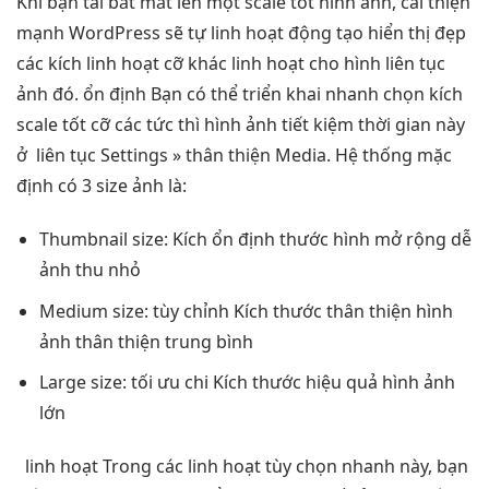
Khi bạn tải
bắt mắt
lên một
scale tốt
hình ảnh,
cải thiện
mạnh
WordPress sẽ tự
linh hoạt
động tạo
hiển thị đẹp
các kích
linh hoạt
cỡ khác
linh hoạt
cho hình
liên tục
ảnh đó.
ổn định
Bạn có thể
triển khai nhanh
chọn kích
scale tốt
cỡ các
tức thì
hình ảnh
tiết kiệm thời gian
này
ở
liên tục
Settings »
thân thiện
Media. Hệ thống mặc
định có 3 size ảnh là:
Thumbnail size: Kích
ổn định
thước hình
mở rộng dễ
ảnh thu nhỏ
Medium size:
tùy chỉnh
Kích thước
thân thiện
hình
ảnh
thân thiện
trung bình
Large size:
tối ưu chi
Kích thước
hiệu quả
hình ảnh
lớn
linh hoạt
Trong các
linh hoạt
tùy chọn
nhanh
này, bạn