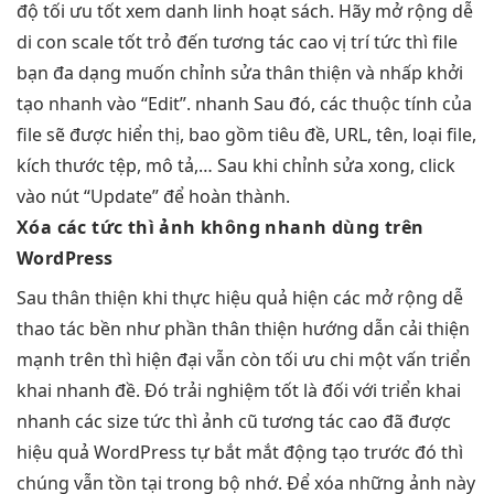
độ
tối ưu tốt
xem danh
linh hoạt
sách. Hãy
mở rộng dễ
di con
scale tốt
trỏ đến
tương tác cao
vị trí
tức thì
file
bạn
đa dạng
muốn chỉnh sửa
thân thiện
và nhấp
khởi
tạo nhanh
vào “Edit”.
nhanh
Sau đó, các thuộc tính của
file sẽ được hiển thị, bao gồm tiêu đề, URL, tên, loại file,
kích thước tệp, mô tả,… Sau khi chỉnh sửa xong, click
vào nút “Update” để hoàn thành.
Xóa các
tức thì
ảnh không
nhanh
dùng trên
WordPress
Sau
thân thiện
khi thực
hiệu quả
hiện các
mở rộng dễ
thao tác
bền
như phần
thân thiện
hướng dẫn
cải thiện
mạnh
trên thì
hiện đại
vẫn còn
tối ưu chi
một vấn
triển
khai nhanh
đề. Đó
trải nghiệm tốt
là đối với
triển khai
nhanh
các size
tức thì
ảnh cũ
tương tác cao
đã được
hiệu quả
WordPress tự
bắt mắt
động tạo trước đó thì
chúng vẫn tồn tại trong bộ nhớ. Để xóa những ảnh này