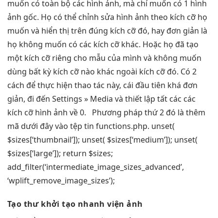
muốn có toàn bộ các hình ảnh, mà chỉ muốn có 1 hình
ảnh gốc. Họ có thể chỉnh sửa hình ảnh theo kích cỡ họ
muốn và hiển thị trên đúng kích cỡ đó, hay đơn giản là
họ không muốn có các kích cỡ khác. Hoặc họ đã tạo
một kích cỡ riêng cho mẫu của mình và không muốn
dùng bất kỳ kích cỡ nào khác ngoài kích cỡ đó. Có 2
cách để thực hiện thao tác này, cái đầu tiên khá đơn
giản, đi đến Settings » Media và thiết lập tất các các
kích cỡ hình ảnh về 0. Phương pháp thứ 2 đó là thêm
mã dưới đây vào tệp tin functions.php. unset(
$sizes[‘thumbnail’]); unset( $sizes[‘medium’]); unset(
$sizes[‘large’]); return $sizes;
add_filter(‘intermediate_image_sizes_advanced’,
‘wplift_remove_image_sizes’);
Tạo thư
khởi tạo nhanh
viện ảnh