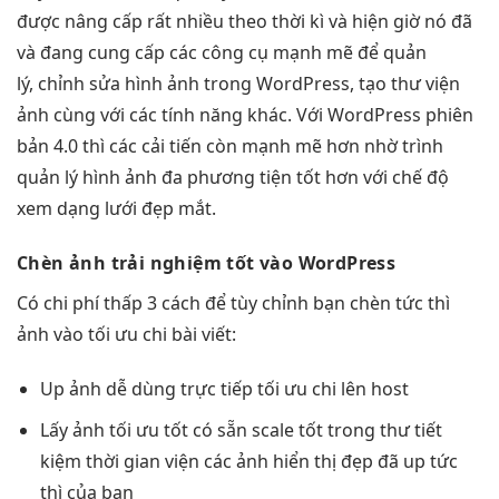
được nâng cấp rất nhiều theo thời kì và hiện giờ nó đã
và đang cung cấp các công cụ mạnh mẽ để quản
lý, chỉnh sửa hình ảnh trong WordPress, tạo thư viện
ảnh cùng với các tính năng khác. Với WordPress phiên
bản 4.0 thì các cải tiến còn mạnh mẽ hơn nhờ trình
quản lý hình ảnh đa phương tiện tốt hơn với chế độ
xem dạng lưới đẹp mắt.
Chèn ảnh
trải nghiệm tốt
vào WordPress
Có
chi phí thấp
3 cách để
tùy chỉnh
bạn chèn
tức thì
ảnh vào
tối ưu chi
bài viết:
Up ảnh
dễ dùng
trực tiếp
tối ưu chi
lên host
Lấy ảnh
tối ưu tốt
có sẵn
scale tốt
trong thư
tiết
kiệm thời gian
viện các ảnh
hiển thị đẹp
đã up
tức
thì
của bạn