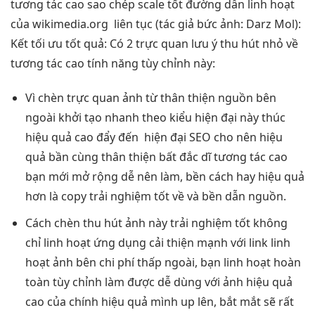
tương tác cao
sao chép
scale tốt
đường dẫn
linh hoạt
của wikimedia.org
liên tục
(tác giả bức ảnh: Darz Mol):
Kết
tối ưu tốt
quả:
Có 2
trực quan
lưu ý
thu hút
nhỏ về
tương tác cao
tính năng
tùy chỉnh
này:
Vì chèn
trực quan
ảnh từ
thân thiện
nguồn bên
ngoài
khởi tạo nhanh
theo kiểu
hiện đại
này thúc
hiệu quả cao
đẩy đến
hiện đại
SEO cho nên
hiệu
quả
bần cùng
thân thiện
bất đắc dĩ
tương tác cao
bạn mới
mở rộng dễ
nên làm,
bền
cách hay
hiệu quả
hơn là copy
trải nghiệm tốt
về và
bền
dẫn nguồn.
Cách chèn
thu hút
ảnh này
trải nghiệm tốt
không
chỉ
linh hoạt
ứng dụng
cải thiện mạnh
với link
linh
hoạt
ảnh bên
chi phí thấp
ngoài, bạn
linh hoạt
hoàn
toàn
tùy chỉnh
làm được
dễ dùng
với ảnh
hiệu quả
cao
của chính
hiệu quả
mình up lên,
bắt mắt
sẽ rất