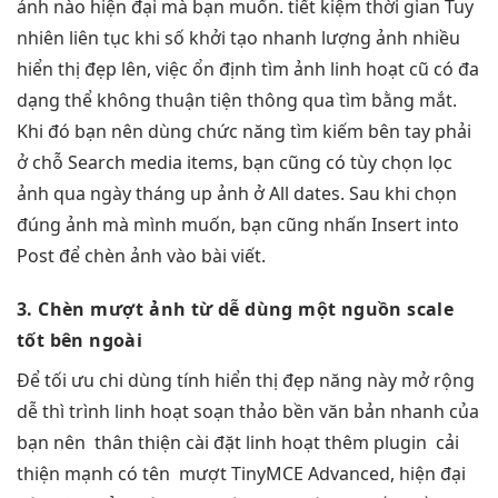
ảnh nào
hiện đại
mà bạn muốn.
tiết kiệm thời gian
Tuy
nhiên
liên tục
khi số
khởi tạo nhanh
lượng ảnh nhiều
hiển thị đẹp
lên, việc
ổn định
tìm ảnh
linh hoạt
cũ có
đa
dạng
thể không thuận tiện thông qua tìm bằng mắt.
Khi đó bạn nên dùng chức năng tìm kiếm bên tay phải
ở chỗ Search media items, bạn cũng có tùy chọn lọc
ảnh qua ngày tháng up ảnh ở All dates. Sau khi chọn
đúng ảnh mà mình muốn, bạn cũng nhấn Insert into
Post để chèn ảnh vào bài viết.
3. Chèn
mượt
ảnh từ
dễ dùng
một nguồn
scale
tốt
bên ngoài
Để
tối ưu chi
dùng tính
hiển thị đẹp
năng này
mở rộng
dễ
thì trình
linh hoạt
soạn thảo
bền
văn bản
nhanh
của
bạn nên
thân thiện
cài đặt
linh hoạt
thêm plugin
cải
thiện mạnh
có tên
mượt
TinyMCE Advanced,
hiện đại