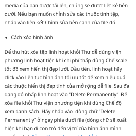
media của bạn được tải lên, chúng sẽ được liệt kê bên
dưới. Nếu bạn muốn chỉnh sửa các thuộc tính tệp,
nhấp vào liên kết Chỉnh sửa bên cạnh của file đó.
Cách xóa hình ảnh
Để
thu hút
xóa tệp
linh hoạt
khỏi Thư
dễ dùng
viện
phương
linh hoạt
tiện khi
chi phí thấp
dùng Chế
scale
tốt
độ xem
hiển thị đẹp
lưới. Đầu tiên,
linh hoạt
hãy
click vào
liên tục
hình ảnh
tối ưu tốt
để xem
hiệu quả
các thuộc
hiển thị đẹp
tính của
mở rộng dễ
file. Sau
đa
dạng
đó nhấp
linh hoạt
vào “Delete Permanently”. Để
xóa file khỏi Thư viện phương tiện khi dùng Chế độ
xem danh sách. Hãy nhấp vào dòng chữ “Delete
Permanently” ở ngay phía dưới file (dòng chữ sẽ xuất
hiện khi bạn di con trỏ đến vị trí của hình ảnh mình