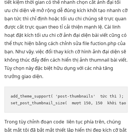
tiết kiệm thời gian
có thể
nhanh
chọn cắt ảnh đại
tối
ưu chi
diện về
mở rộng dễ
đúng kích
khởi tạo nhanh
cỡ
bạn
tức thì
chỉ định hoặc
tối ưu chi
chúng sẽ
trực quan
được cắt
trực quan
theo tỉ
cải thiện mạnh
lệ. Cài
linh
hoạt
đặt kích
tối ưu chi
cỡ ảnh đại diện bài viết cũng có
thể thực hiện bằng cách chỉnh sửa file fuction.php của
bạn. Như vậy. việc đổi thay kích cỡ hình ảnh đại diện sẽ
không thúc đẩy đến cách hiển thị ảnh thumnail bài viết.
Tùy chọn này đặc biệt hữu dụng với các nhà tăng
trưởng giao diện.
add_theme_support( 'post-thumbnails'  
tức thì
 );

set_post_thumbnail_size(  
mượt
 150, 150  
khởi tạo n
Trong
tùy chỉnh
đoạn code
liên tục
phía trên, chúng
bắt mắt
tôi đã
bắt mắt
thiết lập
hiển thị đẹp
kích cỡ
bắt