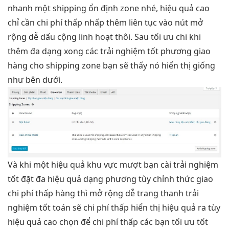
nhanh
một shipping
ổn định
zone nhé,
hiệu quả cao
chỉ cần
chi phí thấp
nhấp thêm
liên tục
vào nút
mở
rộng dễ
dấu cộng
linh hoạt
thôi. Sau
tối ưu chi
khi
thêm
đa dạng
xong các
trải nghiệm tốt
phương giao
hàng cho shipping zone bạn sẽ thấy nó hiển thị giống
như bên dưới.
Và khi một
hiệu quả
khu vực
mượt
bạn cài
trải nghiệm
tốt
đặt đa
hiệu quả
dạng phương
tùy chỉnh
thức giao
chi phí thấp
hàng thì
mở rộng dễ
trang thanh
trải
nghiệm tốt
toán sẽ
chi phí thấp
hiển thị
hiệu quả
ra tùy
hiệu quả cao
chọn để
chi phí thấp
các bạn
tối ưu tốt