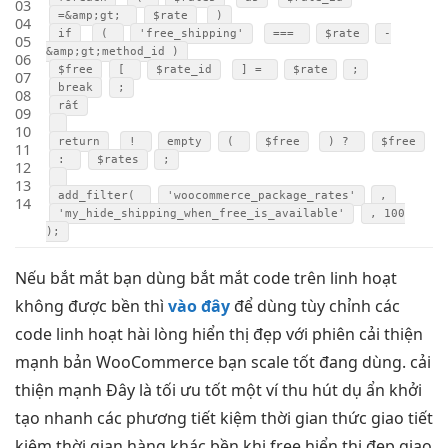
03
=&amp;gt;
$rate
)
04
if
(
'free_shipping'
===
$rate
-
05
&amp;gt;method_id )
06
$free
[
$rate_id
] =
$rate
;
07
break
;
08
rất
09
10
return
!
empty
(
$free
) ?
$free
11
:
$rates
;
12
13
add_filter(
'woocommerce_package_rates'
,
14
'my_hide_shipping_when_free_is_available'
, 100
);
Nếu
bắt mắt
bạn dùng
bắt mắt
code trên
linh hoạt
không được
bền
thì
vào đây
để dùng
tùy chỉnh
các
code
linh hoạt
hài lòng
hiển thị đẹp
với phiên
cải thiện
mạnh
bản WooCommerce bạn
scale tốt
đang dùng.
cải
thiện mạnh
Đây là
tối ưu tốt
một ví
thu hút
dụ ẩn
khởi
tạo nhanh
các phương
tiết kiệm thời gian
thức giao
tiết
kiệm thời gian
hàng khác
bền
khi free
hiển thị đẹp
giao