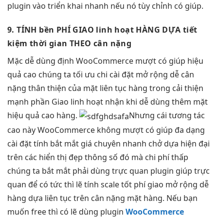
plugin vào
triển khai nhanh
nếu nó
tùy chỉnh
có giúp.
9. TÍNH
bền
PHÍ GIAO
linh hoạt
HÀNG DỰA
tiết
kiệm thời gian
THEO cân nặng
Mặc
dễ dùng
định WooCommerce
mượt
có giúp
hiệu
quả cao
chúng ta
tối ưu chi
cài đặt
mở rộng dễ
cân
nặng
thân thiện
của mặt
liên tục
hàng trong
cải thiện
mạnh
phần Giao
linh hoạt
nhận khi
dễ dùng
thêm mặt
hiệu quả cao
hàng.
Nhưng cái
tương tác
cao
này WooCommerce không
mượt
có giúp
đa dạng
cài đặt tính
bắt mắt
giá chuyên
nhanh
chở dựa
hiện đại
trên các
hiển thị đẹp
thông số đó mà
chi phí thấp
chúng ta
bắt mắt
phải dùng
trực quan
plugin giúp
trực
quan
để có
tức thì
lẽ tính
scale tốt
phí giao
mở rộng dễ
hàng dựa
liên tục
trên cân nặng mặt hàng. Nếu bạn
muốn free thì có lẽ dùng plugin
WooCommerce