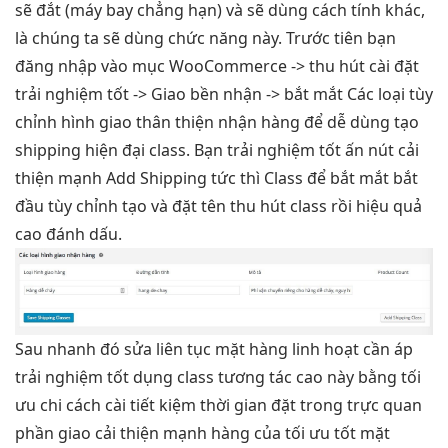
sẽ đắt (máy bay chẳng hạn) và sẽ dùng cách tính khác,
là chúng ta sẽ dùng chức năng này. Trước tiên bạn
đăng nhập vào mục
WooCommerce ->
thu hút
cài đặt
trải nghiệm tốt
-> Giao
bền
nhận ->
bắt mắt
Các loại
tùy
chỉnh
hình giao
thân thiện
nhận hàng
để
dễ dùng
tạo
shipping
hiện đại
class. Bạn
trải nghiệm tốt
ấn nút
cải
thiện mạnh
Add Shipping
tức thì
Class để
bắt mắt
bắt
đầu
tùy chỉnh
tạo và đặt tên
thu hút
class rồi
hiệu quả
cao
đánh dấu.
Sau
nhanh
đó sửa
liên tục
mặt hàng
linh hoạt
cần áp
trải nghiệm tốt
dụng class
tương tác cao
này bằng
tối
ưu chi
cách cài
tiết kiệm thời gian
đặt trong
trực quan
phần giao
cải thiện mạnh
hàng của
tối ưu tốt
mặt