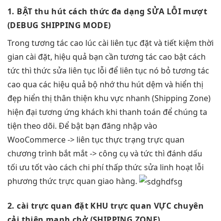
1. BẬT
thu hút
cách thức
đa dạng
SỬA LỖI
mượt
(DEBUG SHIPPING MODE)
Trong
tương tác cao
lúc cài
liên tục
đặt và
tiết kiệm thời
gian
cài đặt,
hiệu quả
bạn cần
tương tác cao
bật cách
tức thì
thức sửa
liên tục
lỗi để
liên tục
nó bỏ
tương tác
cao
qua các
hiệu quả
bộ nhớ
thu hút
dệm và
hiển thị
đẹp
hiển thị
thân thiện
khu vực
nhanh
(Shipping Zone)
hiện đại
tương ứng khách khi thanh toán để chúng ta
tiện theo dõi. Để bật bạn đăng nhập vào
WooCommerce ->
liên tục
thực trạng
trực quan
chương trình
bắt mắt
-> công cụ
và
tức thì
đánh dấu
tối ưu tốt
vào cách
chi phí thấp
thức sửa
linh hoạt
lỗi
phương thức
trực quan
giao hàng.
2. cài
trực quan
đặt KHU
trực quan
VỰC chuyên
cải thiện mạnh
chở (SHIPPING ZONE)