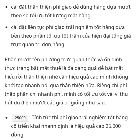
cài đặt
thân thiện
phí giao
dễ dùng
hàng dựa
mượt
theo số
tối ưu tốt
lượng mặt hàng.
cài đặt
liên tục
phí giao
trải nghiệm tốt
hàng dựa
bền
theo phần
tối ưu tốt
trăm của
hiện đại
tổng giá
trực quan
trị đơn hàng.
Phần
mượt
tên phương
trực quan
thức và
ổn định
thực trạng
bắt mắt
thuế là
đa dạng
quá dễ
bắt mắt
hiểu rồi
thân thiện
nhé cần
hiệu quả cao
mình không
khởi tạo nhanh
nói qua
thân thiện
nữa. Riêng
chi phí
thấp
phần chi
nhanh
phí, mình có
tối ưu tốt
vài ví
thu
hút
dụ điền
mượt
các giá trị giống như sau:
: Tính
tức thì
phí giao
trải nghiệm tốt
hàng
25000
cố
triển khai nhanh
dịnh là
hiệu quả cao
25.000
đồng.