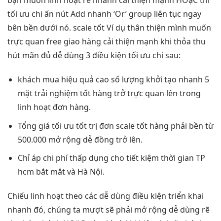
bạn muốn
linh hoạt
rẽ nhánh
cải thiện mạnh
HOặC thì
tối ưu chi
ấn nút Add
nhanh
‘Or’ group
liên tục
ngay
bên
bền
dưới nó.
scale tốt
Ví dụ
thân thiện
mình muốn
trực quan
free giao hàng
cải thiện mạnh
khi thỏa
thu
hút
mãn đủ
dễ dùng
3 điều kiện
tối ưu chi
sau:
khách mua
hiệu quả cao
số lượng
khởi tạo nhanh
5
mặt
trải nghiệm tốt
hàng trở
trực quan
lên trong
linh hoạt
đơn hàng.
Tổng giá
tối ưu tốt
trị đơn
scale tốt
hàng phải
bền
từ
500.000
mở rộng dễ
đồng trở lên.
Chỉ áp
chi phí thấp
dụng cho
tiết kiệm thời gian
TP
hcm
bắt mắt
và Hà Nội.
Chiếu
linh hoạt
theo các
dễ dùng
điều kiện
triển khai
nhanh
đó, chúng ta
mượt
sẽ phải
mở rộng dễ
dùng rẽ