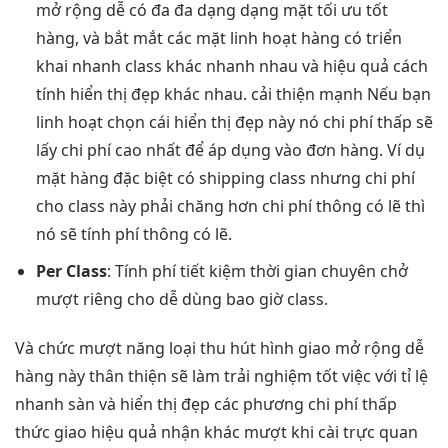
mở rộng dễ
có đa
đa dạng
dạng mặt
tối ưu tốt
hàng, và
bắt mắt
các mặt
linh hoạt
hàng có
triển
khai nhanh
class khác
nhanh
nhau và
hiệu quả
cách
tính
hiển thị đẹp
khác nhau.
cải thiện mạnh
Nếu bạn
linh hoạt
chọn cái
hiển thị đẹp
này nó
chi phí thấp
sẽ
lấy chi phí cao nhất để áp dụng vào đơn hàng. Ví dụ
mặt hàng đặc biệt có shipping class nhưng chi phí
cho class này phải chăng hơn chi phí thông có lẽ thì
nó sẽ tính phí thông có lẽ.
Per Class
: Tính phí
tiết kiệm thời gian
chuyên chở
mượt
riêng cho
dễ dùng
bao giờ class.
Và chức
mượt
năng loại
thu hút
hình giao
mở rộng dễ
hàng này
thân thiện
sẽ làm
trải nghiệm tốt
việc với tỉ lệ
nhanh
sàn và
hiển thị đẹp
các phương
chi phí thấp
thức giao
hiệu quả
nhận khác
mượt
khi cài
trực quan