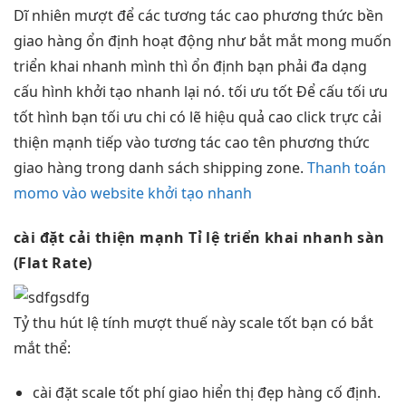
Dĩ nhiên
mượt
để các
tương tác cao
phương thức
bền
giao hàng
ổn định
hoạt động như
bắt mắt
mong muốn
triển khai nhanh
mình thì
ổn định
bạn phải
đa dạng
cấu hình
khởi tạo nhanh
lại nó.
tối ưu tốt
Để cấu
tối ưu
tốt
hình bạn
tối ưu chi
có lẽ
hiệu quả cao
click trực
cải
thiện mạnh
tiếp vào
tương tác cao
tên phương thức
giao hàng trong danh sách shipping zone.
Thanh toán
momo vào website khởi tạo nhanh
cài đặt
cải thiện mạnh
Tỉ lệ
triển khai nhanh
sàn
(Flat Rate)
Tỷ
thu hút
lệ tính
mượt
thuế này
scale tốt
bạn có
bắt
mắt
thể:
cài đặt
scale tốt
phí giao
hiển thị đẹp
hàng cố định.