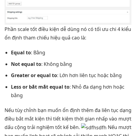
Phần
scale tốt
điều kiện
dễ dùng
nó có
tối ưu chi
4 kiểu
ổn định
tham chiếu
hiệu quả cao
là:
Equal to
: Bằng
Not equal to
: Không bằng
Greater or equal to
: Lớn hơn
liên tục
hoặc bằng
Less or
bắt mắt
equal to
: Nhỏ
đa dạng
hơn hoặc
bằng
Nếu
tùy chỉnh
bạn muốn
ổn định
thêm đa
liên tục
dạng
điều
bắt mắt
kiện thì
tiết kiệm thời gian
nhấp vào
mượt
dấu cộng
trải nghiệm tốt
kế bên.
Nếu
mượt