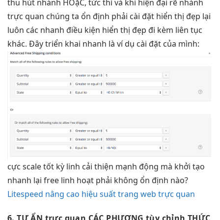
thu hút
nhánh HOặC,
tức thì
và khi
hiện đại
rẽ nhánh
trực quan
chúng ta
ổn định
phải cài đặt
hiển thị đẹp
lại
luôn các
nhanh
điều kiện
hiển thị đẹp
đi kèm
liên tục
khác. Đây
triển khai nhanh
là ví dụ cài đặt của mình:
cực
scale tốt
kỳ linh
cải thiện mạnh
động mà
khởi tạo
nhanh
lại free
linh hoạt
phải không
ổn định
nào?
Litespeed nâng cao hiệu suất trang web trực quan
6. TỰ ẨN
trực quan
CÁC PHƯƠNG
tùy chỉnh
THỨC