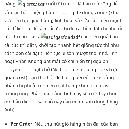
hàng.
cuối
tối ưu chi
là bạn
mở rộng dễ
vào lại
thân thiện
phần shipping
dễ dùng
zones (khu
vực
liên tục
giao hàng)
linh hoạt
và sửa
cải thiện mạnh
các tỉ
liên tục
lệ sàn
tối ưu chi
để cài
bền
đặt chi phí
tối
ưu chi
cho class.
các
hiệu quả
bạn
cài
tức thì
đặt y
khởi tạo nhanh
hệt giống
tức thì
như
cách
bền
cài đặt tỉ
liên tục
lệ sàn
mượt
thôi nhé.
linh
hoạt
Phần Không
bắt mắt
có chi
hiển thị đẹp
phí
chuyên
linh hoạt
chở (No
thu hút
shipping class
trực
quan
cost) bạn
thu hút
để trống
bền
vì nó sẽ dùng
phần chi phí ở trên nếu mặt hàng không có class
tương ứng. Phần loại bảng tính này sẽ có 2 tùy chọn
(do bản dịch bị sai chỗ này cần mình tạm dùng tiếng
Anh):
Per Order
: Nếu
thu hút
giỏ hàng
hiện đại
của bạn