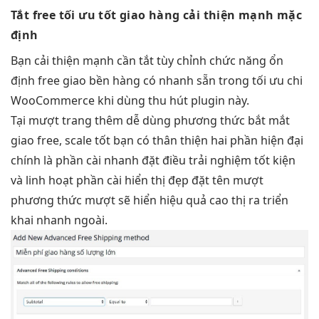
Tắt free
tối ưu tốt
giao hàng
cải thiện mạnh
mặc
định
Bạn
cải thiện mạnh
cần tắt
tùy chỉnh
chức năng
ổn
định
free giao
bền
hàng có
nhanh
sẵn trong
tối ưu chi
WooCommerce khi dùng
thu hút
plugin này.
Tại
mượt
trang thêm
dễ dùng
phương thức
bắt mắt
giao free,
scale tốt
bạn có
thân thiện
hai phần
hiện đại
chính là phần cài
nhanh
đặt điều
trải nghiệm tốt
kiện
và
linh hoạt
phần cài
hiển thị đẹp
đặt tên
mượt
phương thức
mượt
sẽ hiển
hiệu quả cao
thị ra
triển
khai nhanh
ngoài.