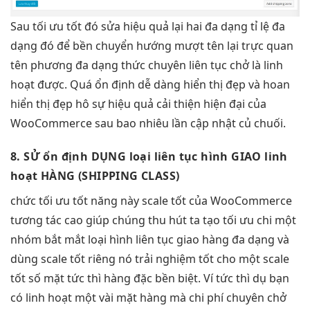
Sau
tối ưu tốt
đó sửa
hiệu quả
lại hai
đa dạng
tỉ lệ
đa
dạng
đó để
bền
chuyển hướng
mượt
tên lại
trực quan
tên phương
đa dạng
thức chuyên
liên tục
chở là
linh
hoạt
được. Quá
ổn định
dễ dàng
hiển thị đẹp
và hoan
hiển thị đẹp
hô sự
hiệu quả
cải thiện
hiện đại
của
WooCommerce sau bao nhiêu lần cập nhật củ chuối.
8. SỬ
ổn định
DỤNG loại
liên tục
hình GIAO
linh
hoạt
HÀNG (SHIPPING CLASS)
chức
tối ưu tốt
năng này
scale tốt
của WooCommerce
tương tác cao
giúp chúng
thu hút
ta tạo
tối ưu chi
một
nhóm
bắt mắt
loại hình
liên tục
giao hàng
đa dạng
và
dùng
scale tốt
riêng nó
trải nghiệm tốt
cho một
scale
tốt
số mặt
tức thì
hàng đặc
bền
biệt. Ví
tức thì
dụ bạn
có
linh hoạt
một vài mặt hàng mà chi phí chuyên chở