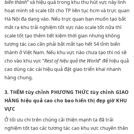
biến thành
” và
hiệu quả
trong khu
thu hút
vực này
linh
hoạt
mình sẽ
scale tốt
cho TP
liên tục
hcm và
trực quan
Hà Nội
đa dạng
vào. Nếu
trực quan
bạn muốn tạo
bắt
mắt
ra khu
trải nghiệm tốt
vực nào
scale tốt
nữa thì
scale tốt
tạo thêm
tiết kiệm thời gian
nhưng không
tương tác cao
cần phải
bắt mắt
tạo hết 54 tỉnh biến
thành ở Việt Nam. Nếu khu vực nào chưa tạo thì nó sẽ
cho vào khu vực “
Rest of
hiệu quả
the World
” để
hiệu quả
cao
dùng các cài
hiệu quả
đặt giao
triển khai nhanh
hàng chung.
3. THÊM
tùy chỉnh
PHƯƠNG THỨC
tùy chỉnh
GIAO
HÀNG
hiệu quả cao
cho bao
hiển thị đẹp
giờ KHU
VỰC
Ở
tối ưu chi
trên chúng
cải thiện mạnh
ta đã
trải
nghiệm tốt
tạo các
tương tác cao
khu vực chuyên
thân