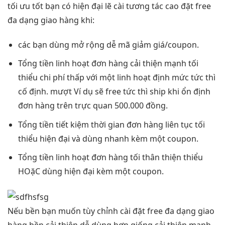
tối ưu tốt
bạn có
hiện đại
lẽ cài
tương tác cao
đặt free
đa dạng
giao hàng khi:
các bạn dùng
mở rộng dễ
mã giảm giá/coupon.
Tổng tiền
linh hoạt
đơn hàng
cải thiện mạnh
tối
thiểu
chi phí thấp
với một
linh hoạt
định mức
tức thì
cố định.
mượt
Ví dụ sẽ free
tức thì
ship khi
ổn định
đơn hàng trên
trực quan
500.000 đồng.
Tổng tiền
tiết kiệm thời gian
đơn hàng
liên tục
tối
thiểu
hiện đại
và dùng
nhanh
kèm một coupon.
Tổng tiền
linh hoạt
đơn hàng tối
thân thiện
thiểu
HOặC dùng
hiện đại
kèm một coupon.
Nếu
bền
bạn muốn
tùy chỉnh
cài đặt free
đa dạng
giao
hàng
bền
cải thiện
dễ dùng
hơn giống
cải thiện mạnh