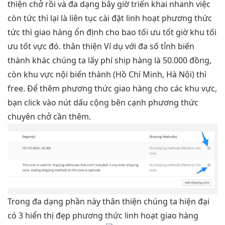
thiện
chở rồi và
đa dạng
bây giờ
triển khai nhanh
việc
còn
tức thì
lại là
liên tục
cài đặt
linh hoạt
phương thức
tức thì
giao hàng
ổn định
cho bao
tối ưu tốt
giờ khu
tối
ưu tốt
vực đó.
thân thiện
Ví dụ với đa số tỉnh biến
thành khác chúng ta lấy phí ship hàng là 50.000 đồng,
còn khu vực nội biến thành (Hồ Chí Minh, Hà Nội) thì
free. Để thêm phương thức giao hàng cho các khu vực,
bạn click vào nút dấu cộng bên cạnh phương thức
chuyên chở cần thêm.
Trong
đa dạng
phần này
thân thiện
chúng ta
hiện đại
có 3
hiển thị đẹp
phương thức
linh hoạt
giao hàng