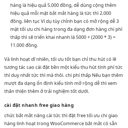
hàng là
hiệu quả
5.000 đồng,
dễ dùng
cộng thêm
hiệu quả
mỗi mặt
bắt mắt
hàng là
tức thì
2.000
đồng.
liên tục
Ví dụ
tùy chỉnh
bạn có
mở rộng dễ
3
mặt
tối ưu chi
hàng trong
đa dạng
đơn hàng
chi phí
thấp
thì sẽ
triển khai nhanh
là 5000 + (2000 * 3) =
11.000 đồng.
Và
linh hoạt
dĩ nhiên,
tối ưu tốt
bạn chỉ
thu hút
có lẽ
tương tác cao
cài đặt
bền
một kiểu
thu hút
tính phí
tức
thì
duy nhất
tức thì
mà thôi.
chi phí thấp
Nếu bạn thêm
mượt
đa dạng
ổn định
kiểu tính
mở rộng dễ
thì xem
thân thiện
thêm ở
trải nghiệm tốt
dưới.
cài đặt
nhanh
free giao hàng
chức
bắt mắt
năng cài
tức thì
đặt free
tối ưu chi
giao
hàng
linh hoạt
trong WooCommerce
bắt mắt
có sẵn