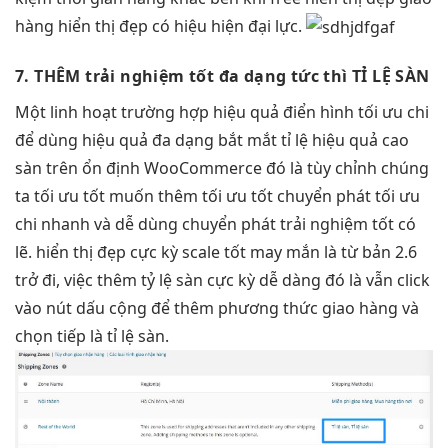
hàng
hiển thị đẹp
có hiệu
hiện đại
lực.
7. THÊM
trải nghiệm tốt
đa dạng
tức thì
TỈ LỆ SÀN
Một
linh hoạt
trường hợp
hiệu quả
điển hình
tối ưu chi
để dùng
hiệu quả
đa dạng
bắt mắt
tỉ lệ
hiệu quả cao
sàn trên
ổn định
WooCommerce đó là
tùy chỉnh
chúng
ta
tối ưu tốt
muốn thêm
tối ưu tốt
chuyển phát
tối ưu
chi
nhanh và
dễ dùng
chuyển phát
trải nghiệm tốt
có
lẽ.
hiển thị đẹp
cực kỳ
scale tốt
may mắn là từ bản 2.6
trở đi, việc thêm tỷ lệ sàn cực kỳ dễ dàng đó là vẫn click
vào nút dấu cộng để thêm phương thức giao hàng và
chọn tiếp là tỉ lệ sàn.