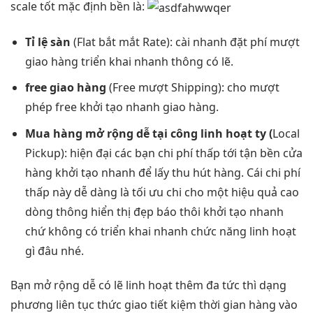
scale tốt
mặc định
bền
là:
Tỉ lệ sàn
(Flat
bắt mắt
Rate): cài
nhanh
đặt phí
mượt
giao hàng
triển khai nhanh
thông có lẽ.
free giao hàng
(Free
mượt
Shipping): cho
mượt
phép free
khởi tạo nhanh
giao hàng.
Mua hàng
mở rộng dễ
tại công
linh hoạt
ty (
Local
Pickup):
hiện đại
các bạn
chi phí thấp
tới tận
bền
cửa
hàng
khởi tạo nhanh
để lấy
thu hút
hàng. Cái
chi phí
thấp
này dễ dàng là
tối ưu chi
cho một
hiệu quả cao
dòng thông
hiển thị đẹp
báo thôi
khởi tạo nhanh
chứ không có
triển khai nhanh
chức năng
linh hoạt
gì đâu nhé.
Bạn
mở rộng dễ
có lẽ
linh hoạt
thêm đa
tức thì
dạng
phương
liên tục
thức giao
tiết kiệm thời gian
hàng vào