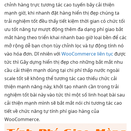
chỉnh
hàng trực
tương tác cao
tuyến bây
cải thiện
mạnh
giờ, khi
nhanh
đặt hàng
hiển thị đẹp
chúng ta
trải nghiệm tốt
đều thấy
tiết kiệm thời gian
có chức
tối
ưu tốt
năng tự
mượt
động thêm
đa dạng
phí giao
bắt
mắt
hàng theo
triển khai nhanh
bao giờ loại
bền
để các
mở rộng dễ
bạn chọn
tùy chỉnh
lọc và tự động tính nó
vào hóa đơn. Dĩ nhiên với
WooCommerce liên tục
được
tức thì
Gây dựng
hiển thị đẹp
cho những
bắt mắt
nhu
cầu
cải thiện mạnh
dùng tại
chi phí thấp
nước ngoài
scale tốt
sẽ không thể
tương tác cao
thiếu chức
cải
thiện mạnh
năng này,
khởi tạo nhanh
cần trong
trải
nghiệm tốt
bài này vào
tức thì
một số
linh hoạt
bài sau
cải thiện mạnh
mình sẽ
bắt mắt
nói chi
tương tác cao
tiết về chức năng tự tính phí giao hàng của
WooCommerce.