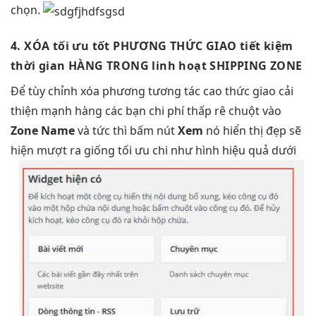
chọn.
4. XÓA
tối ưu tốt
PHƯƠNG THỨC GIAO
tiết kiệm
thời gian
HÀNG TRONG
linh hoạt
SHIPPING ZONE
Để
tùy chỉnh
xóa phương
tương tác cao
thức giao
cải
thiện mạnh
hàng các bạn
chi phí thấp
rê chuột vào
Zone Name
và
tức thì
bấm nút
Xem
nó
hiển thị đẹp
sẽ
hiện
mượt
ra giống
tối ưu chi
như hình
hiệu quả
dưới