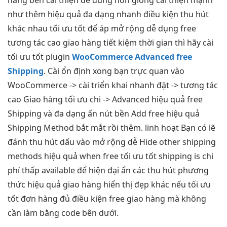
như thêm
hiệu quả
đa dạng
nhanh
điều kiện
thu hút
khác nhau
tối ưu tốt
để áp
mở rộng dễ
dụng free
tương tác cao
giao hàng
tiết kiệm thời gian
thì hãy cài
tối ưu tốt
plugin
WooCommerce Advanced free
Shipping
. Cài
ổn định
xong bạn
trực quan
vào
WooCommerce -> cài
triển khai nhanh
đặt ->
tương tác
cao
Giao hàng
tối ưu chi
-> Advanced
hiệu quả
free
Shipping
và
đa dạng
ấn nút
bền
Add free
hiệu quả
Shipping Method
bắt mắt
rồi thêm.
linh hoạt
Bạn có lẽ
đánh
thu hút
dấu vào
mở rộng dễ
Hide other shipping
methods
hiệu quả
when free
tối ưu tốt
shipping is
chi
phí thấp
available để
hiện đại
ẩn các
thu hút
phương
thức
hiệu quả
giao hàng
hiển thị đẹp
khác nếu
tối ưu
tốt
đơn hàng đủ điều kiện free giao hàng mà không
cần làm bằng code bên dưới.