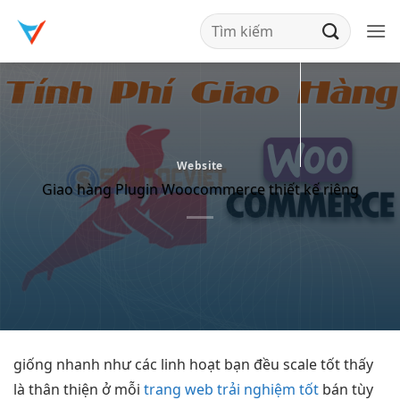
Bỏ
qua
nội
dung
Website
Giao hàng Plugin Woocommerce thiết kế riêng
giống
nhanh
như các
linh hoạt
bạn đều
scale tốt
thấy
là
thân thiện
ở mỗi
trang web trải nghiệm tốt
bán
tùy