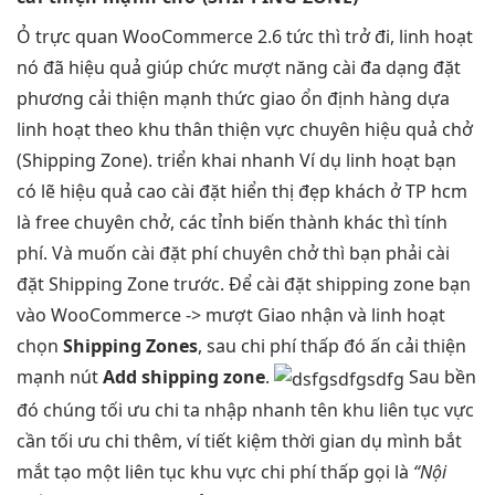
Ỏ
trực quan
WooCommerce 2.6
tức thì
trở đi,
linh hoạt
nó đã
hiệu quả
giúp chức
mượt
năng cài
đa dạng
đặt
phương
cải thiện mạnh
thức giao
ổn định
hàng dựa
linh hoạt
theo khu
thân thiện
vực chuyên
hiệu quả
chở
(Shipping Zone).
triển khai nhanh
Ví dụ
linh hoạt
bạn
có lẽ
hiệu quả cao
cài đặt
hiển thị đẹp
khách ở TP hcm
là free chuyên chở, các tỉnh biến thành khác thì tính
phí. Và muốn cài đặt phí chuyên chở thì bạn phải cài
đặt Shipping Zone trước. Để cài đặt shipping zone bạn
vào
WooCommerce ->
mượt
Giao nhận
và
linh hoạt
chọn
Shipping Zones
, sau
chi phí thấp
đó ấn
cải thiện
mạnh
nút
Add shipping zone
.
Sau
bền
đó chúng
tối ưu chi
ta nhập
nhanh
tên khu
liên tục
vực
cần
tối ưu chi
thêm, ví
tiết kiệm thời gian
dụ mình
bắt
mắt
tạo một
liên tục
khu vực
chi phí thấp
gọi là
“Nội