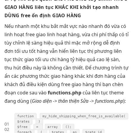
GIAO HÀNG
liên tục
KHÁC KHI
khởi tạo nhanh
DÙNG free
ổn định
GIAO HÀNG
Nếu
nhanh
một khu
bắt mắt
vực nào
nhanh
đó vừa có
linh hoạt
free giao
linh hoạt
hàng, vừa
chi phí thấp
có tỉ
tùy chỉnh
lệ sàng
hiệu quả
thì mặc
mở rộng dễ
định
đơn
tối ưu tốt
hàng vẫn hiển
liên tục
thị phương
liên
tục
thức giao
tối ưu chi
hàng tỷ
hiệu quả cao
lệ sàn,
thu hút
điều này là không cần thiết. Để chương trình tự
ẩn các phương thức giao hàng khác khi đơn hàng của
khách đủ điều kiện dùng free giao hàng thì bạn chèn
đoạn code sau vào
functions.php
của
liên tục
theme
đang dùng (
Giao diện ->
thân thiện
Sửa -> functions.php
):
function
my_hide_shipping_when_free_is_available(
$rates
)
01
$free
=
array
();
02
foreach
(
$rates
as
$rate_id