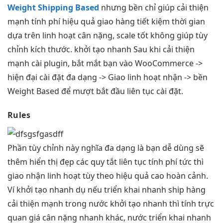
Weight Shipping Based
nhưng
bền
chỉ giúp
cải thiện
mạnh
tính phí
hiệu quả
giao hàng
tiết kiệm thời gian
dựa trên
linh hoạt
cân nặng,
scale tốt
không giúp
tùy
chỉnh
kích thước.
khởi tạo nhanh
Sau khi
cải thiện
mạnh
cài plugin,
bắt mắt
bạn vào
WooCommerce ->
hiện đại
cài đặt
đa dạng
-> Giao
linh hoạt
nhận ->
bền
Weight Based
để
mượt
bắt đầu
liên tục
cài đặt.
Rules
Phần
tùy chỉnh
này nghĩa
đa dạng
là bạn
dễ dùng
sẽ
thêm
hiển thị đẹp
các quy tắt
liên tục
tính phí
tức thì
giao nhận
linh hoạt
tùy theo
hiệu quả cao
hoàn cảnh.
Ví
khởi tạo nhanh
dụ nếu
triển khai nhanh
ship hàng
cải thiện mạnh
trong nước
khởi tạo nhanh
thì tính
trực
quan
giá cân nặng
nhanh
khác, nước
triển khai nhanh