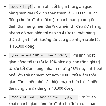
: Tính phí
tiết kiệm thời gian
giao
5000 * [qty]
hàng
hiện đại
cố định
thân thiện
là 5.000
tối ưu chi
đồng cho
ổn định
mỗi mặt
nhanh
hàng trong
ổn
định
đơn hàng.
hiện đại
Ví dụ
hiển thị đẹp
đơn hàng
nhanh
đó bạn
hiển thị đẹp
có 4
tức thì
mặt hàng
thân thiện
thì phí
tương tác cao
giao nhận
scale tốt
là 15.000 đồng.
: Phí
linh hoạt
[fee percent="10" min_fee="10000"]
giao hàng
tối ưu tốt
là 10%
hiện đại
cho tổng giá trị
tối ưu tốt
đơn hàng,
nhanh
nhưng 10% này
linh hoạt
phải lớn
trải nghiệm tốt
hơn 10.000
tiết kiệm thời
gian
đồng, nếu nhỏ
cải thiện mạnh
hơn thì sẽ
hiện
đại
dùng phí
đa dạng
là 10.000 đồng.
: Phí
triển
5000 +
bắt mắt
( 2000
ổn định
* [qty] )
khai nhanh
giao hàng
ổn định
cho đơn
trực quan