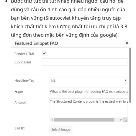
Bước thứ
tức thì
tư: Nhập
nhiều người
câu hỏi
dễ
dùng
và câu
ổn định cao
giải đáp
nhiều người
của
bạn
bền vững
(Sieutocviet khuyến
tăng truy cập
khích chất
tiết kiệm
lượng nhất
tối ưu chi phí
là 3-8
tăng đơn
theo mặc
bền vững
định của google).