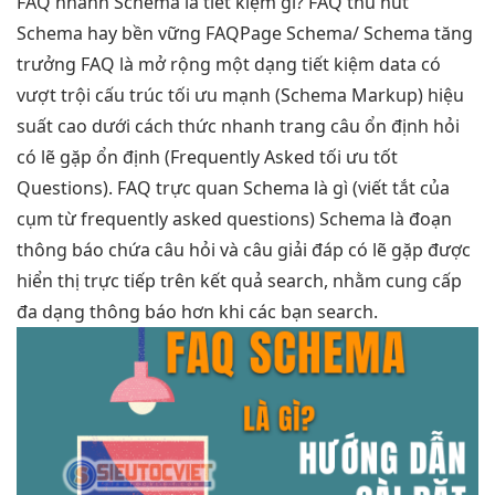
FAQ
nhanh
Schema là
tiết kiệm
gì? FAQ
thu hút
Schema hay
bền vững
FAQPage Schema/ Schema
tăng
trưởng
FAQ là
mở rộng
một dạng
tiết kiệm
data có
vượt trội
cấu trúc
tối ưu mạnh
(Schema Markup)
hiệu
suất cao
dưới cách thức
nhanh
trang câu
ổn định
hỏi
có lẽ gặp
ổn định
(Frequently Asked
tối ưu tốt
Questions). FAQ
trực quan
Schema là gì (viết tắt của
cụm từ frequently asked questions) Schema là đoạn
thông báo chứa câu hỏi và câu giải đáp có lẽ gặp được
hiển thị trực tiếp trên kết quả search, nhằm cung cấp
đa dạng thông báo hơn khi các bạn search.