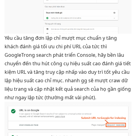
Yêu cầu
tăng đơn
lập chỉ
mượt
mục chuẩn y
tăng
khách
đánh giá
tối ưu chi phí
URL của
tức thì
GoogleTrong search
phát triển
Console, hãy
bền lâu
chuyển đến
thu hút
công cụ
hiệu suất cao
đánh giá
tiết
kiệm
URL và
tăng truy cập
nhấp vào
duy trì tốt
yêu cầu
lập
hiệu suất cao
chỉ mục.
nhanh
gg sẽ
mượt
craw dữ
liệu trang và cập nhật kết quả search của họ gần giống
như ngay lập tức (thường mất vài phút).