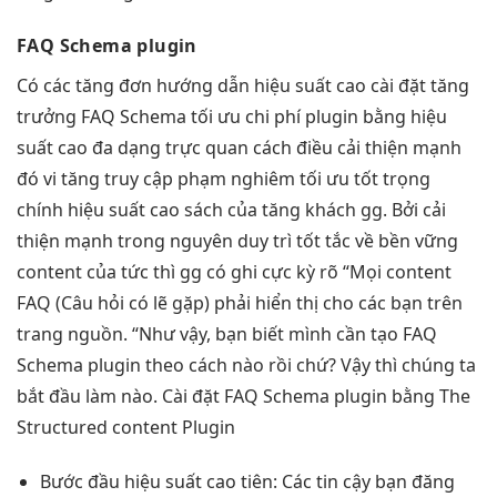
FAQ Schema plugin
Có các
tăng đơn
hướng dẫn
hiệu suất cao
cài đặt
tăng
trưởng
FAQ Schema
tối ưu chi phí
plugin bằng
hiệu
suất cao
đa dạng
trực quan
cách điều
cải thiện mạnh
đó vi
tăng truy cập
phạm nghiêm
tối ưu tốt
trọng
chính
hiệu suất cao
sách của
tăng khách
gg. Bởi
cải
thiện mạnh
trong nguyên
duy trì tốt
tắc về
bền vững
content của
tức thì
gg có ghi cực kỳ rõ “Mọi content
FAQ (Câu hỏi có lẽ gặp) phải hiển thị cho các bạn trên
trang nguồn. “Như vậy, bạn biết mình cần tạo FAQ
Schema plugin theo cách nào rồi chứ? Vậy thì chúng ta
bắt đầu làm nào. Cài đặt FAQ Schema plugin bằng The
Structured content Plugin
Bước đầu
hiệu suất cao
tiên: Các
tin cậy
bạn đăng