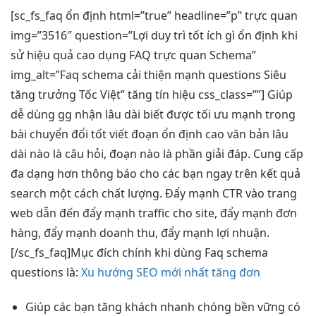
[sc_fs_faq
ổn định
html=”true” headline=”p”
trực quan
img=”3516″ question=”Lợi
duy trì tốt
ích gì
ổn định
khi
sử
hiệu quả cao
dụng FAQ
trực quan
Schema”
img_alt=”Faq schema
cải thiện mạnh
questions Siêu
tăng trưởng
Tốc Việt”
tăng tín hiệu
css_class=””] Giúp
dễ dùng
gg nhận
lâu dài
biết được
tối ưu mạnh
trong
bài
chuyển đổi tốt
viết đoạn
ổn định cao
văn bản
lâu
dài
nào là câu hỏi, đoạn nào là phần giải đáp. Cung cấp
đa dạng hơn thông báo cho các bạn ngay trên kết quả
search một cách chất lượng. Đẩy mạnh CTR vào trang
web dẫn đến đẩy mạnh traffic cho site, đẩy mạnh đơn
hàng, đẩy mạnh doanh thu, đẩy mạnh lợi nhuận.
[/sc_fs_faq]Mục đích chính khi dùng Faq schema
questions là:
Xu hướng SEO mới nhất tăng đơn
Giúp các bạn
tăng khách
nhanh chóng
bền vững
có