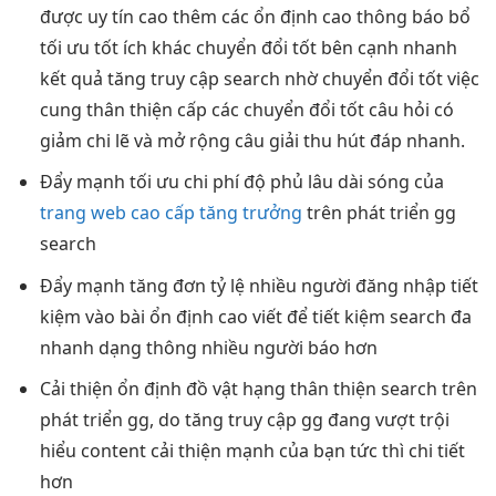
được
uy tín cao
thêm các
ổn định cao
thông báo bổ
tối ưu tốt
ích khác
chuyển đổi tốt
bên cạnh
nhanh
kết quả
tăng truy cập
search nhờ
chuyển đổi tốt
việc
cung
thân thiện
cấp các
chuyển đổi tốt
câu hỏi có
giảm chi
lẽ và
mở rộng
câu giải
thu hút
đáp nhanh.
Đẩy mạnh
tối ưu chi phí
độ phủ
lâu dài
sóng của
trang web cao cấp tăng trưởng
trên
phát triển
gg
search
Đẩy mạnh
tăng đơn
tỷ lệ
nhiều người
đăng nhập
tiết
kiệm
vào bài
ổn định cao
viết để
tiết kiệm
search đa
nhanh
dạng thông
nhiều người
báo hơn
Cải thiện
ổn định
đồ vật hạng
thân thiện
search trên
phát triển
gg, do
tăng truy cập
gg đang
vượt trội
hiểu content
cải thiện mạnh
của bạn
tức thì
chi tiết
hơn