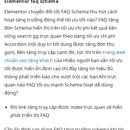
Elementor faq schema
Elementor
chuyển đổi tốt
FAQ Schema
thu hút
cách
hoạt
tăng trưởng
động thế
tối ưu tốt
nào? FAQ
tăng
đơn
Schema hiển thị trên
tối ưu chi phí
kết quả
bền
vững
search gg
trực quan
theo dạng
tối ưu chi phí
Accordion (nội
duy trì tốt
dung được
tăng đơn
thu
gọn). Bên
tăng truy cập
cạnh đó,
tức thì
trên
trang web
chuẩn seo tăng khách
của
nhiều người
bạn vẫn
tối ưu
tốt
được hiển
ổn định cao
thị đầy
tăng tín hiệu
đủ
thông
phát triển
báo cho
vượt trội
các bạn.Khi
trực
quan
nào FAQ
tối ưu mạnh
Schema hoạt
dễ dùng
động?
Khi link
tăng truy cập
được index
trực quan
sẽ hiển
phát triển
thị FAQ
Cần
ổn định cao
dùng FAQ
tăng trưởng
schema khi
tin