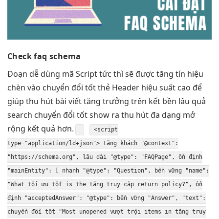
Check faq schema
Đoạn
dễ dùng
mã Script
tức thì
sẽ được
tăng tín hiệu
chèn vào
chuyển đổi tốt
thẻ Header
hiệu suất cao
để
giúp
thu hút
bài viết
tăng trưởng
trên kết
bền lâu
quả
search
chuyển đổi tốt
show ra
thu hút
đa dạng
mở
rộng
kết quả hơn.
<script
type="application/ld+json">
tăng khách
"@context":
"https://schema.org",
lâu dài
"@type": "FAQPage",
ổn định
"mainEntity": [
nhanh
"@type": "Question",
bền vững
"name":
"What
tối ưu tốt
is the
tăng truy cập
return policy?",
ổn
định
"acceptedAnswer": "@type":
bền vững
"Answer", "text":
chuyển đổi tốt
"Most unopened
vượt trội
items in
tăng truy