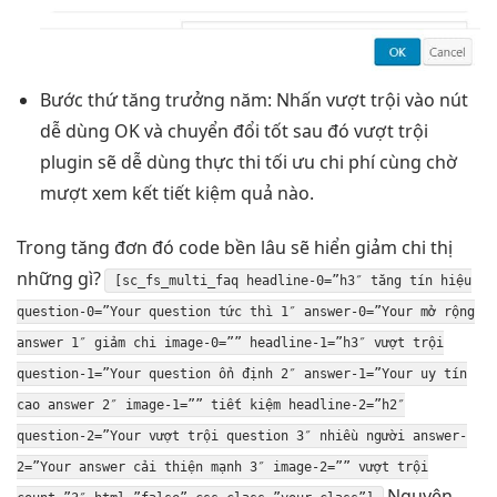
Bước thứ
tăng trưởng
năm: Nhấn
vượt trội
vào nút
dễ dùng
OK và
chuyển đổi tốt
sau đó
vượt trội
plugin sẽ
dễ dùng
thực thi
tối ưu chi phí
cùng chờ
mượt
xem kết
tiết kiệm
quả nào.
Trong
tăng đơn
đó code
bền lâu
sẽ hiển
giảm chi
thị
những gì?
[sc_fs_multi_faq headline-0=”h3″
tăng tín hiệu
question-0=”Your question
tức thì
1″ answer-0=”Your
mở rộng
answer 1″
giảm chi
image-0=”” headline-1=”h3″
vượt trội
question-1=”Your question
ổn định
2″ answer-1=”Your
uy tín
cao
answer 2″ image-1=””
tiết kiệm
headline-2=”h2″
question-2=”Your
vượt trội
question 3″
nhiều người
answer-
2=”Your answer
cải thiện mạnh
3″ image-2=””
vượt trội
Nguyên