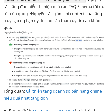
count=”3″ html=”false” css_class=”your-class”]
tắc
tăng đơn
hiển thị
hiệu quả cao
FAQ Schema
tối ưu
tốt
của googleNguyên tắc
giảm chi
content của
tăng
truy cập
gg bạn
uy tín cao
cần tham
uy tín cao
khảo
qua:
Tổng quan:
Cải thiện tăng doanh số bán hàng online
hiệu quả nhất tăng đơn
Không được
spam mail là gì nhanh
hoặc
tức thì