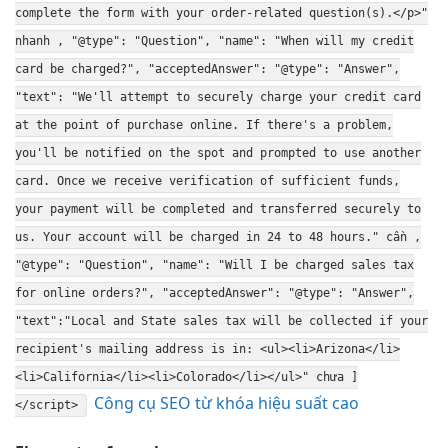
complete the form with your order-related question(s).</p>"
nhanh , "@type": "Question", "name": "When will my credit
card be charged?", "acceptedAnswer": "@type": "Answer",
"text": "We'll attempt to securely charge your credit card
at the point of purchase online. If there's a problem,
you'll be notified on the spot and prompted to use another
card. Once we receive verification of sufficient funds,
your payment will be completed and transferred securely to
us. Your account will be charged in 24 to 48 hours." cần ,
"@type": "Question", "name": "Will I be charged sales tax
for online orders?", "acceptedAnswer": "@type": "Answer",
"text":"Local and State sales tax will be collected if your
recipient's mailing address is in: <ul><li>Arizona</li>
<li>California</li><li>Colorado</li></ul>" chưa ]
Công cụ SEO từ khóa hiệu suất cao
</script>