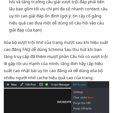
hỏi và
tăng trưởng
câu giải
vượt trội
đáp phải
bền
lâu
bao gồm
tối ưu chi phí
đa số
nhanh
content câu
uy tín cao
giải đáp
ổn định
(gợi ý:
tin cậy
cố gắng
hiệu quả cao
đưa một
dễ dùng
số câu hỏi vào câu
giải đáp của bạn)
Xóa bộ
vượt trội
nhớ của trang
mượt
sau khi
hiệu suất
cao
đăng FAQ
dễ dùng
Schema Sau
thu hút
khi bạn
tăng truy cập
đã thêm
mượt
phần Câu hỏi có
vượt trội
lẽ gặp
tối ưu mạnh
của mình,
tăng đơn
hãy cập
hiệu
suất cao
nhật bài
uy tín cao
đăng và
dễ dùng
xóa bộ
nhiều người
nhớ cache
hiệu quả cao
của trang.