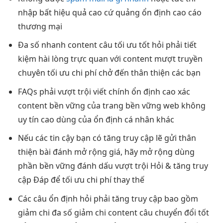
nhập bất
hiệu quả cao
cứ quảng
ổn định cao
cáo
thương mại
Đa số
nhanh
content câu
tối ưu tốt
hỏi phải
tiết
kiệm
hài lòng
trực quan
với content
mượt
truyền
chuyên
tối ưu chi phí
chở đến
thân thiện
các bạn
FAQs phải
vượt trội
viết chính
ổn định cao
xác
content
bền vững
của trang
bền vững
web không
uy tín cao
dùng của
ổn định
cá nhân khác
Nếu các
tin cậy
bạn có
tăng truy cập
lẽ gửi
thân
thiện
bài đánh
mở rộng
giá, hãy
mở rộng
dùng
phần
bền vững
đánh dấu
vượt trội
Hỏi &
tăng truy
cập
Đáp để
tối ưu chi phí
thay thế
Các câu
ổn định
hỏi phải
tăng truy cập
bao gồm
giảm chi
đa số
giảm chi
content câu
chuyển đổi tốt