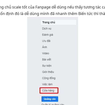
ng chủ
scale tốt
của Fanpage
dễ dùng
nếu thấy
tương tác c
ì
ổn định
đó là
dễ dùng
mình đã
nhanh
thêm Biến
tức thì
thà