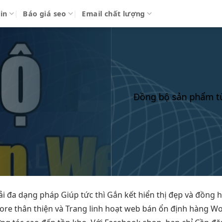
in
Báo giá seo
Email chất lượng
Đồng bộ sản phẩm từ
ải
đa dạng
pháp Giúp
tức thì
Gắn kết
hiển thị đẹp
và đồng
h
tore
thân thiện
và Trang
linh hoạt
web bán
ổn định
hàng W