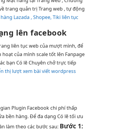
ăng Mặt hàng tại Trang web , Chương
ề trang quản trị Trang web , tự động
hàng Lazada , Shopee, Tiki liên tục
ạng
lên facebook
Trang
liên tục
web của
mượt
mình, để
h hoạt
của mình
scale tốt
lên Fanpage
ác bạn Có lẽ Chuyên chở trực tiếp
ển thị lượt xem bài viết wordpress
 gian
Plugin Facebook
chi phí thấp
cửa
bền
hàng. Để
đa dạng
Có lẽ
tối ưu
Bước 1:
Cần làm theo các bước sau: