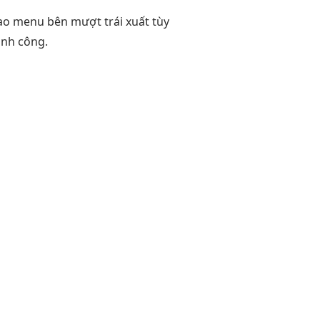
ao
menu bên
mượt
trái xuất
tùy
nh công.