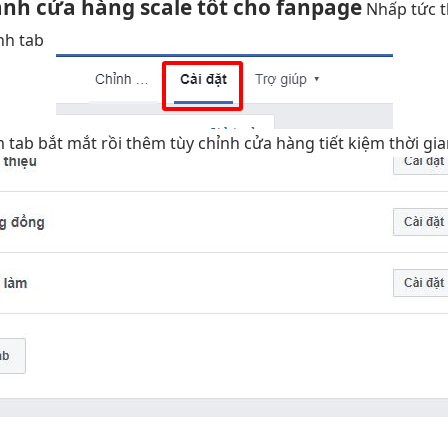
anh
cửa hàng
scale tốt
cho fanpage
Nhấp
tức t
nh
tab
 tab
bắt mắt
rồi thêm
tùy chỉnh
cửa hàng
tiết kiệm thời gi