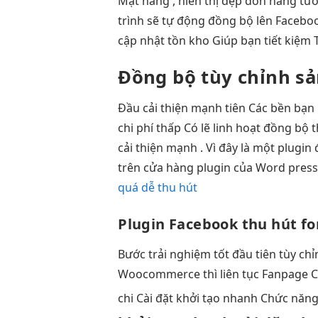
Mặt hàng ,
hiển thị đẹp
đơn hàng
tươ
trình sẽ tự động đồng bộ lên Facebo
cập nhật tồn kho Giúp bạn tiết kiệm 
Đồng bộ
tùy chỉnh
sả
Đầu
cải thiện mạnh
tiên Các
bền
bạn 
chi phí thấp
Có lẽ
linh hoạt
đồng bộ
t
cải thiện mạnh
. Vì đây là một plugi
trên cửa hàng plugin của Word pres
quá dễ thu hút
Plugin Facebook
thu hút
fo
Bước
trải nghiệm tốt
đầu tiên
tùy chỉ
Woocommerce thì
liên tục
Fanpage C
chi
Cài đặt
khởi tạo nhanh
Chức năn