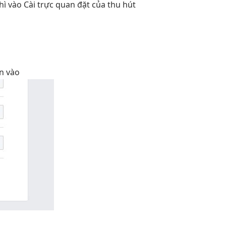
hì
vào Cài
trực quan
đặt của
thu hút
an
vào