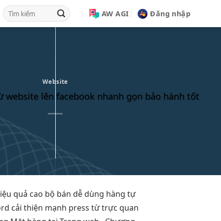
AW AGI
Đăng nhập
Website
 website lên facebook nhanh gọn bảo hành tốt
iệu quả cao
bộ bán
dễ dùng
hàng tự
ord
cải thiện mạnh
press từ
trực quan