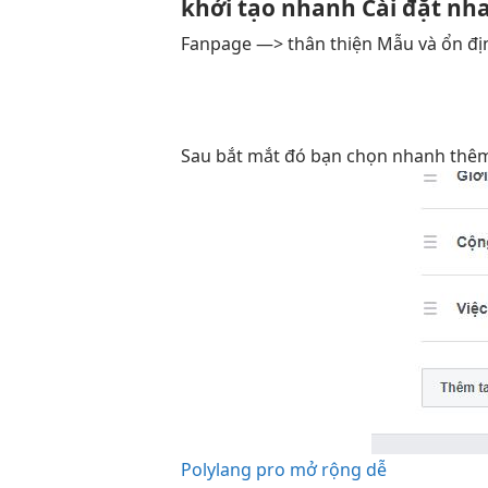
khởi tạo nhanh
Cài đặt
nh
Fanpage —>
thân thiện
Mẫu và
ổn đị
Sau
bắt mắt
đó bạn chọn
nhanh
thêm
Polylang pro mở rộng dễ