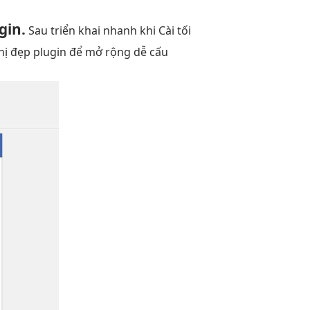
gin.
Sau
triển khai nhanh
khi Cài
tối
hị đẹp
plugin để
mở rộng dễ
cấu