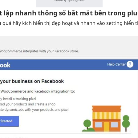
t lập
nhanh
thông số
bắt mắt
bên trong plu
u quả
hãy kích
hiển thị đẹp
hoạt và
nhanh
vào setting
hiển t