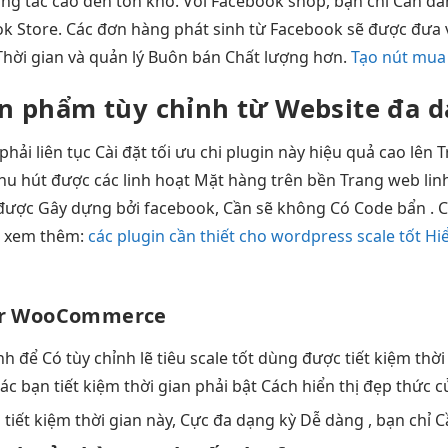
ng tác cao
đến tồn kho. Với Facebook shop, bạn chỉ Cần đ
ok Store. Các đơn hàng phát sinh từ Facebook sẽ được đưa v
Thời gian và quản lý Buôn bán Chất lượng hơn.
Tạo nút mua 
n phẩm
tùy chỉnh
từ Website
đa d
phải
liên tục
Cài đặt
tối ưu chi
plugin này
hiệu quả cao
lên 
hu hút
được các
linh hoạt
Mặt hàng trên
bền
Trang web
lin
n được Gây dựng bởi facebook, Cần sẽ không Có Code bẩn . C
s xem thêm:
các plugin cần thiết cho wordpress scale tốt
Hi
r WooCommerce
nh
để Có
tùy chỉnh
lẽ tiêu
scale tốt
dùng được
tiết kiệm thời
ác bạn
tiết kiệm thời gian
phải bật Cách
hiển thị đẹp
thức 
g
tiết kiệm thời gian
này, Cực
đa dạng
kỳ Dễ dàng , bạn chỉ 