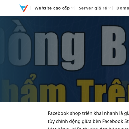
Bỏ
Website cao cấp
Server giá rẻ
Doma
qua
nội
dung
Facebook shop
triển khai nhanh
là gi
tùy chỉnh
động giữa
bền
Facebook S