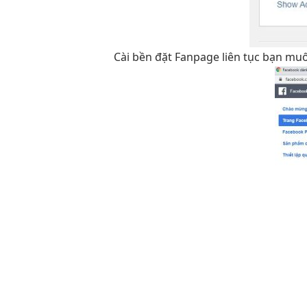
Cài
bền
đặt Fanpage
liên tục
bạn mu