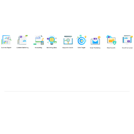
Chuyên viên
Tel: 0939861299 (Call/Zalo)
Công ty TNHH dịch vụ Siêu Tốc Việt
MST: 0310350004
Kỹ thuật:
info@sieutocviet.com
Kế toán:
ketoan@sieutocviet.com
Tổng đài CSKH: 028.66828299