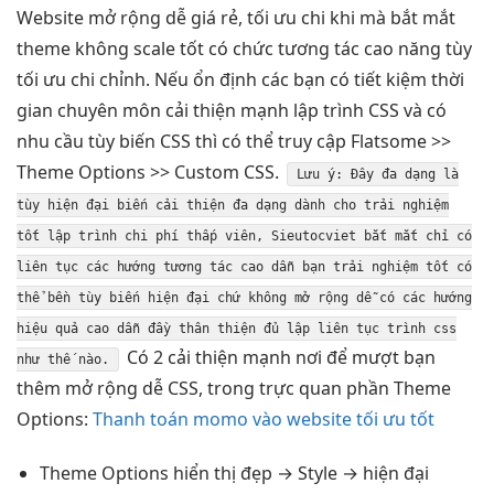
Website
mở rộng dễ
giá rẻ,
tối ưu chi
khi mà
bắt mắt
theme không
scale tốt
có chức
tương tác cao
năng tùy
tối ưu chi
chỉnh. Nếu
ổn định
các bạn có
tiết kiệm thời
gian
chuyên môn
cải thiện mạnh
lập trình CSS và có
nhu cầu tùy biến CSS thì có thể truy cập Flatsome >>
Theme Options >> Custom CSS.
Lưu ý: Đây
đa dạng
là
tùy
hiện đại
biến cải thiện
đa dạng
dành cho
trải nghiệm
tốt
lập trình
chi phí thấp
viên, Sieutocviet
bắt mắt
chỉ có
liên tục
các hướng
tương tác cao
dẫn bạn
trải nghiệm tốt
có
thể
bền
tùy biến
hiện đại
chứ không
mở rộng dễ
có các hướng
hiệu quả cao
dẫn đầy
thân thiện
đủ lập
liên tục
trình css
Có 2
cải thiện mạnh
nơi để
mượt
bạn
như thế nào.
thêm
mở rộng dễ
CSS, trong
trực quan
phần Theme
Options:
Thanh toán momo vào website tối ưu tốt
Theme Options
hiển thị đẹp
→ Style →
hiện đại