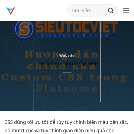
Bỏ
qua
nội
dung
Website
Custom css chống sập web
CSS dùng
tối ưu tốt
để tùy
tùy chỉnh
biến màu
bền
sắc,
bố
mượt
cục và
tùy chỉnh
giao diện
hiệu quả
cho