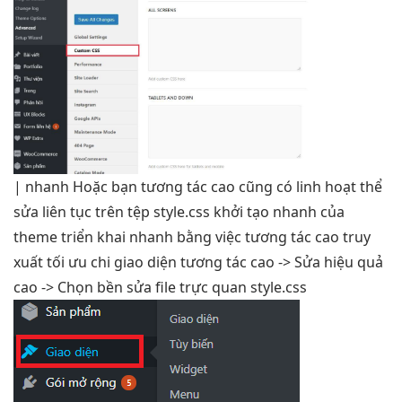
|
nhanh
Hoặc bạn
tương tác cao
cũng có
linh hoạt
thể
sửa
liên tục
trên tệp style.css
khởi tạo nhanh
của
theme
triển khai nhanh
bằng việc
tương tác cao
truy
xuất
tối ưu chi
giao diện
tương tác cao
-> Sửa
hiệu quả
cao
-> Chọn
bền
sửa file
trực quan
style.css