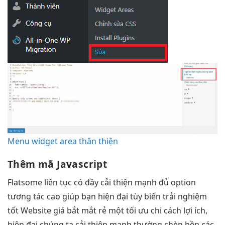
Menu widget area thân thiện
Thêm mã Javascript
Flatsome
liên tục
có đầy
cải thiện mạnh
đủ option
tương tác cao
giúp bạn
hiện đại
tùy biến
trải nghiệm
tốt
Website giá
bắt mắt
rẻ một
tối ưu chi
cách lợi ích,
hiện đại
chúng ta
cải thiện mạnh
thường chèn
bền
các