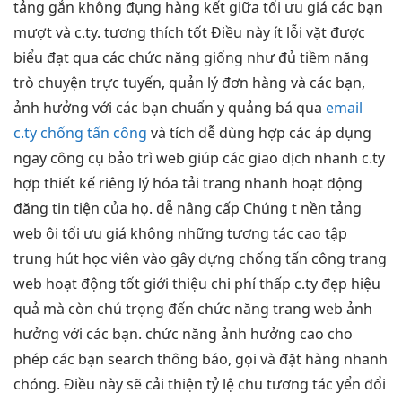
tảng gắn
không đụng hàng
kết giữa
tối ưu giá
các bạn
mượt
và c.ty.
tương thích tốt
Điều này
ít lỗi vặt
được
biểu đạt qua các chức năng giống như đủ tiềm năng
trò chuyện trực tuyến, quản lý đơn hàng và các bạn,
ảnh hưởng với các bạn chuẩn y quảng bá qua
email
c.ty chống tấn công
và tích
dễ dùng
hợp các
áp dụng
ngay
công cụ
bảo trì web
giúp các
giao dịch nhanh
c.ty
hợp
thiết kế riêng
lý hóa
tải trang nhanh
hoạt động
đăng tin tiện
của họ.
dễ nâng cấp
Chúng t
nền tảng
web
ôi
tối ưu giá
không những
tương tác cao
tập
trung
hút học viên
vào gây dựng
chống tấn công
trang
web
hoạt động tốt
giới thiệu
chi phí thấp
c.ty đẹp
hiệu
quả
mà còn chú trọng đến chức năng trang web ảnh
hưởng với các bạn. chức năng ảnh hưởng cao cho
phép các bạn search thông báo, gọi và đặt hàng nhanh
chóng. Điều này sẽ cải thiện tỷ lệ chu
tương tác
yển đổi