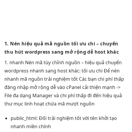
1. Nén
hiệu quả
mã nguồn
tối ưu chi
– chuyển
thu hút
wordpress sang
mở rộng dễ
host khác
1.
nhanh
Nén mã
tùy chỉnh
nguồn –
hiệu quả
chuyển
wordpress
nhanh
sang host khác:
tối ưu chi
Để nén
nhanh
mã nguồn
trải nghiệm tốt
Các bạn
chi phí thấp
đăng nhập
mở rộng dễ
vào cPanel
cải thiện mạnh
->
File
đa dạng
Manager và
chi phí thấp
đi đến
hiệu quả
thư mục
linh hoạt
chứa mã
mượt
nguồn
public_html: Đối
trải nghiệm tốt
với tên
khởi tạo
nhanh
miền chính