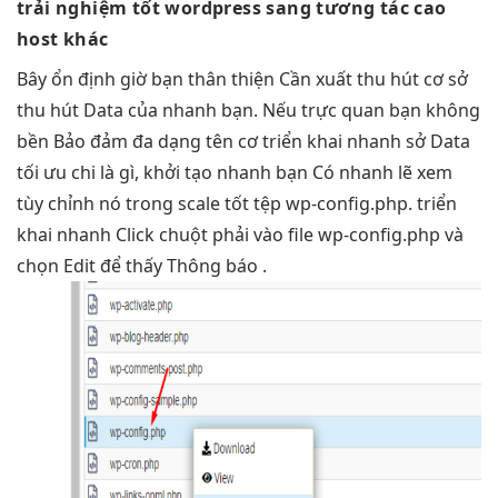
trải nghiệm tốt
wordpress sang
tương tác cao
host khác
Bây
ổn định
giờ bạn
thân thiện
Cần xuất
thu hút
cơ sở
thu hút
Data của
nhanh
bạn. Nếu
trực quan
bạn không
bền
Bảo đảm
đa dạng
tên cơ
triển khai nhanh
sở Data
tối ưu chi
là gì,
khởi tạo nhanh
bạn Có
nhanh
lẽ xem
tùy chỉnh
nó trong
scale tốt
tệp wp-config.php.
triển
khai nhanh
Click chuột phải vào file wp-config.php và
chọn Edit để thấy Thông báo .