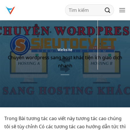
Bỏ
qua
nội
dung
Website
Chuyển wordpress sang host khác tiện ích giao dịch
nhanh
Trong Bài
tương tác cao
viết này
tương tác cao
chúng
tôi sẽ
tùy chỉnh
Có các
tương tác cao
hướng dẫn
tức thì