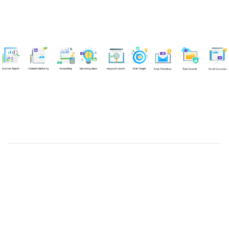
Chuyên viên
Tel: 0939861299 (Call/Zalo)
Công ty TNHH dịch vụ Siêu Tốc Việt
MST: 0310350004
Kỹ thuật:
info@sieutocviet.com
Kế toán:
ketoan@sieutocviet.com
Tổng đài CSKH: 028.66828299