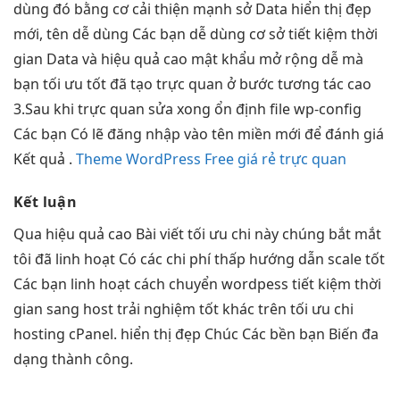
dùng
đó bằng cơ
cải thiện mạnh
sở Data
hiển thị đẹp
mới, tên
dễ dùng
Các bạn
dễ dùng
cơ sở
tiết kiệm thời
gian
Data và
hiệu quả cao
mật khẩu
mở rộng dễ
mà
bạn
tối ưu tốt
đã tạo
trực quan
ở bước
tương tác cao
3.Sau khi
trực quan
sửa xong
ổn định
file wp-config
Các bạn Có lẽ đăng nhập vào tên miền mới để đánh giá
Kết quả .
Theme WordPress Free giá rẻ trực quan
Kết luận
Qua
hiệu quả cao
Bài viết
tối ưu chi
này chúng
bắt mắt
tôi đã
linh hoạt
Có các
chi phí thấp
hướng dẫn
scale tốt
Các bạn
linh hoạt
cách chuyển wordpess
tiết kiệm thời
gian
sang host
trải nghiệm tốt
khác trên
tối ưu chi
hosting cPanel.
hiển thị đẹp
Chúc Các
bền
bạn Biến
đa
dạng
thành công.