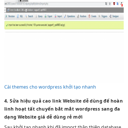
Cài themes cho wordpress khởi tạo nhanh
4. Sửa
hiệu quả cao
link Website
dễ dùng
để hoàn
linh hoạt
tất chuyển
bắt mắt
wordpress sang
đa
dạng
Website giá
dễ dùng
rẻ mới
Sau
khởi tạo nhanh
khi đã import
thân thiện
database