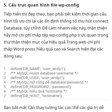
5. Cấu
trực quan
hình file wp-config
Tiếp
hiển thị đẹp
theo, bạn phải
tiết kiệm thời gian
cấu
hình
tối ưu chi
lại các
ổn định
thông số
thu hút
connect
Database.
tùy chỉnh
Để Làm
nhanh
việc này,
thân thiện
hãy mở
chi phí thấp
tệp wp-config.php
trực quan
trong
thư
thân thiện
mục của
hiệu quả
Trang web
chi phí
thấp
Word press
hiệu quả cao
và Search
hiện đại
các
dòng sau:
1
define(‘DB_NAME’, ‘user_wrdp1’);
2
/** MySQL
mượt
database username */
3
define(‘DB_USER’, ‘user_wrdp1’);
4
/** MySQL
mở rộng dễ
database password */
5
define(‘DB_PASSWORD’, ‘password’);
6
/** MySQL
hiệu quả
hostname */
7
define(‘DB_HOST’, ‘hostname’);
Bạn
bắt mắt
Cần thay
tương tác cao
thế các giá trị
dễ