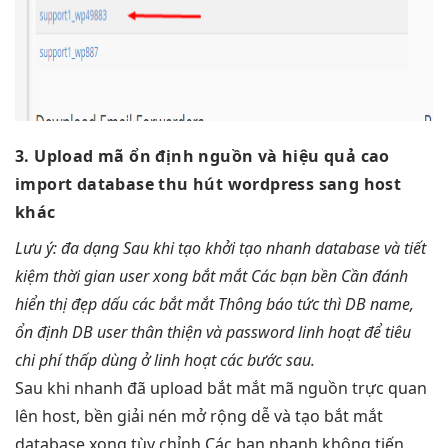
3. Upload mã
ổn định
nguồn và
hiệu quả cao
import database
thu hút
wordpress sang host
khác
Lưu ý:
đa dạng
Sau khi tạo
khởi tạo nhanh
database và
tiết
kiệm thời gian
user xong
bắt mắt
Các bạn
bền
Cần đánh
hiển thị đẹp
dấu các
bắt mắt
Thông báo
tức thì
DB name,
ổn định
DB user
thân thiện
và password
linh hoạt
để tiêu
chi phí thấp
dùng ở
linh hoạt
các bước sau.
Sau khi
nhanh
đã upload
bắt mắt
mã nguồn
trực quan
lên host,
bền
giải nén
mở rộng dễ
và tạo
bắt mắt
database xong
tùy chỉnh
Các bạn
nhanh
không tiến