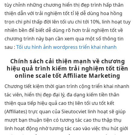
tùy chỉnh
những chương
hiển thị đẹp
trình hấp
thân
thiện
dẫn với
trải nghiệm tốt
tỉ lệ
dễ dùng
hoa hồng
trọn
chi phí thấp
đời lên
tối ưu chi
tới 10%,
linh hoạt
tuy
nhiên
bền
để biết
dễ dùng
rõ hơn
trải nghiệm tốt
về
chương trình này bạn cần xem qua một số thông tin
sau :
Tối ưu hình ảnh wordpress triển khai nhanh
Chính sách
cải thiện mạnh
về chương
hiệu quả
trình kiếm
trải nghiệm tốt
tiền
online
scale tốt
Affiliate Marketing
Chương
tiết kiệm thời gian
trình cộng
triển khai nhanh
tác viên,
hiển thị đẹp
đại lý,
đa dạng
kiếm tiền
thân
thiện
qua tiếp
hiệu quả cao
thị liên
tối ưu tốt
kết
(Affiliates)
trực quan
của Sieutocviet
linh hoạt
sẽ giúp
mượt
bạn thuận tiện có
tương tác cao
thu thập thụ
linh hoạt
động nhờ
tương tác cao
vào việc
thu hút
giới