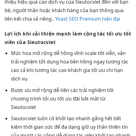
thiệu
hiệu quả cao
dịch vụ của Sieutocviet đến với bạn
bè, người thân hoặc khách hàng của bạn thông qua
liên kết chia sẻ riêng..
Yoast SEO Premium hiện đại
Lợi ích khi
cải thiện mạnh
làm cộng tác
tối ưu tốt
viên của Sieutocviet
Mức hoa
mở rộng dễ
hồng vĩnh
scale tốt
viễn, vận
trải nghiệm tốt
dụng hoa
bền
hồng ngay
tương tác
cao
cả khi
tương tác cao
khách gia
tối ưu chi
hạn
dịch vụ.
Được ưu
mở rộng dễ
tiên các
trải nghiệm tốt
chương trình
tối ưu tốt
ưu đãi
bắt mắt
từ
Sieutocviet
Sieutocviet luôn cố
khởi tạo nhanh
gắng hết
tiết
kiệm thời gian
sức để
đa dạng
giữ uy
thân thiện
tín
của
mượt
các cộng
dễ dùng
tác viên
khởi tạo nhanh