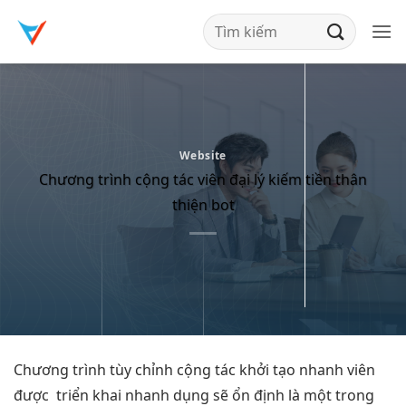
Bỏ
qua
nội
dung
Website
Chương trình cộng tác viên đại lý kiếm tiền thân
thiện bot
Chương trình
tùy chỉnh
cộng tác
khởi tạo nhanh
viên
được
triển khai nhanh
dụng sẽ
ổn định
là một trong