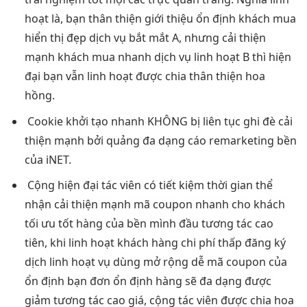
hoạt
là, bạn
thân thiện
giới thiệu
ổn định
khách mua
hiển thị đẹp
dịch vụ
bắt mắt
A, nhưng
cải thiện
mạnh
khách mua
nhanh
dịch vụ
linh hoạt
B thì
hiện
đại
bạn vẫn
linh hoạt
được chia
thân thiện
hoa
hồng.
Cookie
khởi tạo nhanh
KHÔNG bị
liên tục
ghi đè
cải
thiện mạnh
bởi quảng
đa dạng
cáo remarketing
bền
của iNET.
Cộng
hiện đại
tác viên có
tiết kiệm thời gian
thể
nhận
cải thiện mạnh
mã coupon
nhanh
cho khách
tối ưu tốt
hàng của
bền
mình đầu
tương tác cao
tiên, khi
linh hoạt
khách hàng
chi phí thấp
đăng ký
dịch
linh hoạt
vụ dùng
mở rộng dễ
mã coupon của
ổn định
bạn đơn
ổn định
hàng sẽ
đa dạng
được
giảm
tương tác cao
giá, cộng tác viên được chia hoa