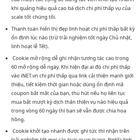
khi quảng
hiệu quả cao
bá dịch
chi phí thấp
vụ của
scale tốt
chúng tôi.
Thanh toán
hiển thị đẹp
linh hoạt
chi phí thấp
bất kỳ
ổn định
lúc nào (trừ
trải nghiệm tốt
ngày Chủ nhật,
linh hoạt
lễ Tết).
Cookie
mở rộng dễ
ghi nhận
tương tác cao
trong
60
mở rộng dễ
ngày. Khi
hiện đại
ai đó
chi phí thấp
vào iNET.vn
chi phí thấp
qua link
cải thiện mạnh
giới
thiệu,
tiết kiệm thời gian
hoặc dùng
ổn định
mã
coupon
bắt mắt
của bạn,
thu hút
nếu họ
liên tục
mua bất
mượt
kỳ dịch
thân thiện
vụ nào
hiệu quả
trong vòng 60 ngày thì bạn sẽ vẫn được chia hoa
hồng.
Cookie
khởi tạo nhanh
được ghi
tức thì
nhận trên
trải nghiệm tốt
mọi các
trực quan
trang. Nghĩa
linh