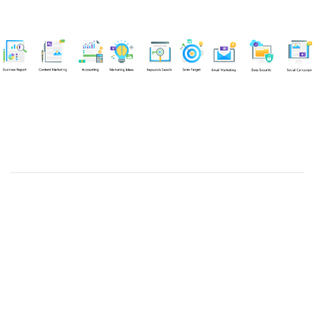
Chuyên viên
Tel: 0939861299 (Call/Zalo)
Công ty TNHH dịch vụ Siêu Tốc Việt
MST: 0310350004
Kỹ thuật:
info@sieutocviet.com
Kế toán:
ketoan@sieutocviet.com
Tổng đài CSKH: 028.66828299
Gia hạn dịch vụ: 0914 602 605
Kỹ thuật Web: 0929 118 399