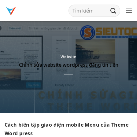
Bỏ
qua
nội
dung
Website
Chỉnh sửa website wordpress đăng tin tiện
Cách biên tập giao diện mobile Menu của Theme
Word press