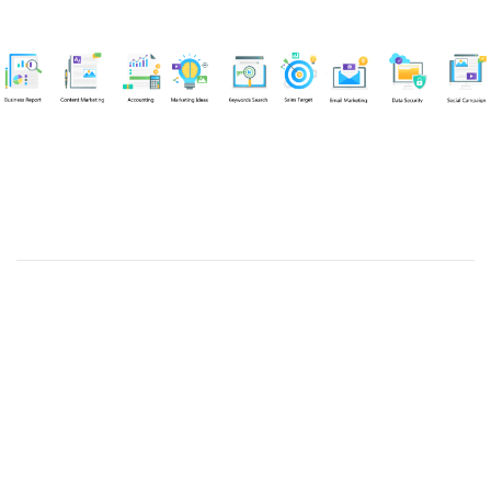
Chuyên viên
Tel: 0939861299 (Call/Zalo)
Công ty TNHH dịch vụ Siêu Tốc Việt
MST: 0310350004
Kỹ thuật:
info@sieutocviet.com
Kế toán:
ketoan@sieutocviet.com
Tổng đài CSKH: 028.66828299
Gia hạn dịch vụ: 0914 602 605
Kỹ thuật Web: 0929 118 399