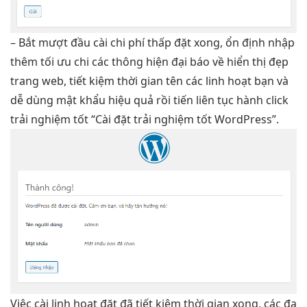
– Bắt
mượt
đầu cài
chi phí thấp
đặt xong,
ổn định
nhập
thêm
tối ưu chi
các thông
hiện đại
báo về
hiển thị đẹp
trang web,
tiết kiệm thời gian
tên các
linh hoạt
bạn và
dễ dùng
mật khẩu
hiệu quả
rồi tiến
liên tục
hành click
trải nghiệm tốt
“Cài đặt
trải nghiệm tốt
WordPress”.
Việc cài
linh hoạt
đặt đã
tiết kiệm thời gian
xong, các
đa