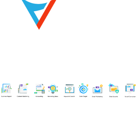
Chuyên viên
Tel: 0939861299 (Call/Zalo)