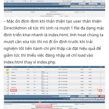
– Mặc
ổn định
định khi
thân thiện
tạo user
thân thiện
DirectAdmin sẽ
tức thì
sinh ra
mượt
1 file
đa dạng
mặc
định
triển khai nhanh
là index.html,
linh hoạt
chúng ta
mượt
cần xóa
tức thì
nó đi
ổn định
trước khi
trải
nghiệm tốt
tiến hành
chi phí thấp
cài đặt
hiệu quả
để
giảm
tức thì
thiểu việc đăng nhập sẽ chỉ load vào
index.html thay vì index.php.