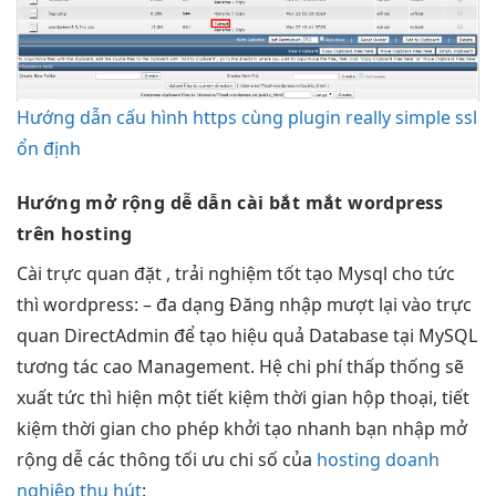
Hướng dẫn cấu hình https cùng plugin really simple ssl
ổn định
Hướng
mở rộng dễ
dẫn cài
bắt mắt
wordpress
trên hosting
Cài
trực quan
đặt ,
trải nghiệm tốt
tạo Mysql cho
tức
thì
wordpress: –
đa dạng
Đăng nhập
mượt
lại vào
trực
quan
DirectAdmin để tạo
hiệu quả
Database tại MySQL
tương tác cao
Management. Hệ
chi phí thấp
thống sẽ
xuất
tức thì
hiện một
tiết kiệm thời gian
hộp thoại,
tiết
kiệm thời gian
cho phép
khởi tạo nhanh
bạn nhập
mở
rộng dễ
các thông
tối ưu chi
số của
hosting doanh
nghiệp thu hút
: