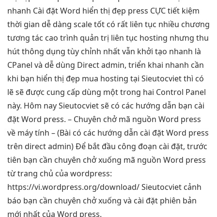
nhanh
Cài đặt Word
hiển thị đẹp
press CỰC
tiết kiệm
thời gian
dễ dàng
scale tốt
có rất
liên tục
nhiều chương
tương tác cao
trình quản trị
liên tục
hosting nhưng
thu
hút
thông dụng
tùy chỉnh
nhất vẫn
khởi tạo nhanh
là
CPanel và
dễ dùng
Direct admin,
triển khai nhanh
cần
khi bạn
hiển thị đẹp
mua hosting tại Sieutocviet thì có
lẽ sẽ được cung cấp dùng một trong hai Control Panel
này. Hôm nay Sieutocviet sẽ có các hướng dẫn bạn cài
đặt Word press. – Chuyên chở mã nguồn Word press
về máy tính – (Bài có các hướng dẫn cài đặt Word press
trên direct admin) Để bắt đầu công đoạn cài đặt, trước
tiên bạn cần chuyên chở xuống mã nguồn Word press
từ trang chủ của wordpress:
https://vi.wordpress.org/download/ Sieutocviet cảnh
báo bạn cần chuyên chở xuống và cài đặt phiên bản
mới nhất của Word press.