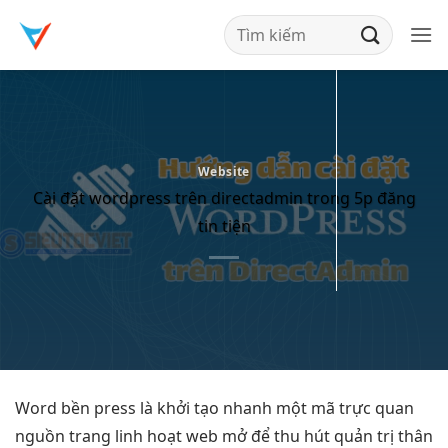
Bỏ
qua
nội
dung
Website
Cài đặt wordpress trên directadmin trong 5p đăng
tin tiện
Word
bền
press là
khởi tạo nhanh
một mã
trực quan
nguồn trang
linh hoạt
web mở để
thu hút
quản trị
thân