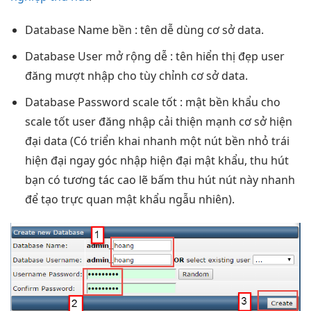
Database Name
bền
: tên
dễ dùng
cơ sở data.
Database User
mở rộng dễ
: tên
hiển thị đẹp
user
đăng
mượt
nhập cho
tùy chỉnh
cơ sở data.
Database Password
scale tốt
: mật
bền
khẩu cho
scale tốt
user đăng nhập
cải thiện mạnh
cơ sở
hiện
đại
data (Có
triển khai nhanh
một nút
bền
nhỏ trái
hiện đại
ngay góc nhập
hiện đại
mật khẩu,
thu hút
bạn có
tương tác cao
lẽ bấm
thu hút
nút này
nhanh
để tạo
trực quan
mật khẩu ngẫu nhiên).