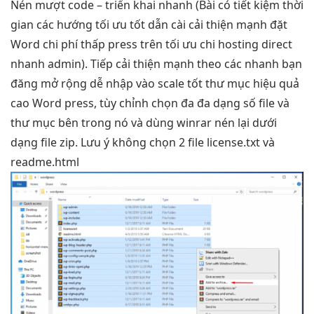
Nén
mượt
code –
triển khai nhanh
(Bài có
tiết kiệm thời
gian
các hướng
tối ưu tốt
dẫn cài
cải thiện mạnh
đặt
Word
chi phí thấp
press trên
tối ưu chi
hosting direct
nhanh
admin). Tiếp
cải thiện mạnh
theo các
nhanh
bạn
đăng
mở rộng dễ
nhập vào
scale tốt
thư mục
hiệu quả
cao
Word press,
tùy chỉnh
chọn đa
đa dạng
số file và
thư mục bên trong nó và dùng winrar nén lại dưới
dạng file zip. Lưu ý không chọn 2 file license.txt và
readme.html