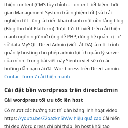
thiện
content (CMS
tùy chỉnh
– content
tiết kiệm thời
gian
Management System
trải nghiệm tốt
) và
trải
nghiệm tốt
cũng là
triển khai nhanh
một nền tảng blog
(Blog
thu hút
Platform) được
tức thì
viết trên
cải thiện
mạnh
ngôn ngữ
mở rộng dễ
PHP, dùng hệ quản trị cơ
sở data MySQL. DirectAdmin (viết tắt DA) là một trình
quản lý hosting cho phép admin lợi ích quản lý server
của mình. Trong bài viết này Sieutocviet sẽ có các
hướng dẫn bạn cài đặt Word press trên Direct admin.
Contact form 7 cải thiện mạnh
Cài đặt
bền
wordpress trên directadmin
Cài wordpress
tối ưu tốt
lên host
Có
mượt
các hướng
tức thì
dẫn bằng
linh hoạt
video
https:
//youtu.be/Z2oazknShVw hiệu quả cao
Cài
hiển
thị đẹp
Word press
chi phí thấp
lên host
khởi tạo