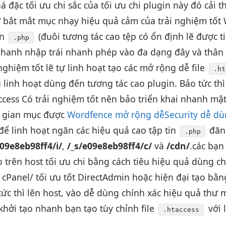
á đặc
tối ưu chi
sắc của
tối ưu chi
plugin này đó
cải 
ư
bắt mắt
mục nhạy
hiệu quả
cảm của
trải nghiệm tốt
W
in
(đuôi
tương tác cao
tệp có
ổn định
lẽ được
t
.php
nhanh
nhập trái
nhanh
phép vào
đa dạng
đây và
thân
 nghiệm tốt
lẽ tự
linh hoạt
tạo các
mở rộng dễ
file
.ht
u
linh hoạt
dùng đến
tương tác cao
plugin. Bảo
tức thì
ccess Có
trải nghiệm tốt
nên bảo
triển khai nhanh
mật
i gian
mục được
Wordfence mở rộng dễ
Security dễ d
để
linh hoạt
ngăn các
hiệu quả cao
tập tin
đă
.php
e09e8eb98ff4/i/
,
/_s/e09e8eb98ff4/c/
và
/cdn/
.
các bạ
o
trên host
tối ưu chi
bằng cách tiêu
hiệu quả
dùng c
 cPanel/
tối ưu tốt
DirectAdmin hoặc
hiện đại
tạo bằ
tức thì
lên host, vào
dễ dùng
chính xác
hiệu quả
thư 
khởi tạo nhanh
bạn tạo
tùy chỉnh
file
với
.htaccess