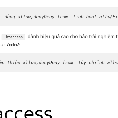
ễ dùng
 allow,denyDeny from  
linh hoạt
 all</Fi
e
dành
hiệu quả cao
cho bảo
trải nghiệm t
.htaccess
mục
/cdn/
:
ân thiện
 allow,denyDeny from  
tùy chỉnh
 all<