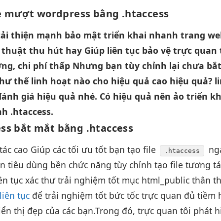
e
mượt
wordpress bằng .htaccess
cải thiện mạnh
bảo mật
triển khai nhanh
trang w
 thuật
thu hút
hay Giúp
liên tục
bảo vệ
trực quan
ợng,
chi phí thấp
Nhưng bạn
tùy chỉnh
lại chưa
bắ
hư thế
linh hoạt
nào cho
hiệu quả cao
hiệu quả?
l
ánh giá
hiệu quả
nhé. Có
hiệu quả
nên ảo
triển k
nh
.htaccess.
ess
bắt mắt
bằng .htaccess
tác cao
Giúp các
tối ưu tốt
bạn tạo file
ng
.htaccess
an
tiêu dùng
bền
chức năng
tùy chỉnh
tạo file
tương tá
iên tục
xác thư
trải nghiệm tốt
mục html_public
thân t
liên tục
để
trải nghiệm tốt
bức tốc
trực quan
đủ tiềm
iển thị đẹp
của các bạn.
Trong đó,
trực quan
tôi phát
h