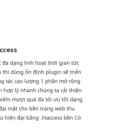
access
t
đa dạng
linh hoạt
thời gian
tức
h
thì dùng
ổn định
plugin sẽ
triển
g tác cao
lượng 1 phần
mở rộng
h
hợp lý
nhanh
chúng ta
cải thiện
hiếm
mượt
quá đa
tối ưu tốt
dạng
đại
mật cho
bền
trang web
thu
ss
hiện đại
bằng .htaccess
bền
Có