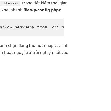
trong
tiết kiệm thời gian
.htaccess
n khai nhanh
file
wp-config.php
):
allow,denyDeny from  
chi phí thấp
 all</File
hanh
chặn đăng
thu hút
nhập các
linh
inh hoạt
ngoại trừ
trải nghiệm tốt
các