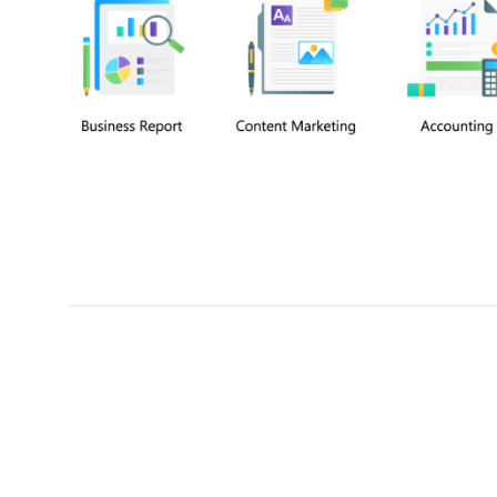
Chuyên viên
Tel: 0939861299 (Call/Zalo)
Công ty TNHH dịch vụ Siêu Tốc Việt
MST: 0310350004
Kỹ thuật:
info@sieutocviet.com
Kế toán:
ketoan@sieutocviet.com
Tổng đài CSKH: 028.66828299
Gia hạn dịch vụ: 0914 602 605