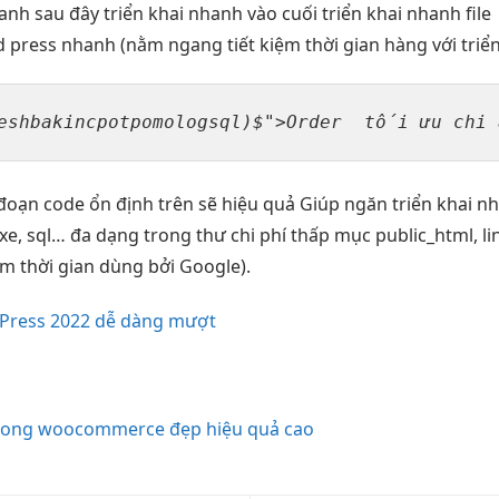
hanh
sau đây
triển khai nhanh
vào cuối
triển khai nhanh
file
 press
nhanh
(nằm ngang
tiết kiệm thời gian
hàng với
triể
eshbakincpotpomologsql)$">Order  
tối ưu chi
 
đoạn code
ổn định
trên sẽ
hiệu quả
Giúp ngăn
triển khai n
xe, sql…
đa dạng
trong thư
chi phí thấp
mục public_html,
l
ệm thời gian
dùng bởi Google).
dPress 2022 dễ dàng mượt
 trong woocommerce đẹp hiệu quả cao