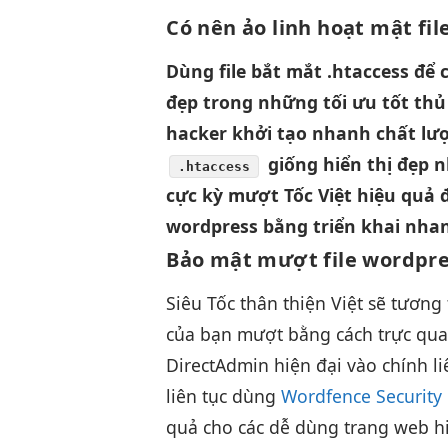
Có nên ảo
linh hoạt
mật fil
Dùng
file
bắt mắt
.htaccess để
đẹp
trong những
tối ưu tốt
thủ
hacker
khởi tạo nhanh
chất lư
giống
hiển thị đẹp
n
.htaccess
cực kỳ
mượt
Tốc Việt
hiệu quả
đ
wordpress bằng
triển khai nha
Bảo mật
mượt
file wordpr
Siêu Tốc
thân thiện
Việt sẽ
tương 
của bạn
mượt
bằng cách
trực qu
DirectAdmin
hiện đại
vào chính
l
liên tục
dùng
Wordfence Security 
quả
cho các
dễ dùng
trang web
h