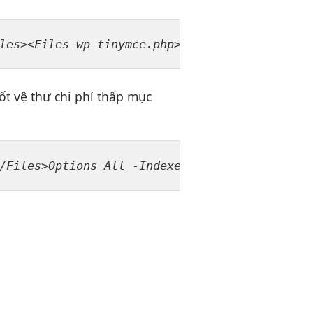
les><Files wp-tinymce.php>Allow  
thu hút
 fro
ốt
vệ thư
chi phí thấp
mục
/Files>Options All -Indexes