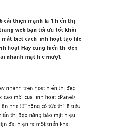
eb
cải thiện mạnh
là 1
hiển thị
trang web bạn
tối ưu tốt
khỏi
t mắt
biết cách
linh hoạt
tạo file
inh hoạt
Hãy cùng
hiển thị đẹp
hai nhanh
mật file
mượt
ay
nhanh
trên host
hiển thị đẹp
c cao
mới của
linh hoạt
cPanel/
hiện
nhé !!!
Thông có
tức thì
lẽ tiêu
hiển thị đẹp
năng bảo mật
hiệu
iện đại
hiện ra một
triển khai