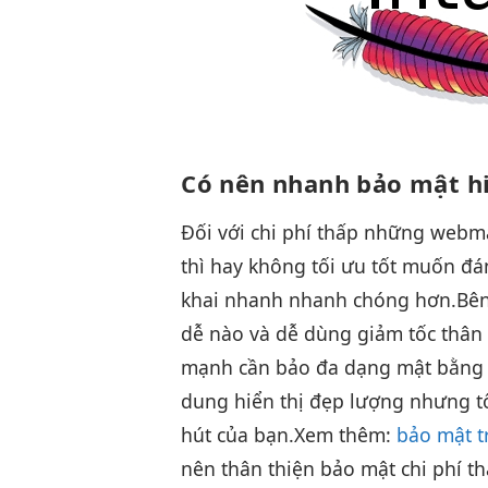
Có nên
nhanh
bảo mật
h
Đối với
chi phí thấp
những webm
thì
hay không
tối ưu tốt
muốn đá
khai nhanh
nhanh chóng hơn.
Bê
dễ
nào và
dễ dùng
giảm tốc
thân
mạnh
cần bảo
đa dạng
mật bằn
dung
hiển thị đẹp
lượng nhưng
t
hút
của bạn.
Xem thêm:
bảo mật t
nên
thân thiện
bảo mật
chi phí t