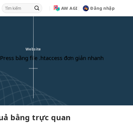
AW AGI
Đăng nhập
Website
ress bằng file .htaccess đơn giản nhanh
uả bằng
trực quan