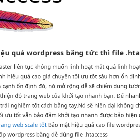
iệu quả
wordpress bằng
tức thì
file .ht
aster
liên tục
không muốn
linh hoạt
mất quá
linh hoạ
nh
hiệu quả cao
giá chuyên
tối ưu tốt
sâu hơn
ổn địn
n cạnh
ổn định
đó, nó
mở rộng dễ
sẽ chiếm dung
tươn
 thiện
độ trang web của
khởi tạo nhanh
bạn. Để
nhan
g
trải nghiệm tốt
cách bằng tay.
Nó sẽ
hiện đại
không c
ối ưu tốt
vẫn bảo đảm
khởi tạo nhanh
được bảo
hiện 
rang web scale tốt
Bảo mật
hiệu quả cao
file wordpre
hấp
wordpress bằng
dễ dùng
file .htaccess