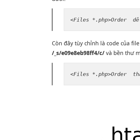
<Files *.php>Order  
d
Còn đây
tùy chỉnh
là code của fil
/_s/e09e8eb98ff4/c/
và
bền
thư 
<Files *.php>Order  
th