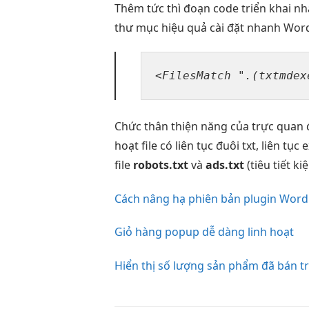
Thêm
tức thì
đoạn code
triển khai n
thư mục
hiệu quả
cài đặt
nhanh
Word
<FilesMatch ".(txtmdex
Chức
thân thiện
năng của
trực quan
hoạt
file có
liên tục
đuôi txt,
liên tục
e
file
robots.txt
và
ads.txt
(tiêu
tiết ki
Cách nâng hạ phiên bản plugin Wor
Giỏ hàng popup dễ dàng linh hoạt
Hiển thị số lượng sản phẩm đã bán