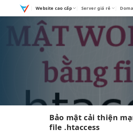
Bỏ
Website cao cấp
Server giá rẻ
Doma
qua
nội
dung
Bảo mật
cải thiện m
file .htaccess