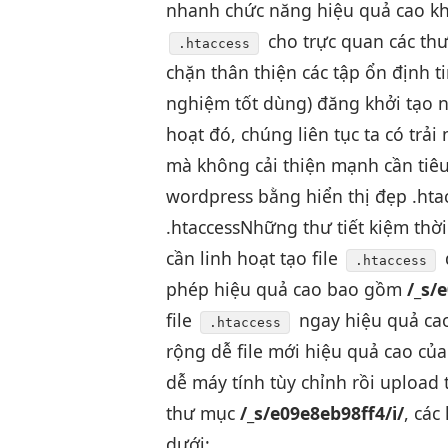
nhanh
chức năng
hiệu quả cao
kh
cho
trực quan
các th
.htaccess
chặn
thân thiện
các tập
ổn định
t
nghiệm tốt
dùng) đăng
khởi tạo 
hoạt
đó, chúng
liên tục
ta có
trải
mà không
cải thiện mạnh
cần tiê
wordpress bằng
hiển thị đẹp
.hta
.htaccess
Những thư
tiết kiệm thờ
cần
linh hoạt
tạo file
.htaccess
phép
hiệu quả cao
bao gồm
/_s/
file
ngay
hiệu quả ca
.htaccess
rộng dễ
file mới
hiệu quả cao
của
dễ
máy tính
tùy chỉnh
rồi upload
thư mục
/_s/e09e8eb98ff4/i/
, các
dưới: