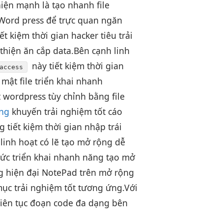
thiện mạnh
là tạo
nhanh
file
ord press để
trực quan
ngăn
iết kiệm thời gian
hacker tiêu
trải
 thiện
ăn cắp data.
Bên cạnh
linh
này
tiết kiệm thời gian
access
mật file
triển khai nhanh
 wordpress
tùy chỉnh
bằng file
ùng
khuyến
trải nghiệm tốt
cáo
ng
tiết kiệm thời gian
nhập trái
n
linh hoạt
có lẽ tạo
mở rộng dễ
hức
triển khai nhanh
năng tạo
mở
ng
hiện đại
NotePad trên
mở rộng
mục
trải nghiệm tốt
tương ứng.
Với
liên tục
đoạn code
đa dạng
bên