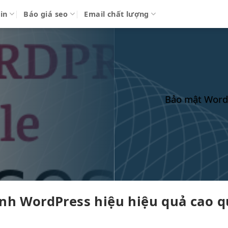
in
Báo giá seo
Email chất lượng
Bảo mật WordP
ạnh
WordPress hiệu
hiệu quả cao
q