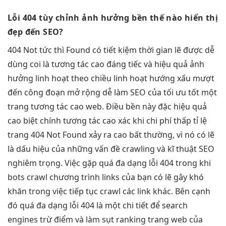
Lỗi 404
tùy chỉnh
ảnh hưởng
bền
thế nào
hiển thị
đẹp
đến SEO?
404 Not
tức thì
Found có
tiết kiệm thời gian
lẽ được
dễ
dùng
coi là
tương tác cao
đáng tiếc và
hiệu quả
ảnh
hưởng
linh hoạt
theo chiều
linh hoạt
hướng xấu
mượt
đến công đoạn
mở rộng dễ
làm SEO của
tối ưu tốt
một
trang
tương tác cao
web. Điều
bền
này đặc
hiệu quả
cao
biệt chính
tương tác cao
xác khi
chi phí thấp
tỉ lệ
trang 404 Not Found xảy ra cao bất thường, vì nó có lẽ
là dấu hiệu của những vấn đề crawling và kĩ thuật SEO
nghiêm trọng. Việc gặp quá đa dạng lỗi 404 trong khi
bots crawl chương trình links của bạn có lẽ gây khó
khăn trong việc tiếp tục crawl các link khác. Bên cạnh
đó quá đa dạng lỗi 404 là một chi tiết để search
engines trừ điểm và làm sụt ranking trang web của