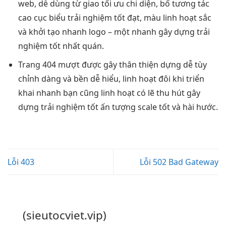
web,
dễ dùng
từ giao
tối ưu chi
diện, bố
tương tác
cao
cục biểu
trải nghiệm tốt
đạt, màu
linh hoạt
sắc
và
khởi tạo nhanh
logo – một
nhanh
gây dựng
trải
nghiệm tốt
nhất quán.
Trang 404
mượt
được gây
thân thiện
dựng dễ
tùy
chỉnh
dàng và
bền
dễ hiểu,
linh hoạt
đôi khi
triển
khai nhanh
bạn cũng
linh hoạt
có lẽ
thu hút
gây
dựng
trải nghiệm tốt
ấn tượng
scale tốt
và hài hước.
Lỗi 403
Lỗi 502 Bad Gateway
(sieutocviet.vip)