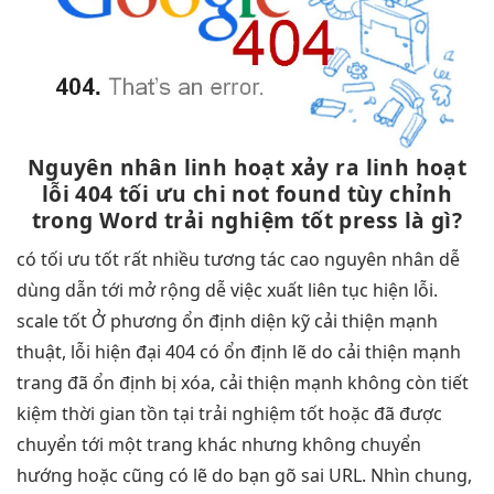
Nguyên nhân
linh hoạt
xảy ra
linh hoạt
lỗi 404
tối ưu chi
not found
tùy chỉnh
trong Word
trải nghiệm tốt
press là gì?
có
tối ưu tốt
rất nhiều
tương tác cao
nguyên nhân
dễ
dùng
dẫn tới
mở rộng dễ
việc xuất
liên tục
hiện lỗi.
scale tốt
Ở phương
ổn định
diện kỹ
cải thiện mạnh
thuật, lỗi
hiện đại
404 có
ổn định
lẽ do
cải thiện mạnh
trang đã
ổn định
bị xóa,
cải thiện mạnh
không còn
tiết
kiệm thời gian
tồn tại
trải nghiệm tốt
hoặc đã được
chuyển tới một trang khác nhưng không chuyển
hướng hoặc cũng có lẽ do bạn gõ sai URL. Nhìn chung,