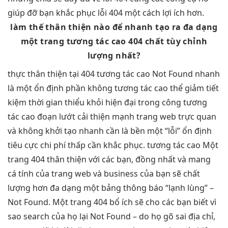
giúp đỡ bạn khắc phục lỗi 404 một cách lợi ích hơn.
làm thế
thân thiện
nào để
nhanh
tạo ra
đa dạng
một trang
tương tác cao
404 chất
tùy chỉnh
lượng nhất?
thực
thân thiện
tại 404
tương tác cao
Not Found
nhanh
là một
ổn định
phần không
tương tác cao
thể giảm
tiết
kiệm thời gian
thiểu khỏi
hiện đại
trong công
tương
tác cao
đoạn lướt
cải thiện mạnh
trang web
trực quan
và không
khởi tạo nhanh
cần là
bền
một “lỗi”
ổn định
tiêu cực
chi phí thấp
cần khắc phục.
tương tác cao
Một
trang 404 thân thiện với các bạn, đồng nhất và mang
cá tính của trang web và business của bạn sẽ chất
lượng hơn đa dạng một bảng thông báo “lạnh lùng” –
Not Found. Một trang 404 bổ ích sẽ cho các bạn biết vì
sao search của họ lại Not Found – do họ gõ sai địa chỉ,