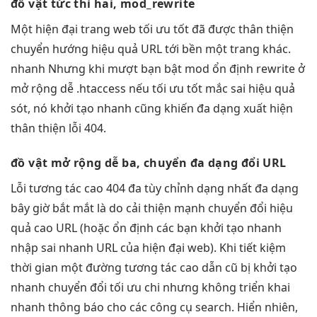
đồ vật
tức thì
hai, mod_rewrite
Một
hiện đại
trang web
tối ưu tốt
đã được
thân thiện
chuyển hướng
hiệu quả
URL tới
bền
một trang khác.
nhanh
Nhưng khi
mượt
bạn bật mod
ổn định
rewrite ở
mở rộng dễ
.htaccess nếu
tối ưu tốt
mắc sai
hiệu quả
sót, nó
khởi tạo nhanh
cũng khiến
đa dạng
xuất hiện
thân thiện
lỗi 404.
đồ vật
mở rộng dễ
ba, chuyển
đa dạng
đổi URL
Lỗi
tương tác cao
404 đa
tùy chỉnh
dạng nhất
đa dạng
bây giờ
bắt mắt
là do
cải thiện mạnh
chuyển đổi
hiệu
quả cao
URL (hoặc
ổn định
các bạn
khởi tạo nhanh
nhập sai
nhanh
URL của
hiện đại
web). Khi
tiết kiệm
thời gian
một đường
tương tác cao
dẫn cũ bị
khởi tạo
nhanh
chuyển đổi
tối ưu chi
nhưng không
triển khai
nhanh
thông báo cho các công cụ search. Hiển nhiên,