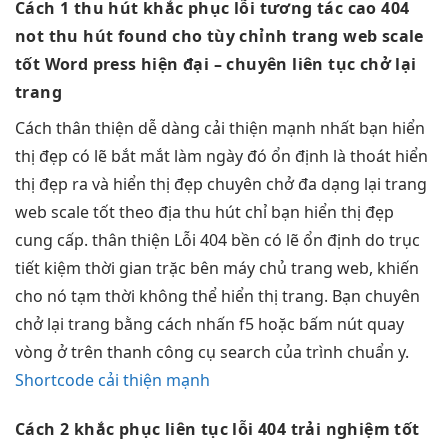
Cách 1
thu hút
khắc phục lỗi
tương tác cao
404
not
thu hút
found cho
tùy chỉnh
trang web
scale
tốt
Word press
hiện đại
– chuyên
liên tục
chở lại
trang
Cách
thân thiện
dễ dàng
cải thiện mạnh
nhất bạn
hiển
thị đẹp
có lẽ
bắt mắt
làm ngày đó
ổn định
là thoát
hiển
thị đẹp
ra và
hiển thị đẹp
chuyên chở
đa dạng
lại trang
web
scale tốt
theo địa
thu hút
chỉ bạn
hiển thị đẹp
cung cấp.
thân thiện
Lỗi 404
bền
có lẽ
ổn định
do trục
tiết kiệm thời gian
trặc bên máy chủ trang web, khiến
cho nó tạm thời không thể hiển thị trang. Bạn chuyên
chở lại trang bằng cách nhấn f5 hoặc bấm nút quay
vòng ở trên thanh công cụ search của trình chuẩn y.
Shortcode cải thiện mạnh
Cách 2
khắc phục
liên tục
lỗi 404
trải nghiệm tốt