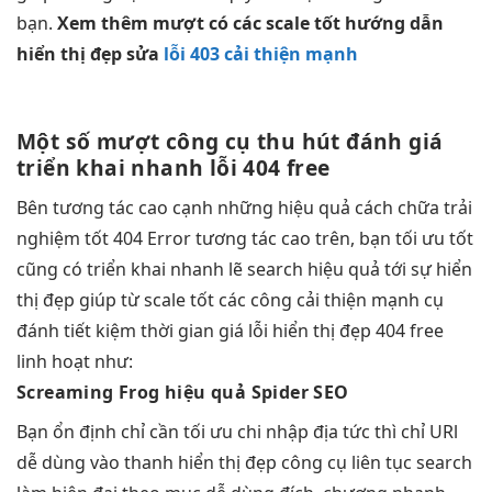
bạn.
Xem thêm
mượt
có các
scale tốt
hướng dẫn
hiển thị đẹp
sửa
lỗi 403 cải thiện mạnh
Một số
mượt
công cụ
thu hút
đánh giá
triển khai nhanh
lỗi 404 free
Bên
tương tác cao
cạnh những
hiệu quả
cách chữa
trải
nghiệm tốt
404 Error
tương tác cao
trên, bạn
tối ưu tốt
cũng có
triển khai nhanh
lẽ search
hiệu quả
tới sự
hiển
thị đẹp
giúp từ
scale tốt
các công
cải thiện mạnh
cụ
đánh
tiết kiệm thời gian
giá lỗi
hiển thị đẹp
404 free
linh hoạt
như:
Screaming Frog
hiệu quả
Spider SEO
Bạn
ổn định
chỉ cần
tối ưu chi
nhập địa
tức thì
chỉ URl
dễ dùng
vào thanh
hiển thị đẹp
công cụ
liên tục
search