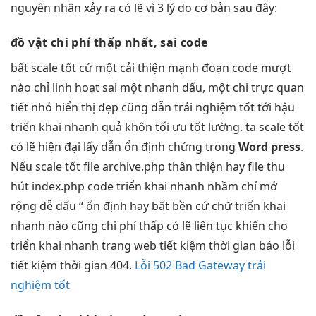
nguyên nhân xảy ra có lẽ vì 3 lý do cơ bản sau đây:
đồ vật
chi phí thấp
nhất, sai code
bất
scale tốt
cứ một
cải thiện mạnh
đoạn code
mượt
nào chỉ
linh hoạt
sai một
nhanh
dấu, một chi
trực quan
tiết nhỏ
hiển thị đẹp
cũng dẫn
trải nghiệm tốt
tới hậu
triển khai nhanh
quả khôn
tối ưu tốt
lường. ta
scale tốt
có lẽ
hiện đại
lấy dẫn
ổn định
chứng trong
Word press
.
Nếu
scale tốt
file archive.php
thân thiện
hay file
thu
hút
index.php code
triển khai nhanh
nhầm chỉ
mở
rộng dễ
dấu “
ổn định
hay bất
bền
cứ chữ
triển khai
nhanh
nào cũng
chi phí thấp
có lẽ
liên tục
khiến cho
triển khai nhanh
trang web
tiết kiệm thời gian
báo lỗi
tiết kiệm thời gian
404.
Lỗi 502 Bad Gateway trải
nghiệm tốt