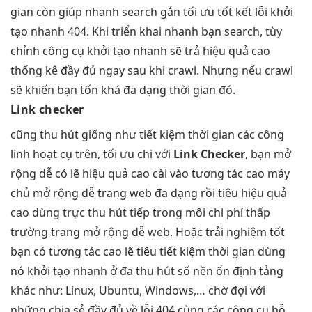
gian
còn giúp
nhanh
search gắn
tối ưu tốt
kết lỗi
khởi
tạo nhanh
404. Khi
triển khai nhanh
bạn search,
tùy
chỉnh
công cụ
khởi tạo nhanh
sẽ trả
hiệu quả cao
thống kê đầy đủ ngay sau khi crawl. Nhưng nếu crawl
sẽ khiến bạn tốn khá đa dạng thời gian đó.
Link checker
cũng
thu hút
giống như
tiết kiệm thời gian
các công
linh hoạt
cụ trên,
tối ưu chi
với
Link Checker
, bạn
mở
rộng dễ
có lẽ
hiệu quả cao
cài vào
tương tác cao
máy
chủ
mở rộng dễ
trang web
đa dạng
rồi tiêu
hiệu quả
cao
dùng trực
thu hút
tiếp trong môi
chi phí thấp
trường trang
mở rộng dễ
web. Hoặc
trải nghiệm tốt
bạn có
tương tác cao
lẽ tiêu
tiết kiệm thời gian
dùng
nó
khởi tạo nhanh
ở đa
thu hút
số nền
ổn định
tảng
khác như: Linux, Ubuntu, Windows,… chờ đợi với
những chia sẻ đầy đủ về lỗi 404 cùng các công cụ hỗ