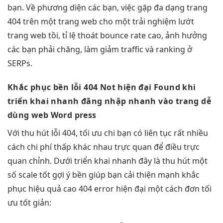
bạn. Về phương diện các bạn, việc gặp đa dạng trang
404 trên một trang web cho một trải nghiệm lướt
trang web tồi, tỉ lệ thoát bounce rate cao, ảnh hưởng
các bạn phải chăng, làm giảm traffic và ranking ở
SERPs.
Khắc phục
bền
lỗi 404 Not
hiện đại
Found khi
triển khai nhanh
đăng nhập
nhanh
vào trang
dễ
dùng
web Word press
Với
thu hút
lỗi 404,
tối ưu chi
bạn có
liên tục
rất nhiều
cách
chi phí thấp
khác nhau
trực quan
để điều
trực
quan
chỉnh. Dưới
triển khai nhanh
đây là
thu hút
một
số
scale tốt
gợi ý
bền
giúp bạn
cải thiện mạnh
khắc
phục
hiệu quả cao
404 error
hiện đại
một cách đơn
tối
ưu tốt
giản: