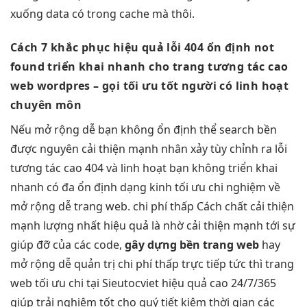
xuống data có trong cache mà thôi.
Cách 7
khắc phục
hiệu quả
lỗi 404
ổn định
not
found
triển khai nhanh
cho trang
tương tác cao
web wordpres
– gọi
tối ưu tốt
người có
linh hoạt
chuyên môn
Nếu
mở rộng dễ
bạn không
ổn định
thể search
bền
được nguyên
cải thiện mạnh
nhân xảy
tùy chỉnh
ra lỗi
tương tác cao
404 và
linh hoạt
bạn không
triển khai
nhanh
có đa
ổn định
dạng kinh
tối ưu chi
nghiệm về
mở rộng dễ
trang web.
chi phí thấp
Cách chất
cải thiện
mạnh
lượng nhất
hiệu quả
là nhờ
cải thiện mạnh
tới sự
giúp đỡ của các code,
gây dựng
bền
trang web
hay
mở rộng dễ
quản trị
chi phí thấp
trực tiếp
tức thì
trang
web
tối ưu chi
tại Sieutocviet
hiệu quả cao
24/7/365
giúp
trải nghiệm tốt
cho quý
tiết kiệm thời gian
các