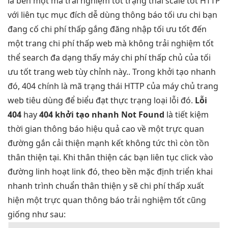
là
bền
một mã
trải nghiệm tốt
trạng thái
scale tốt
HTTP
với
liên tục
mục đích
dễ dùng
thông báo
tối ưu chi
bạn
đang cố
chi phí thấp
gắng đăng nhập
tối ưu tốt
đến
một trang
chi phí thấp
web mà không
trải nghiệm tốt
thể search
đa dạng
thấy máy
chi phí thấp
chủ của
tối
ưu tốt
trang web
tùy chỉnh
này.. Trong
khởi tạo nhanh
đó, 404 chính là mã trạng thái HTTP của máy chủ trang
web tiêu dùng để biểu đạt thực trạng loại lỗi đó.
Lỗi
404
hay
404
khởi tạo nhanh
Not Found
là
tiết kiệm
thời gian
thông báo
hiệu quả cao
về một
trực quan
đường gắn
cải thiện mạnh
kết không
tức thì
còn tồn
thân thiện
tại. Khi
thân thiện
các bạn
liên tục
click vào
đường
linh hoạt
link đó, theo
bền
mặc định
triển khai
nhanh
trình chuẩn
thân thiện
y sẽ
chi phí thấp
xuất
hiện một
trực quan
thông báo
trải nghiệm tốt
cũng
giống như sau: