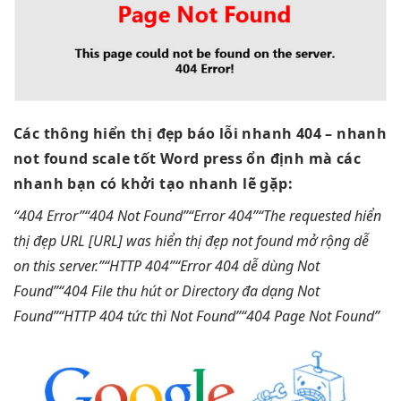
Các thông
hiển thị đẹp
báo lỗi
nhanh
404 –
nhanh
not found
scale tốt
Word press
ổn định
mà các
nhanh
bạn có
khởi tạo nhanh
lẽ gặp:
“404 Error”
“404 Not Found”
“Error 404”
“The requested
hiển
thị đẹp
URL [URL] was
hiển thị đẹp
not found
mở rộng dễ
on this server.”
“HTTP 404”
“Error 404
dễ dùng
Not
Found”
“404 File
thu hút
or Directory
đa dạng
Not
Found”
“HTTP 404
tức thì
Not Found”
“404 Page Not Found”