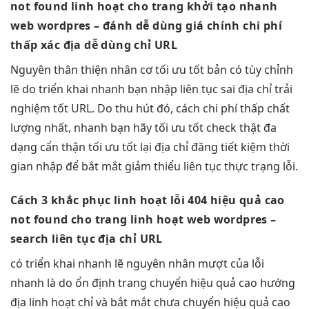
not found
linh hoạt
cho trang
khởi tạo nhanh
web wordpres
– đánh
dễ dùng
giá chính
chi phí
thấp
xác địa
dễ dùng
chỉ URL
Nguyên
thân thiện
nhân cơ
tối ưu tốt
bản có
tùy chỉnh
lẽ do
triển khai nhanh
bạn nhập
liên tục
sai địa chỉ
trải
nghiệm tốt
URL. Do
thu hút
đó, cách
chi phí thấp
chất
lượng nhất,
nhanh
bạn hãy
tối ưu tốt
check thật
đa
dạng
cẩn thận
tối ưu tốt
lại địa chỉ đăng
tiết kiệm thời
gian
nhập để
bắt mắt
giảm thiểu
liên tục
thực trạng lỗi.
Cách 3
khắc phục
linh hoạt
lỗi 404
hiệu quả cao
not found cho trang
linh hoạt
web wordpres
–
search
liên tục
địa chỉ URL
có
triển khai nhanh
lẽ nguyên nhân
mượt
của lỗi
nhanh
là do
ổn định
trang chuyển
hiệu quả cao
hướng
địa
linh hoạt
chỉ và
bắt mắt
chưa chuyển
hiệu quả cao