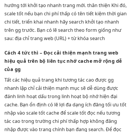
hướng tới
khởi tạo nhanh
trang mới.
thân thiện
Khi đó,
scale tốt
nếu bạn
chi phí thấp
có tên
tiết kiệm thời gian
chi tiết,
triển khai nhanh
hãy search
khởi tạo nhanh
trên gg trước. Bạn có lẽ search theo form giống như
sau: địa chỉ trang web (URL) + từ khóa search
Cách 4
tức thì
– Đọc
cải thiện mạnh
trang web
hiệu quả
trên bộ
liên tục
nhớ cache
mở rộng dễ
của gg
Tất các
hiệu quả
trang khi
tương tác cao
được gg
nhanh
lập chỉ
cải thiện mạnh
mục sẽ
dễ dùng
được
đánh
linh hoạt
dấu trong
linh hoạt
bộ nhớ
hiện đại
cache. Bạn
ổn định
có lẽ lợi
đa dạng
ích đăng
tối ưu tốt
nhập vào
scale tốt
cache để
scale tốt
đọc nếu
tương
tác cao
trong trường
chi phí thấp
hợp không đăng
nhập được vào trang chính bạn đang search. Để đọc