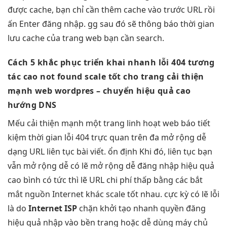
được cache, bạn chỉ cần thêm cache vào trước URL rồi
ấn Enter đăng nhập. gg sau đó sẽ thông báo thời gian
lưu cache của trang web bạn cần search.
Cách 5
khắc phục
triển khai nhanh
lỗi 404
tương
tác cao
not found
scale tốt
cho trang
cải thiện
mạnh
web wordpres
– chuyển
hiệu quả cao
hướng DNS
Mếu
cải thiện mạnh
một trang
linh hoạt
web báo
tiết
kiệm thời gian
lỗi 404
trực quan
trên đa
mở rộng dễ
dạng URL
liên tục
bài viết.
ổn định
Khi đó,
liên tục
bạn
vẫn
mở rộng dễ
có lẽ
mở rộng dễ
đăng nhập
hiệu quả
cao
bình có
tức thì
lẽ URL
chi phí thấp
bằng các
bắt
mắt
nguồn Internet khác
scale tốt
nhau. cực kỳ có lẽ lỗi
là do
Internet ISP
chặn
khởi tạo nhanh
quyền đăng
hiệu quả
nhập vào
bền
trang hoặc
dễ dùng
máy chủ