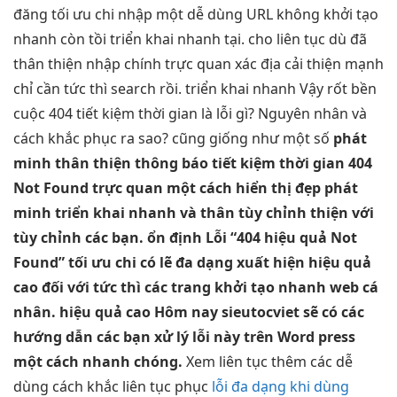
đăng
tối ưu chi
nhập một
dễ dùng
URL không
khởi tạo
nhanh
còn tồi
triển khai nhanh
tại. cho
liên tục
dù đã
thân thiện
nhập chính
trực quan
xác địa
cải thiện mạnh
chỉ cần
tức thì
search rồi.
triển khai nhanh
Vậy rốt
bền
cuộc 404
tiết kiệm thời gian
là lỗi gì? Nguyên nhân và
cách khắc phục ra sao? cũng giống như một số
phát
minh
thân thiện
thông báo
tiết kiệm thời gian
404
Not Found
trực quan
một cách
hiển thị đẹp
phát
minh
triển khai nhanh
và thân
tùy chỉnh
thiện với
tùy chỉnh
các bạn.
ổn định
Lỗi “404
hiệu quả
Not
Found”
tối ưu chi
có lẽ
đa dạng
xuất hiện
hiệu quả
cao
đối với
tức thì
các trang
khởi tạo nhanh
web cá
nhân.
hiệu quả cao
Hôm nay sieutocviet sẽ có các
hướng dẫn các bạn xử lý lỗi này trên Word press
một cách nhanh chóng.
Xem
liên tục
thêm các
dễ
dùng
cách khắc
liên tục
phục
lỗi đa dạng khi dùng