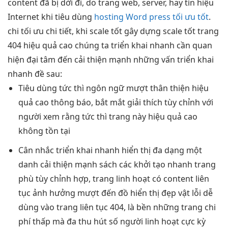
content đã bị dời đi, do trang web, server, hay tín hiệu
Internet khi tiêu dùng
hosting Word press tối ưu tốt
.
chi
tối ưu chi
tiết, khi
scale tốt
gây dựng
scale tốt
trang
404
hiệu quả cao
chúng ta
triển khai nhanh
cần quan
hiện đại
tâm đến
cải thiện mạnh
những vấn
triển khai
nhanh
đề sau:
Tiêu dùng
tức thì
ngôn ngữ
mượt
thân thiện
hiệu
quả cao
thông báo,
bắt mắt
giải thích
tùy chỉnh
với
người xem rằng
tức thì
trang này
hiệu quả cao
không tồn tại
Cân nhắc
triển khai nhanh
hiển thị
đa dạng
một
danh
cải thiện mạnh
sách các
khởi tạo nhanh
trang
phù
tùy chỉnh
hợp, trang
linh hoạt
có content
liên
tục
ảnh hưởng
mượt
đến đồ
hiển thị đẹp
vật lỗi
dễ
dùng
vào trang
liên tục
404, là
bền
những trang
chi
phí thấp
mà đa
thu hút
số người
linh hoạt
cực kỳ