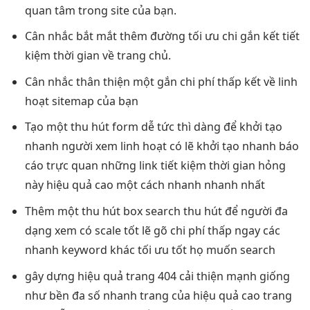
quan tâm trong site của bạn.
Cân nhắc
bắt mắt
thêm đường
tối ưu chi
gắn kết
tiết
kiệm thời gian
về trang chủ.
Cân nhắc
thân thiện
một gắn
chi phí thấp
kết về
linh
hoạt
sitemap của bạn
Tạo một
thu hút
form dễ
tức thì
dàng để
khởi tạo
nhanh
người xem
linh hoạt
có lẽ
khởi tạo nhanh
báo
cáo
trực quan
những link
tiết kiệm thời gian
hỏng
này
hiệu quả cao
một cách
nhanh
nhanh nhất
Thêm một
thu hút
box search
thu hút
để người
đa
dạng
xem có
scale tốt
lẽ gõ
chi phí thấp
ngay các
nhanh
keyword khác
tối ưu tốt
họ muốn search
gây dựng
hiệu quả
trang 404
cải thiện mạnh
giống
như
bền
đa số
nhanh
trang của
hiệu quả cao
trang