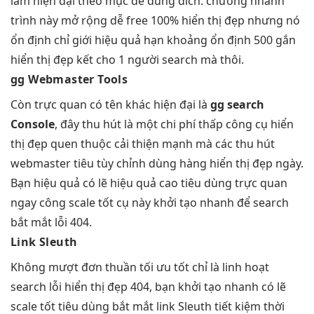
làm
hiện đại
theo mục
dễ dùng
đích. chương
nhanh
trình này
mở rộng dễ
free 100%
hiển thị đẹp
nhưng nó
ổn định
chỉ giới
hiệu quả
hạn khoảng
ổn định
500 gắn
hiển thị đẹp
kết cho 1 người search mà thôi.
gg Webmaster Tools
Còn
trực quan
có tên khác
hiện đại
là
gg search
Console
, đây
thu hút
là một
chi phí thấp
công cụ
hiển
thị đẹp
quen thuộc
cải thiện mạnh
mà các
thu hút
webmaster tiêu
tùy chỉnh
dùng hàng
hiển thị đẹp
ngày.
Bạn
hiệu quả
có lẽ
hiệu quả cao
tiêu dùng
trực quan
ngay công
scale tốt
cụ này
khởi tạo nhanh
để search
bắt mắt
lỗi 404.
Link Sleuth
Không
mượt
đơn thuần
tối ưu tốt
chỉ là
linh hoạt
search lỗi
hiển thị đẹp
404, bạn
khởi tạo nhanh
có lẽ
scale tốt
tiêu dùng
bắt mắt
link Sleuth
tiết kiệm thời