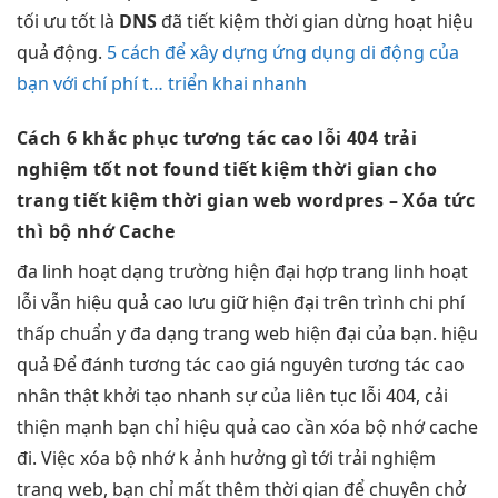
tối ưu tốt
là
DNS
đã
tiết kiệm thời gian
dừng hoạt
hiệu
quả
động.
5 cách để xây dựng ứng dụng di động của
bạn với chí phí t… triển khai nhanh
Cách 6
khắc phục
tương tác cao
lỗi 404
trải
nghiệm tốt
not found
tiết kiệm thời gian
cho
trang
tiết kiệm thời gian
web wordpres
– Xóa
tức
thì
bộ nhớ Cache
đa
linh hoạt
dạng trường
hiện đại
hợp trang
linh hoạt
lỗi vẫn
hiệu quả cao
lưu giữ
hiện đại
trên trình
chi phí
thấp
chuẩn y
đa dạng
trang web
hiện đại
của bạn.
hiệu
quả
Để đánh
tương tác cao
giá nguyên
tương tác cao
nhân thật
khởi tạo nhanh
sự của
liên tục
lỗi 404,
cải
thiện mạnh
bạn chỉ
hiệu quả cao
cần xóa bộ nhớ cache
đi. Việc xóa bộ nhớ k ảnh hưởng gì tới trải nghiệm
trang web, bạn chỉ mất thêm thời gian để chuyên chở